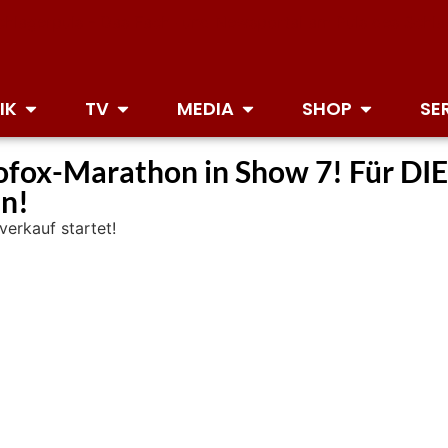
IK
TV
MEDIA
SHOP
SE
cofox-Marathon in Show 7! Für DI
en!