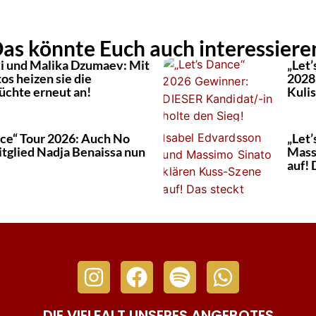
as könnte Euch auch interessiere
li und Malika Dzumaev: Mit
„Let
os heizen sie die
2028 
üchte erneut an!
Kuli
nce“ Tour 2026: Auch No
„Let’
tglied Nadja Benaissa nun
Mass
auf! 
DIE VIELFALT UNSERES ANGEBOTES