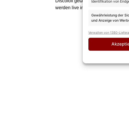
Discofox getanzt! Das Voting wird i
Identifikation von Endg
werden live in der Show verkündet. 
Gewährleistung der Si
und Anzeige von Werbu
Verwalten von 1380-Liefer
Akzepti