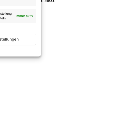
thons, beendet. Die Ergebnisse
ißig mit!
stellung
Immer aktiv
teln.
stellungen