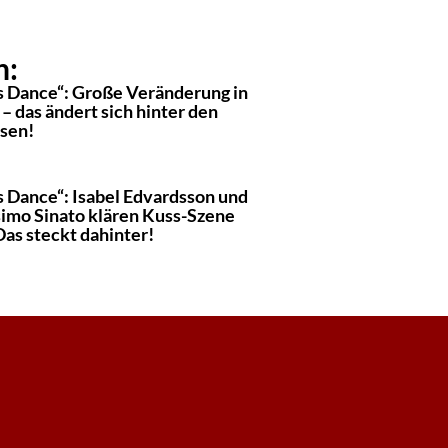
n:
’s Dance“: Große Veränderung in
– das ändert sich hinter den
ssen!
s Dance“: Isabel Edvardsson und
imo Sinato klären Kuss-Szene
Das steckt dahinter!