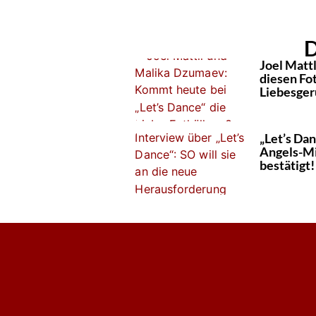
D
Joel Matt
diesen Fot
Liebesger
„Let’s Da
Angels-Mi
bestätigt!