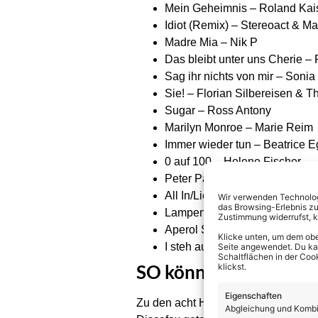
Mein Geheimnis – Roland Kai
Idiot (Remix) – Stereoact & M
Madre Mia – Nik P
Das bleibt unter uns Cherie 
Sag ihr nichts von mir – Sonia
Sie! – Florian Silbereisen & 
Sugar – Ross Antony
Marilyn Monroe – Marie Reim
Immer wieder tun – Beatrice Eg
0 auf 100 – Helene Fischer
Peter Pan – Julian Sommer & 
All In/Lieblingslieder – Faasc
Wir verwenden Technologi
das Browsing-Erlebnis zu
Lampen an – Frenzy
Zustimmung widerrufst, 
Aperol Spritz – Vincent Gross
Klicke unten, um dem obe
I steh auf Bergbauerbuam –
M
Seite angewendet. Du kann
Schaltflächen in der Coo
SO könnt ihr abstimm
klickst.
Eigenschaften
Zu den acht Hits, die innerhalb der
Abgleichung und Kombin