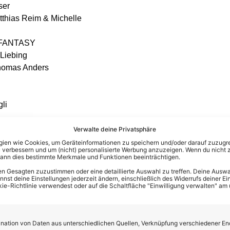
ser
atthias Reim & Michelle
– FANTASY
 Liebing
Thomas Anders
li
Mia Julia
Verwalte deine Privatsphäre
htbänkler
en wie Cookies, um Geräteinformationen zu speichern und/oder darauf zuzugrei
 verbessern und um (nicht) personalisierte Werbung anzuzeigen. Wenn du nicht 
kann dies bestimmte Merkmale und Funktionen beeinträchtigen.
n Gesagten zuzustimmen oder eine detaillierte Auswahl zu treffen. Deine Auswah
elissa Naschenweng
st deine Einstellungen jederzeit ändern, einschließlich des Widerrufs deiner Ein
kie-Richtlinie verwendest oder auf die Schaltfläche "Einwilligung verwalten" am
en
 nächsten sieben Tage die meisten Stimmen erhalten, wird dann
ation von Daten aus unterschiedlichen Quellen, Verknüpfung verschiedener En