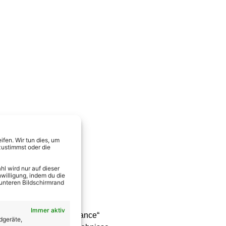
fen. Wir tun dies, um
zustimmst oder die
l wird nur auf dieser
willigung, indem du die
 unteren Bildschirmrand
Immer aktiv
 in Show 7 von „Let’s Dance“
dgeräte,