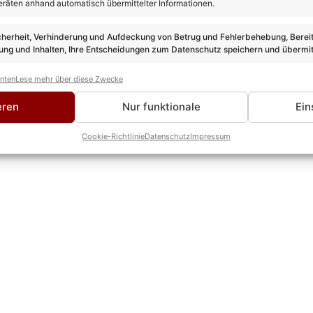
n der Liveshow am 11. April, kurz vor Beginn des Discofox-Mara
eräten anhand automatisch übermittelter Informationen.
Wenn ihr also euer Idol supporten wollt, mach
DIREKT HIER
fle
cherheit, Verhinderung und Aufdeckung von Betrug und Fehlerbehebung, Bereit
ng und Inhalten, Ihre Entscheidungen zum Datenschutz speichern und übermit
anten
Lese mehr über diese Zwecke
eren
Nur funktionale
Ein
Cookie-Richtlinie
Datenschutz
Impressum