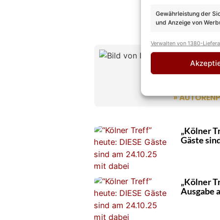
Gewährleistung der Si
und Anzeige von Werbu
Verwalten von 1380-Liefer
Ina Fie
Akzepti
REDAKTION
Ina-Fiethen 
Quiz-Shows –
» AUTORENP
„Kölner Tr
Gäste sin
„Kölner Tr
Ausgabe a