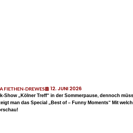
12. JUNI 2026
NA FIETHEN-DREWES
Talk-Show „Kölner Treff“ in der Sommerpause, dennoch müs
 zeigt man das Special „Best of – Funny Moments“ Mit welc
Vorschau!