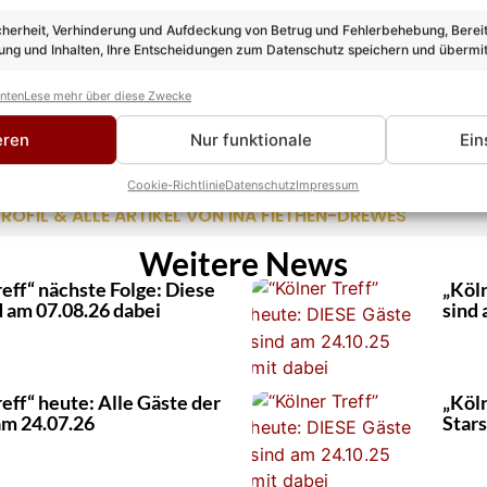
cherheit, Verhinderung und Aufdeckung von Betrug und Fehlerbehebung, Bereit
ng und Inhalten, Ihre Entscheidungen zum Datenschutz speichern und übermit
anten
Lese mehr über diese Zwecke
then-Drewes
eren
Nur funktionale
Ein
SLEITUNG UNTERHALTUNG
Drewes übernimmt bei Schlagerpuls.com den Bereich Unterhaltu
Cookie-Richtlinie
Datenschutz
Impressum
 sie berichtet über die ganze Bandbreite des deutschen Ferns
ROFIL & ALLE ARTIKEL VON INA FIETHEN-DREWES
Weitere News
eff“ nächste Folge: Diese
„Köln
d am 07.08.26 dabei
sind 
eff“ heute: Alle Gäste der
„Köln
m 24.07.26
Stars