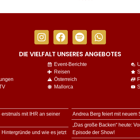
DIE VIELFALT UNSERES ANGEBOTES
Event-Berichte
U
Reisen
S
nungen
Österreich
F
 TV
Mallorca
S
 erstmals mit IHR an seiner
Andrea Berg feiert mit neuem
„Das große Backen“ heute: Vor
 Hintergründe und wie es jetzt
Episode der Show!