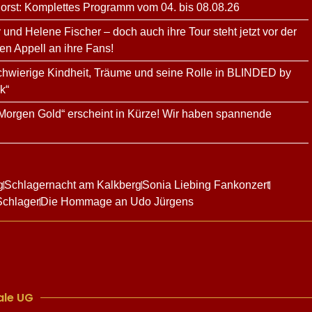
orst: Komplettes Programm vom 04. bis 08.08.26
y und Helene Fischer – doch auch ihre Tour steht jetzt vor der
en Appell an ihre Fans!
schwierige Kindheit, Träume und seine Rolle in BLINDED by
k“
Morgen Gold“ erscheint in Kürze! Wir haben spannende
g
Schlagernacht am Kalkberg
Sonia Liebing Fankonzert
Schlager
Die Hommage an Udo Jürgens
le UG​