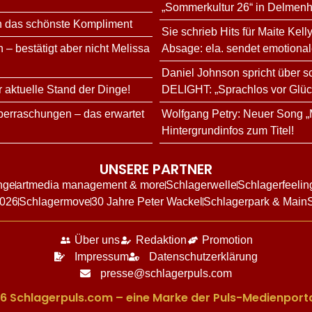
„Sommerkultur 26“ in Delmenh
n das schönste Kompliment
Sie schrieb Hits für Maite Kell
 – bestätigt aber nicht Melissa
Absage: ela. sendet emotional
Daniel Johnson spricht über 
r aktuelle Stand der Dinge!
DELIGHT: „Sprachlos vor Glüc
erraschungen – das erwartet
Wolfgang Petry: Neuer Song „
Hintergrundinfos zum Titel!
UNSERE PARTNER
nge
artmedia management & more
Schlagerwelle
Schlagerfeelin
2026
Schlagermove
30 Jahre Peter Wackel
Schlagerpark & Main
Über uns
Redaktion
Promotion
Impressum
Datenschutzerklärung
presse@schlagerpuls.com
6 Schlagerpuls.com – eine Marke der Puls-Medienporta