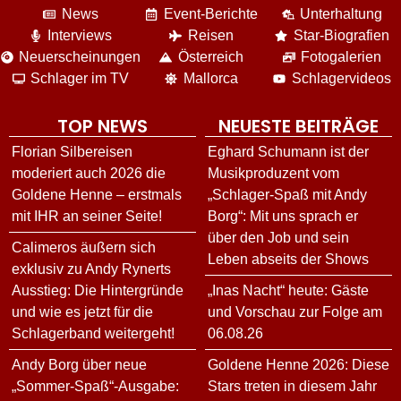
News
Event-Berichte
Unterhaltung
Interviews
Reisen
Star-Biografien
Neuerscheinungen
Österreich
Fotogalerien
Schlager im TV
Mallorca
Schlagervideos
TOP NEWS
NEUESTE BEITRÄGE
Florian Silbereisen
Eghard Schumann ist der
moderiert auch 2026 die
Musikproduzent vom
Goldene Henne – erstmals
„Schlager-Spaß mit Andy
mit IHR an seiner Seite!
Borg“: Mit uns sprach er
über den Job und sein
Calimeros äußern sich
Leben abseits der Shows
exklusiv zu Andy Rynerts
Ausstieg: Die Hintergründe
„Inas Nacht“ heute: Gäste
und wie es jetzt für die
und Vorschau zur Folge am
Schlagerband weitergeht!
06.08.26
Andy Borg über neue
Goldene Henne 2026: Diese
„Sommer-Spaß“-Ausgabe:
Stars treten in diesem Jahr