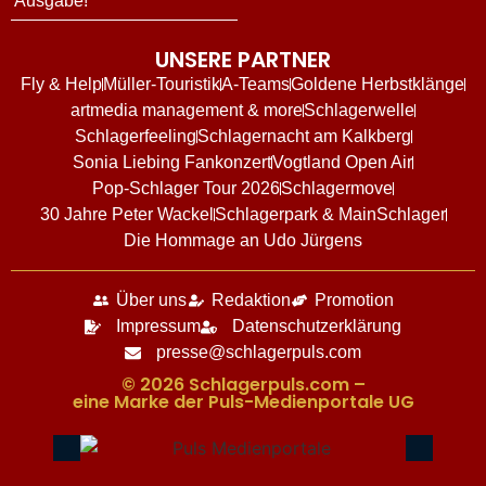
Ausgabe!
UNSERE PARTNER
Fly & Help
Müller-Touristik
A-Teams
Goldene Herbstklänge
artmedia management & more
Schlagerwelle
Schlagerfeeling
Schlagernacht am Kalkberg
Sonia Liebing Fankonzert
Vogtland Open Air
Pop-Schlager Tour 2026
Schlagermove
30 Jahre Peter Wackel
Schlagerpark & MainSchlager
Die Hommage an Udo Jürgens
Über uns
Redaktion
Promotion
Impressum
Datenschutzerklärung
presse@schlagerpuls.com
© 2026 Schlagerpuls.com –
eine Marke der Puls-Medienportale UG​