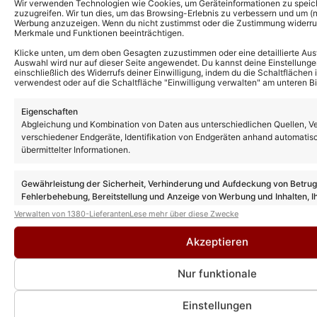
Wir verwenden Technologien wie Cookies, um Geräteinformationen zu speic
zuzugreifen. Wir tun dies, um das Browsing-Erlebnis zu verbessern und um (ni
Werbung anzuzeigen. Wenn du nicht zustimmst oder die Zustimmung widerruf
Merkmale und Funktionen beeinträchtigen.
Klicke unten, um dem oben Gesagten zuzustimmen oder eine detaillierte Aus
Auswahl wird nur auf dieser Seite angewendet. Du kannst deine Einstellunge
Kevin Drewes
einschließlich des Widerrufs deiner Einwilligung, indem du die Schaltflächen 
CHEFREDAKTEUR
verwendest oder auf die Schaltfläche "Einwilligung verwalten" am unteren Bi
Kevin Drewes ist seit über 10 Jahren im
Eigenschaften
Schlager unterwegs und bringt als
Abgleichung und Kombination von Daten aus unterschiedlichen Quellen, V
Chefredakteur seine ganze Erfahrung und
verschiedener Endgeräte, Identifikation von Endgeräten anhand automatis
Leidenschaft mit hinein. Kein anderer kann
übermittelter Informationen.
solch eine Expertise wie er vorweisen.
» AUTORENPROFIL & ALLE ARTIKEL VON
Gewährleistung der Sicherheit, Verhinderung und Aufdeckung von Betru
KEVIN DREWES
Fehlerbehebung, Bereitstellung und Anzeige von Werbung und Inhalten, I
Entscheidungen zum Datenschutz speichern und übermitteln.
Verwalten von 1380-Lieferanten
Lese mehr über diese Zwecke
Akzeptieren
Nur funktionale
Einstellungen