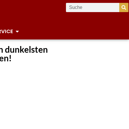
RVICE
en dunkelsten
en!