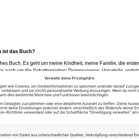
h ist das Buch?
ches Buch. Es geht um meine Kindheit, meine Familie, die ersten
auch um die Schattenseiten: Depressionen, Vorurteile, verlet
Popschlager und meinen Glauben.“
Verwalte deine Privatsphäre
en wie Cookies, um Geräteinformationen zu speichern und/oder darauf zuzugrei
eg zum Glaube. Wie wichtig ist er dir?
 verbessern und um (nicht) personalisierte Werbung anzuzeigen. Wenn du nicht 
kann dies bestimmte Merkmale und Funktionen beeinträchtigen.
rch einige der dunkelsten Momente meines Lebens geholfen. Ger
n Gesagten zuzustimmen oder eine detaillierte Auswahl zu treffen. Deine Auswah
st deine Einstellungen jederzeit ändern, einschließlich des Widerrufs deiner Ein
och weitermachen soll, hat mir mein Glaube Halt und Hoffnung ge
kie-Richtlinie verwendest oder auf die Schaltfläche "Einwilligung verwalten" am
Kraft.“
ation von Daten aus unterschiedlichen Quellen, Verknüpfung verschiedener En