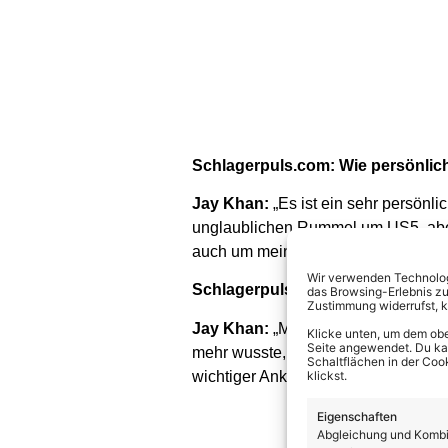
Schlagerpuls.com: Wie persönlic
Jay Khan:
„Es ist ein sehr persönli
unglaublichen Rummel um US5, aber 
auch um meine heutige Liebe zum 
Wir verwenden Technologi
Schlagerpuls.com: Apropos dein W
das Browsing-Erlebnis zu
Zustimmung widerrufst, 
Jay Khan:
„Mein Glaube hat mir du
Klicke unten, um dem obe
Seite angewendet. Du kann
mehr wusste, wofür ich eigentlich n
Schaltflächen in der Coo
wichtiger Anker und eine Quelle der 
klickst.
Eigenschaften
Abgleichung und Kombin