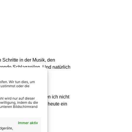
 Schritte in der Musik, den
zende Schlagzeilen. Und natürlich
fen. Wir tun dies, um
zustimmst oder die
ade in Zeiten, in denen ich nicht
l wird nur auf dieser
willigung, indem du die
geben. Er ist für mich heute ein
 unteren Bildschirmrand
Immer aktiv
dgeräte,