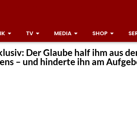
IK
TV
MEDIA
SHOP
SE
klusiv: Der Glaube half ihm aus d
ens – und hinderte ihn am Aufgeb