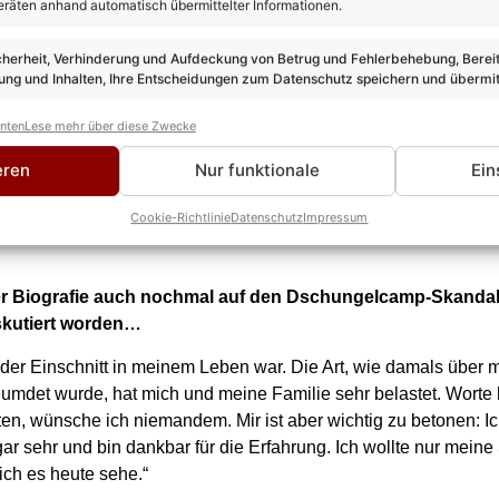
eräten anhand automatisch übermittelter Informationen.
cherheit, Verhinderung und Aufdeckung von Betrug und Fehlerbehebung, Bereit
ng und Inhalten, Ihre Entscheidungen zum Datenschutz speichern und übermit
anten
Lese mehr über diese Zwecke
eren
Nur funktionale
Ein
Cookie-Richtlinie
Datenschutz
Impressum
er Biografie auch nochmal auf den Dschungelcamp-Skandal e
skutiert worden…
der Einschnitt in meinem Leben war. Die Art, wie damals über mi
rleumdet wurde, hat mich und meine Familie sehr belastet. Wor
, wünsche ich niemandem. Mir ist aber wichtig zu betonen: I
r sehr und bin dankbar für die Erfahrung. Ich wollte nur meine S
ich es heute sehe.“