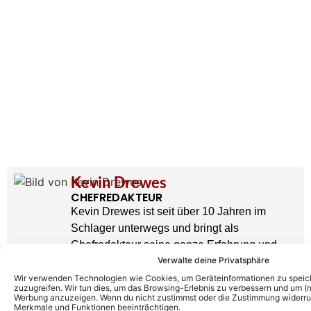
Kevin Drewes
CHEFREDAKTEUR
Kevin Drewes ist seit über 10 Jahren im
Schlager unterwegs und bringt als
Chefredakteur seine ganze Erfahrung und
Verwalte deine Privatsphäre
Leidenschaft mit hinein. Kein anderer kann
solch eine Expertise wie er vorweisen.
Wir verwenden Technologien wie Cookies, um Geräteinformationen zu speic
zuzugreifen. Wir tun dies, um das Browsing-Erlebnis zu verbessern und um (ni
» AUTORENPROFIL & ALLE ARTIKEL VON
Werbung anzuzeigen. Wenn du nicht zustimmst oder die Zustimmung widerruf
KEVIN DREWES
Merkmale und Funktionen beeinträchtigen.