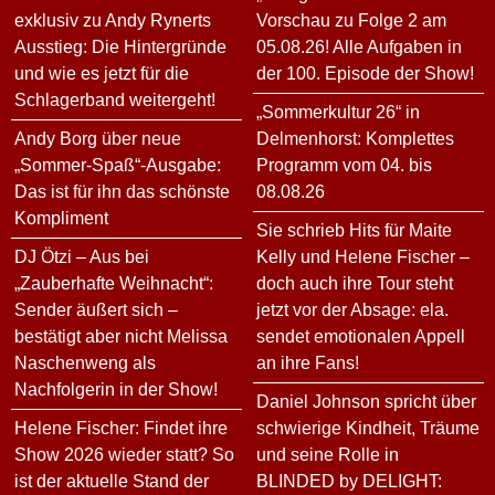
exklusiv zu Andy Rynerts
Vorschau zu Folge 2 am
Ausstieg: Die Hintergründe
05.08.26! Alle Aufgaben in
und wie es jetzt für die
der 100. Episode der Show!
Schlagerband weitergeht!
„Sommerkultur 26“ in
Andy Borg über neue
Delmenhorst: Komplettes
„Sommer-Spaß“-Ausgabe:
Programm vom 04. bis
Das ist für ihn das schönste
08.08.26
Kompliment
Sie schrieb Hits für Maite
DJ Ötzi – Aus bei
Kelly und Helene Fischer –
„Zauberhafte Weihnacht“:
doch auch ihre Tour steht
Sender äußert sich –
jetzt vor der Absage: ela.
bestätigt aber nicht Melissa
sendet emotionalen Appell
Naschenweng als
an ihre Fans!
Nachfolgerin in der Show!
Daniel Johnson spricht über
Helene Fischer: Findet ihre
schwierige Kindheit, Träume
Show 2026 wieder statt? So
und seine Rolle in
ist der aktuelle Stand der
BLINDED by DELIGHT: