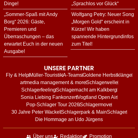
Dinge!
„Sprachlos vor Glück“
„Sommer-Spaß mit Andy
Wolfgang Petry: Neuer Song
Borg“ 2026: Gäste,
„Morgen Gold“ erscheint in
Premieren und
Kürze! Wir haben
Überraschungen – das
spannende Hintergrundinfos
erwartet Euch in der neuen
zum Titel!
Ausgabe!
UNSERE PARTNER
Fly & Help
Müller-Touristik
A-Teams
Goldene Herbstklänge
artmedia management & more
Schlagerwelle
Schlagerfeeling
Schlagernacht am Kalkberg
Sonia Liebing Fankonzert
Vogtland Open Air
Pop-Schlager Tour 2026
Schlagermove
30 Jahre Peter Wackel
Schlagerpark & MainSchlager
Die Hommage an Udo Jürgens
Über uns
Redaktion
Promotion