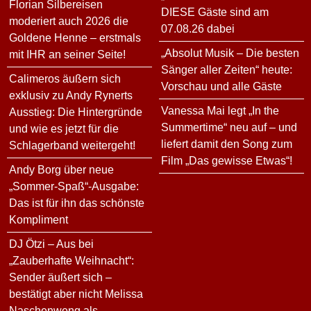
Florian Silbereisen
DIESE Gäste sind am
moderiert auch 2026 die
07.08.26 dabei
Goldene Henne – erstmals
„Absolut Musik – Die besten
mit IHR an seiner Seite!
Sänger aller Zeiten“ heute:
Calimeros äußern sich
Vorschau und alle Gäste
exklusiv zu Andy Rynerts
Vanessa Mai legt „In the
Ausstieg: Die Hintergründe
Summertime“ neu auf – und
und wie es jetzt für die
liefert damit den Song zum
Schlagerband weitergeht!
Film „Das gewisse Etwas“!
Andy Borg über neue
„Sommer-Spaß“-Ausgabe:
Das ist für ihn das schönste
Kompliment
DJ Ötzi – Aus bei
„Zauberhafte Weihnacht“:
Sender äußert sich –
bestätigt aber nicht Melissa
Naschenweng als