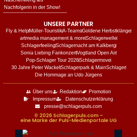
Nachfolgerin in der Show!
UNSERE PARTNER
Fly & Help
Müller-Touristik
A-Teams
Goldene Herbstklänge
artmedia management & more
Schlagerwelle
Schlagerfeeling
Schlagernacht am Kalkberg
Sonia Liebing Fankonzert
Vogtland Open Air
Pop-Schlager Tour 2026
Schlagermove
30 Jahre Peter Wackel
Schlagerpark & MainSchlager
Die Hommage an Udo Jürgens
Über uns
Redaktion
Promotion
Impressum
Datenschutzerklärung
presse@schlagerpuls.com
© 2026 Schlagerpuls.com –
eine Marke der Puls-Medienportale UG​