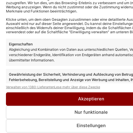
zuzugreifen. Wir tun dies, um das Browsing-Erlebnis zu verbessern und um (ni
Werbung anzuzeigen. Wenn du nicht zustimmst oder die Zustimmung widerruf
Merkmale und Funktionen beeinträchtigen.
Klicke unten, um dem oben Gesagten zuzustimmen oder eine detaillierte Aus
Auswahl wird nur auf dieser Seite angewendet. Du kannst deine Einstellunge
einschließlich des Widerrufs deiner Einwilligung, indem du die Schaltflächen 
verwendest oder auf die Schaltfläche "Einwilligung verwalten" am unteren Bi
Eigenschaften
Abgleichung und Kombination von Daten aus unterschiedlichen Quellen, V
verschiedener Endgeräte, Identifikation von Endgeräten anhand automatis
übermittelter Informationen.
Gewährleistung der Sicherheit, Verhinderung und Aufdeckung von Betru
Fehlerbehebung, Bereitstellung und Anzeige von Werbung und Inhalten, I
Entscheidungen zum Datenschutz speichern und übermitteln.
Verwalten von 1380-Lieferanten
Lese mehr über diese Zwecke
Akzeptieren
Das könnte Euch auch interessieren:
Nur funktionale
Schlagernacht am Kalkberg 2027 mit
Matthias Reim, Heino & weiteren klasse
Acts!
Einstellungen