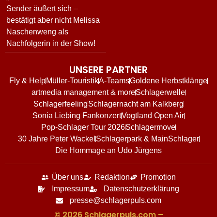
Sender äußert sich –
bestätigt aber nicht Melissa
Naschenweng als
Nachfolgerin in der Show!
UNSERE PARTNER
Fly & Help
Müller-Touristik
A-Teams
Goldene Herbstklänge
artmedia management & more
Schlagerwelle
Schlagerfeeling
Schlagernacht am Kalkberg
Sonia Liebing Fankonzert
Vogtland Open Air
Pop-Schlager Tour 2026
Schlagermove
30 Jahre Peter Wackel
Schlagerpark & MainSchlager
Die Hommage an Udo Jürgens
Über uns
Redaktion
Promotion
Impressum
Datenschutzerklärung
presse@schlagerpuls.com
© 2026 Schlagerpuls.com –