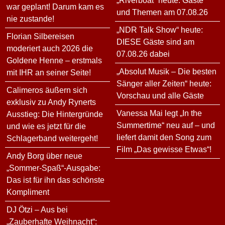
„Riverboat“ heute: Gäste
war geplant! Darum kam es
und Themen am 07.08.26
nie zustande!
„NDR Talk Show“ heute:
Florian Silbereisen
DIESE Gäste sind am
moderiert auch 2026 die
07.08.26 dabei
Goldene Henne – erstmals
„Absolut Musik – Die besten
mit IHR an seiner Seite!
Sänger aller Zeiten“ heute:
Calimeros äußern sich
Vorschau und alle Gäste
exklusiv zu Andy Rynerts
Vanessa Mai legt „In the
Ausstieg: Die Hintergründe
Summertime“ neu auf – und
und wie es jetzt für die
liefert damit den Song zum
Schlagerband weitergeht!
Film „Das gewisse Etwas“!
Andy Borg über neue
„Sommer-Spaß“-Ausgabe:
Das ist für ihn das schönste
Kompliment
DJ Ötzi – Aus bei
„Zauberhafte Weihnacht“: