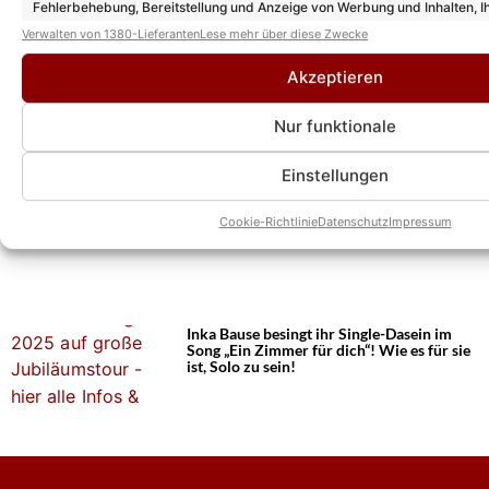
„Bauer sucht Frau“: Inka Bause verrät im
Fehlerbehebung, Bereitstellung und Anzeige von Werbung und Inhalten, I
Interview ihren bisher bewegendsten
Entscheidungen zum Datenschutz speichern und übermitteln.
Verwalten von 1380-Lieferanten
Lese mehr über diese Zwecke
Moment in der TV-Romanze
Akzeptieren
„Kölner Treff“ heute: DIESE Gäste sind am
Nur funktionale
26.09.25 mit dabei
Einstellungen
Cookie-Richtlinie
Datenschutz
Impressum
Inka Bause: Tour abgesagt! Hat es DARAN
gelegen?
Inka Bause besingt ihr Single-Dasein im
Song „Ein Zimmer für dich“! Wie es für sie
ist, Solo zu sein!