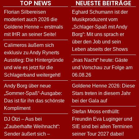
TOP NEWS
NEUESTE BEITRÄGE
Florian Silbereisen
Eghard Schumann ist der
moderiert auch 2026 die
Musikproduzent vom
Goldene Henne – erstmals
„Schlager-Spaß mit Andy
mit IHR an seiner Seite!
Borg“: Mit uns sprach er
über den Job und sein
Calimeros äußern sich
Leben abseits der Shows
exklusiv zu Andy Rynerts
Ausstieg: Die Hintergründe
„Inas Nacht“ heute: Gäste
und wie es jetzt für die
und Vorschau zur Folge am
Schlagerband weitergeht!
06.08.26
Andy Borg über neue
Goldene Henne 2026: Diese
„Sommer-Spaß“-Ausgabe:
Stars treten in diesem Jahr
Das ist für ihn das schönste
bei der Gala auf
Kompliment
Stefan Mross enthüllt:
DJ Ötzi – Aus bei
Freundin Eva Luginger und
„Zauberhafte Weihnacht“:
SIE sind bei allen Terminen
Sender äußert sich –
seiner Tour 2027 dabei!