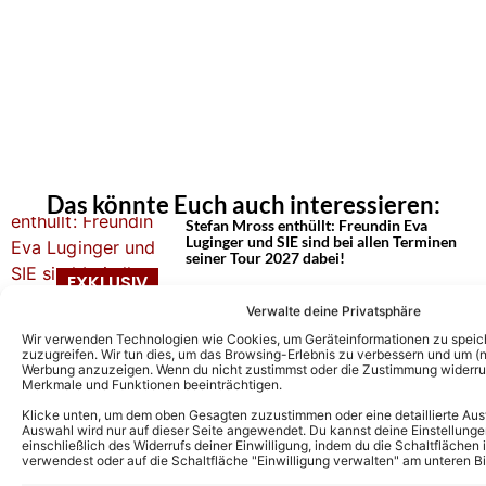
Das könnte Euch auch interessieren:
Stefan Mross enthüllt: Freundin Eva
Luginger und SIE sind bei allen Terminen
seiner Tour 2027 dabei!
Verwalte deine Privatsphäre
„Immer wieder sonntags“: SO spannend
Wir verwenden Technologien wie Cookies, um Geräteinformationen zu speic
war die Sommerhitparade noch nie – wer
zuzugreifen. Wir tun dies, um das Browsing-Erlebnis zu verbessern und um (ni
wird Sommerhitkönig?
Werbung anzuzeigen. Wenn du nicht zustimmst oder die Zustimmung widerruf
Merkmale und Funktionen beeinträchtigen.
Klicke unten, um dem oben Gesagten zuzustimmen oder eine detaillierte Aus
Auswahl wird nur auf dieser Seite angewendet. Du kannst deine Einstellunge
Troglauer: Nach Wacken rocken sie die
einschließlich des Widerrufs deiner Einwilligung, indem du die Schaltflächen 
Wiesn – mit uns sprachen sie über die
verwendest oder auf die Schaltfläche "Einwilligung verwalten" am unteren Bi
jüngsten Erfolge: „Fühlt sich wirklich alles