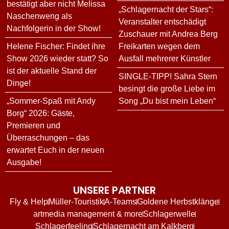
bestätigt aber nicht Melissa
„Schlagernacht der Stars“:
Naschenweng als
Veranstalter entschädigt
Nachfolgerin in der Show!
Zuschauer mit Andrea Berg
Helene Fischer: Findet ihre
Freikarten wegen dem
Show 2026 wieder statt? So
Ausfall mehrerer Künstler
ist der aktuelle Stand der
SINGLE-TIPP! Sahra Stern
Dinge!
besingt die große Liebe im
„Sommer-Spaß mit Andy
Song „Du bist mein Leben“
Borg“ 2026: Gäste,
Premieren und
Überraschungen – das
erwartet Euch in der neuen
Ausgabe!
UNSERE PARTNER
Fly & Help
Müller-Touristik
A-Teams
Goldene Herbstklänge
artmedia management & more
Schlagerwelle
Schlagerfeeling
Schlagernacht am Kalkberg