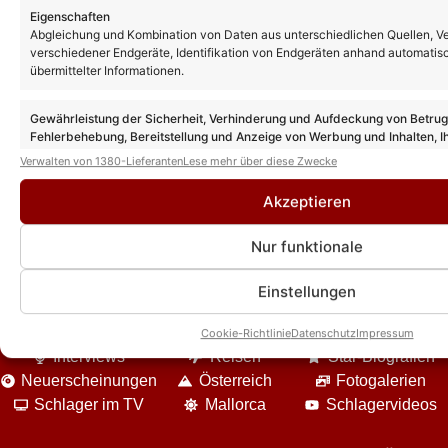
ein bisschen wie im Traum an“
Eigenschaften
Abgleichung und Kombination von Daten aus unterschiedlichen Quellen, V
verschiedener Endgeräte, Identifikation von Endgeräten anhand automatis
„Immer wieder sonntags“ wieder mit
übermittelter Informationen.
Quoten-Spitzenwert! Fast jeder Fünfte
schaltete ein!
Gewährleistung der Sicherheit, Verhinderung und Aufdeckung von Betru
Fehlerbehebung, Bereitstellung und Anzeige von Werbung und Inhalten, I
Entscheidungen zum Datenschutz speichern und übermitteln.
Verwalten von 1380-Lieferanten
Lese mehr über diese Zwecke
Akzeptieren
Nur funktionale
Einstellungen
DIE VIELFALT UNSERES ANGEBOTES
News
Event-Berichte
Unterhaltung
Cookie-Richtlinie
Datenschutz
Impressum
Interviews
Reisen
Star-Biografien
Neuerscheinungen
Österreich
Fotogalerien
Schlager im TV
Mallorca
Schlagervideos