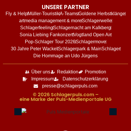
UNSERE PARTNER
Fly & Help
Müller-Touristik
A-Teams
Goldene Herbstklänge
artmedia management & more
Schlagerwelle
Schlagerfeeling
Schlagernacht am Kalkberg
Sonia Liebing Fankonzert
Vogtland Open Air
Pop-Schlager Tour 2026
Schlagermove
30 Jahre Peter Wackel
Schlagerpark & MainSchlager
Die Hommage an Udo Jürgens
Über uns
Redaktion
Promotion
Impressum
Datenschutzerklärung
presse@schlagerpuls.com
© 2026 Schlagerpuls.com –
eine Marke der Puls-Medienportale UG​