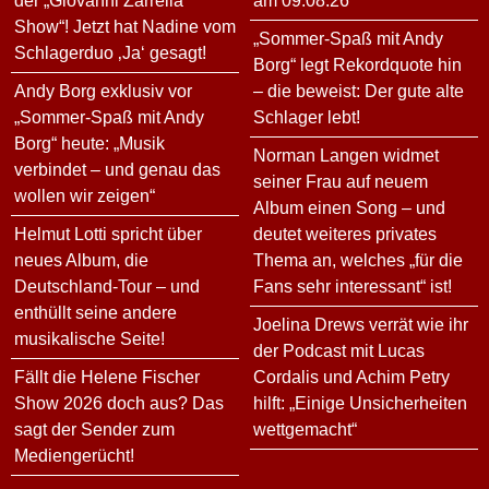
der „Giovanni Zarrella
am 09.08.26
Show“! Jetzt hat Nadine vom
„Sommer-Spaß mit Andy
Schlagerduo ‚Ja‘ gesagt!
Borg“ legt Rekordquote hin
Andy Borg exklusiv vor
– die beweist: Der gute alte
„Sommer-Spaß mit Andy
Schlager lebt!
Borg“ heute: „Musik
Norman Langen widmet
verbindet – und genau das
seiner Frau auf neuem
wollen wir zeigen“
Album einen Song – und
Helmut Lotti spricht über
deutet weiteres privates
neues Album, die
Thema an, welches „für die
Deutschland-Tour – und
Fans sehr interessant“ ist!
enthüllt seine andere
Joelina Drews verrät wie ihr
musikalische Seite!
der Podcast mit Lucas
Fällt die Helene Fischer
Cordalis und Achim Petry
Show 2026 doch aus? Das
hilft: „Einige Unsicherheiten
sagt der Sender zum
wettgemacht“
Mediengerücht!