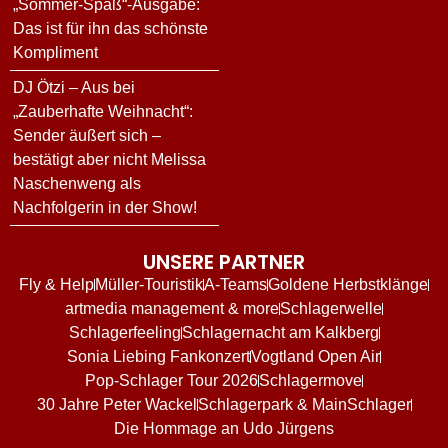
„Sommer-Spaß“-Ausgabe:
Das ist für ihn das schönste
Kompliment
DJ Ötzi – Aus bei
„Zauberhafte Weihnacht“:
Sender äußert sich –
bestätigt aber nicht Melissa
Naschenweng als
Nachfolgerin in der Show!
UNSERE PARTNER
Fly & Help
Müller-Touristik
A-Teams
Goldene Herbstklänge
artmedia management & more
Schlagerwelle
Schlagerfeeling
Schlagernacht am Kalkberg
Sonia Liebing Fankonzert
Vogtland Open Air
Pop-Schlager Tour 2026
Schlagermove
30 Jahre Peter Wackel
Schlagerpark & MainSchlager
Die Hommage an Udo Jürgens