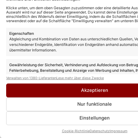
Klicke unten, um dem oben Gesagten zuzustimmen oder eine detaillierte Aus
Auswahl wird nur auf dieser Seite angewendet. Du kannst deine Einstellunge
einschließlich des Widerrufs deiner Einwilligung, indem du die Schaltflächen 
verwendest oder auf die Schaltfläche "Einwilligung verwalten" am unteren Bi
Das könnte Euch auch interessieren:
Eigenschaften
Howard Carpendale Musical „Hello!
Abgleichung und Kombination von Daten aus unterschiedlichen Quellen, V
Again?“ auf Tour: Tickets, Termine und alle
verschiedener Endgeräte, Identifikation von Endgeräten anhand automatis
Infos!
übermittelter Informationen.
Gewährleistung der Sicherheit, Verhinderung und Aufdeckung von Betru
Howard Carpendale über Musical „Hello!
Fehlerbehebung, Bereitstellung und Anzeige von Werbung und Inhalten, I
Again?“: Hat viel mehr Tiefe „als manch
Entscheidungen zum Datenschutz speichern und übermitteln.
andere Musicals“
Verwalten von 1380-Lieferanten
Lese mehr über diese Zwecke
Akzeptieren
Howard Carpendale überrascht auf Open
Nur funktionale
Air Tour mit neuem Song – der ein Cover
von Neil Diamond ist!
Einstellungen
Howard Carpendale: Vorverkauf für „Die
Cookie-Richtlinie
Datenschutz
Impressum
Frankfurt Show“ startet!