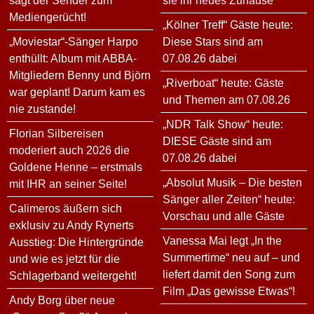
sagt der Sender zum
sie ihr neues Zuhause
Mediengerücht!
„Kölner Treff“ Gäste heute:
„Moviestar“-Sänger Harpo
Diese Stars sind am
enthüllt: Album mit ABBA-
07.08.26 dabei
Mitgliedern Benny und Björn
„Riverboat“ heute: Gäste
war geplant! Darum kam es
und Themen am 07.08.26
nie zustande!
„NDR Talk Show“ heute:
Florian Silbereisen
DIESE Gäste sind am
moderiert auch 2026 die
07.08.26 dabei
Goldene Henne – erstmals
„Absolut Musik – Die besten
mit IHR an seiner Seite!
Sänger aller Zeiten“ heute:
Calimeros äußern sich
Vorschau und alle Gäste
exklusiv zu Andy Rynerts
Vanessa Mai legt „In the
Ausstieg: Die Hintergründe
Summertime“ neu auf – und
und wie es jetzt für die
liefert damit den Song zum
Schlagerband weitergeht!
Film „Das gewisse Etwas“!
Andy Borg über neue