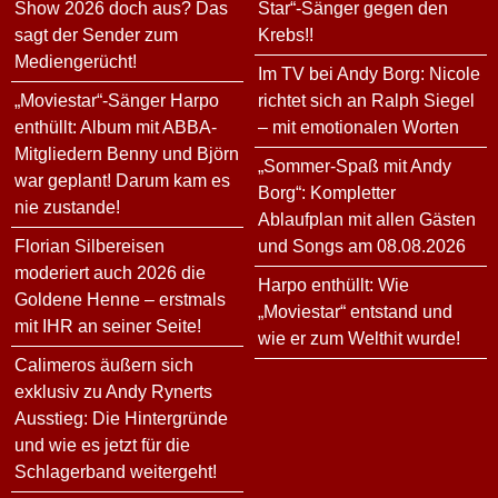
Show 2026 doch aus? Das
Star“-Sänger gegen den
sagt der Sender zum
Krebs!!
Mediengerücht!
Im TV bei Andy Borg: Nicole
„Moviestar“-Sänger Harpo
richtet sich an Ralph Siegel
enthüllt: Album mit ABBA-
– mit emotionalen Worten
Mitgliedern Benny und Björn
„Sommer-Spaß mit Andy
war geplant! Darum kam es
Borg“: Kompletter
nie zustande!
Ablaufplan mit allen Gästen
Florian Silbereisen
und Songs am 08.08.2026
moderiert auch 2026 die
Harpo enthüllt: Wie
Goldene Henne – erstmals
„Moviestar“ entstand und
mit IHR an seiner Seite!
wie er zum Welthit wurde!
Calimeros äußern sich
exklusiv zu Andy Rynerts
Ausstieg: Die Hintergründe
und wie es jetzt für die
Schlagerband weitergeht!