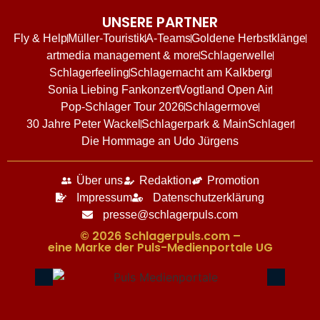
UNSERE PARTNER
Fly & Help
Müller-Touristik
A-Teams
Goldene Herbstklänge
artmedia management & more
Schlagerwelle
Schlagerfeeling
Schlagernacht am Kalkberg
Sonia Liebing Fankonzert
Vogtland Open Air
Pop-Schlager Tour 2026
Schlagermove
30 Jahre Peter Wackel
Schlagerpark & MainSchlager
Die Hommage an Udo Jürgens
Über uns
Redaktion
Promotion
Impressum
Datenschutzerklärung
presse@schlagerpuls.com
© 2026 Schlagerpuls.com –
eine Marke der Puls-Medienportale UG​