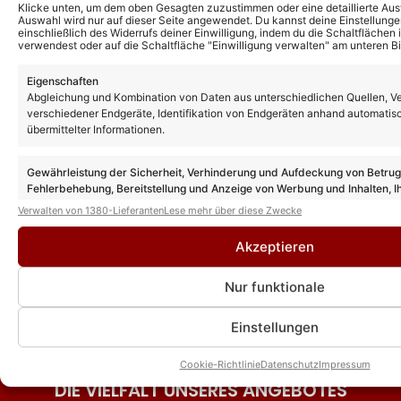
wieder statt? So ist der aktuelle Stand der
Klicke unten, um dem oben Gesagten zuzustimmen oder eine detaillierte Aus
Dinge!
Auswahl wird nur auf dieser Seite angewendet. Du kannst deine Einstellunge
einschließlich des Widerrufs deiner Einwilligung, indem du die Schaltflächen 
verwendest oder auf die Schaltfläche "Einwilligung verwalten" am unteren Bi
Helene Fischer: Tickets für Zusatzkonzert
Eigenschaften
in Schladming jetzt erhältlich! Erster
Abgleichung und Kombination von Daten aus unterschiedlichen Quellen, V
Termin bereits ausverkauft!
verschiedener Endgeräte, Identifikation von Endgeräten anhand automatis
übermittelter Informationen.
Helene Fischer eröffnet Ski-Opening 2026
Gewährleistung der Sicherheit, Verhinderung und Aufdeckung von Betru
in Schladming
Fehlerbehebung, Bereitstellung und Anzeige von Werbung und Inhalten, I
Entscheidungen zum Datenschutz speichern und übermitteln.
Verwalten von 1380-Lieferanten
Lese mehr über diese Zwecke
Akzeptieren
Nur funktionale
Einstellungen
Cookie-Richtlinie
Datenschutz
Impressum
DIE VIELFALT UNSERES ANGEBOTES