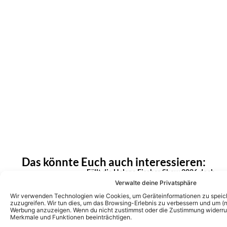
Das könnte Euch auch interessieren:
Fällt die Helene Fischer Show 2026 doch
aus? Das sagt der Sender zum
Verwalte deine Privatsphäre
Mediengerücht!
Wir verwenden Technologien wie Cookies, um Geräteinformationen zu speic
zuzugreifen. Wir tun dies, um das Browsing-Erlebnis zu verbessern und um (ni
Werbung anzuzeigen. Wenn du nicht zustimmst oder die Zustimmung widerruf
Merkmale und Funktionen beeinträchtigen.
Helene Fischer: Findet ihre Show 2026