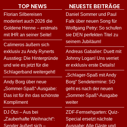
TOP NEWS
NEUESTE BEITRÄGE
Florian Silbereisen
Daniel Sommer und Paul
moderiert auch 2026 die
Falk über neuen Song für
Goldene Henne – erstmals
Wolfgang Petry: So schufen
mit IHR an seiner Seite!
sie DEN perfekten Titel zu
seinem Jubiläum!
Calimeros äußern sich
exklusiv zu Andy Rynerts
Andreas Gabalier: Duett mit
Ausstieg: Die Hintergründe
Johnny Logan! Uns verriet
und wie es jetzt für die
er exklusiv erste Details!
Schlagerband weitergeht!
„Schlager-Spaß mit Andy
Andy Borg über neue
Borg“ Sendetermine: SO
„Sommer-Spaß“-Ausgabe:
geht es nach der neuen
Das ist für ihn das schönste
„Sommer-Spaß“-Ausgabe
Kompliment
weiter
DJ Ötzi – Aus bei
ZDF-Fernsehgarten: Quiz-
„Zauberhafte Weihnacht“:
Special ersetzt nächste
Sender äußert sich –
Ausgabe: Alle Gäste und