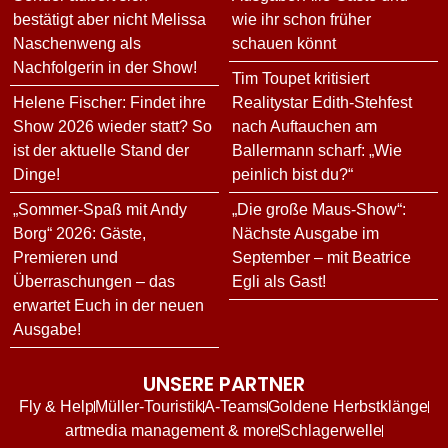
bestätigt aber nicht Melissa
wie ihr schon früher
Naschenweng als
schauen könnt
Nachfolgerin in der Show!
Tim Toupet kritisiert
Helene Fischer: Findet ihre
Realitystar Edith-Stehfest
Show 2026 wieder statt? So
nach Auftauchen am
ist der aktuelle Stand der
Ballermann scharf: „Wie
Dinge!
peinlich bist du?“
„Sommer-Spaß mit Andy
„Die große Maus-Show“:
Borg“ 2026: Gäste,
Nächste Ausgabe im
Premieren und
September – mit Beatrice
Überraschungen – das
Egli als Gast!
erwartet Euch in der neuen
Ausgabe!
UNSERE PARTNER
Fly & Help
Müller-Touristik
A-Teams
Goldene Herbstklänge
artmedia management & more
Schlagerwelle