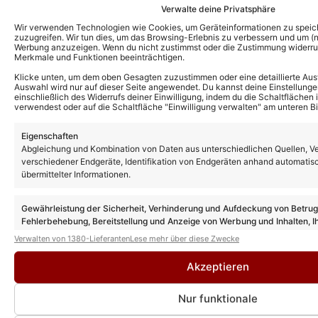
Verwalte deine Privatsphäre
Wir verwenden Technologien wie Cookies, um Geräteinformationen zu speic
zuzugreifen. Wir tun dies, um das Browsing-Erlebnis zu verbessern und um (ni
Werbung anzuzeigen. Wenn du nicht zustimmst oder die Zustimmung widerruf
Merkmale und Funktionen beeinträchtigen.
Klicke unten, um dem oben Gesagten zuzustimmen oder eine detaillierte Aus
Auswahl wird nur auf dieser Seite angewendet. Du kannst deine Einstellunge
einschließlich des Widerrufs deiner Einwilligung, indem du die Schaltflächen 
verwendest oder auf die Schaltfläche "Einwilligung verwalten" am unteren Bi
Eigenschaften
Das könnte Euch auch interessieren:
Abgleichung und Kombination von Daten aus unterschiedlichen Quellen, V
Helene Fischer: Findet ihre Show 2026
verschiedener Endgeräte, Identifikation von Endgeräten anhand automatis
wieder statt? So ist der aktuelle Stand der
übermittelter Informationen.
Dinge!
Gewährleistung der Sicherheit, Verhinderung und Aufdeckung von Betru
Fehlerbehebung, Bereitstellung und Anzeige von Werbung und Inhalten, I
Helene Fischer: Tickets für Zusatzkonzert
Entscheidungen zum Datenschutz speichern und übermitteln.
in Schladming jetzt erhältlich! Erster
Verwalten von 1380-Lieferanten
Lese mehr über diese Zwecke
Termin bereits ausverkauft!
Akzeptieren
Nur funktionale
Helene Fischer eröffnet Ski-Opening 2026
in Schladming