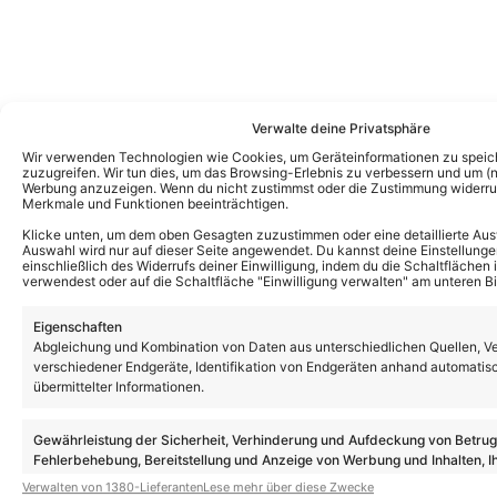
Verwalte deine Privatsphäre
Das könnte Euch auch interessieren:
Wir verwenden Technologien wie Cookies, um Geräteinformationen zu speic
zuzugreifen. Wir tun dies, um das Browsing-Erlebnis zu verbessern und um (ni
Helene Fischer: Findet ihre Show 2026
Werbung anzuzeigen. Wenn du nicht zustimmst oder die Zustimmung widerruf
wieder statt? So ist der aktuelle Stand der
Merkmale und Funktionen beeinträchtigen.
Dinge!
Klicke unten, um dem oben Gesagten zuzustimmen oder eine detaillierte Aus
Auswahl wird nur auf dieser Seite angewendet. Du kannst deine Einstellunge
einschließlich des Widerrufs deiner Einwilligung, indem du die Schaltflächen 
verwendest oder auf die Schaltfläche "Einwilligung verwalten" am unteren Bi
Helene Fischer: Tickets für Zusatzkonzert
in Schladming jetzt erhältlich! Erster
Termin bereits ausverkauft!
Eigenschaften
Abgleichung und Kombination von Daten aus unterschiedlichen Quellen, V
verschiedener Endgeräte, Identifikation von Endgeräten anhand automatis
übermittelter Informationen.
Helene Fischer eröffnet Ski-Opening 2026
in Schladming
Gewährleistung der Sicherheit, Verhinderung und Aufdeckung von Betru
Fehlerbehebung, Bereitstellung und Anzeige von Werbung und Inhalten, I
Entscheidungen zum Datenschutz speichern und übermitteln.
Verwalten von 1380-Lieferanten
Lese mehr über diese Zwecke