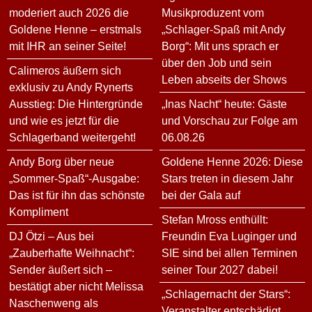
moderiert auch 2026 die
Musikproduzent vom
Goldene Henne – erstmals
„Schlager-Spaß mit Andy
mit IHR an seiner Seite!
Borg“: Mit uns sprach er
über den Job und sein
Calimeros äußern sich
Leben abseits der Shows
exklusiv zu Andy Rynerts
Ausstieg: Die Hintergründe
„Inas Nacht“ heute: Gäste
und wie es jetzt für die
und Vorschau zur Folge am
Schlagerband weitergeht!
06.08.26
Andy Borg über neue
Goldene Henne 2026: Diese
„Sommer-Spaß“-Ausgabe:
Stars treten in diesem Jahr
Das ist für ihn das schönste
bei der Gala auf
Kompliment
Stefan Mross enthüllt:
DJ Ötzi – Aus bei
Freundin Eva Luginger und
„Zauberhafte Weihnacht“:
SIE sind bei allen Terminen
Sender äußert sich –
seiner Tour 2027 dabei!
bestätigt aber nicht Melissa
„Schlagernacht der Stars“:
Naschenweng als
Veranstalter entschädigt