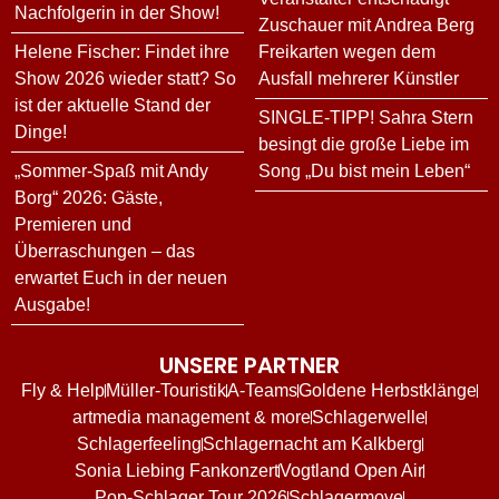
Nachfolgerin in der Show!
Zuschauer mit Andrea Berg
Helene Fischer: Findet ihre
Freikarten wegen dem
Show 2026 wieder statt? So
Ausfall mehrerer Künstler
ist der aktuelle Stand der
SINGLE-TIPP! Sahra Stern
Dinge!
besingt die große Liebe im
„Sommer-Spaß mit Andy
Song „Du bist mein Leben“
Borg“ 2026: Gäste,
Premieren und
Überraschungen – das
erwartet Euch in der neuen
Ausgabe!
UNSERE PARTNER
Fly & Help
Müller-Touristik
A-Teams
Goldene Herbstklänge
artmedia management & more
Schlagerwelle
Schlagerfeeling
Schlagernacht am Kalkberg
Sonia Liebing Fankonzert
Vogtland Open Air
Pop-Schlager Tour 2026
Schlagermove