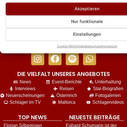
Florian Silbereisen und Helene Fischer: SO
Akzeptieren
schön war ihr gemeinsamer Auftritt bei
ihrem Tourfinale!
Nur funktionale
Einstellungen
Cookie-Richtlinie
Datenschutz
Impressum
DIE VIELFALT UNSERES ANGEBOTES
News
Event-Berichte
Unterhaltung
Interviews
Reisen
Star-Biografien
Neuerscheinungen
Österreich
Fotogalerien
Schlager im TV
Mallorca
Schlagervideos
TOP NEWS
NEUESTE BEITRÄGE
Florian Silbereisen
Eghard Schumann ist der