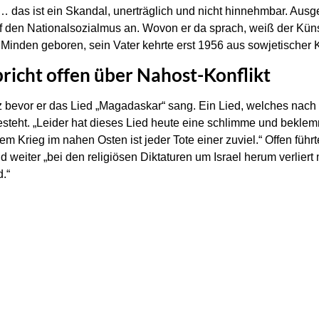
… das ist ein Skandal, unerträglich und nicht hinnehmbar. Aus
auf den Nationalsozialmus an. Wovon er da sprach, weiß der Kü
 Minden geboren, sein Vater kehrte erst 1956 aus sowjetischer
richt offen über Nahost-Konflikt
z bevor er das Lied „Magadaskar“ sang. Ein Lied, welches nac
esteht. „Leider hat dieses Lied heute eine schlimme und bekle
em Krieg im nahen Osten ist jeder Tote einer zuviel.“ Offen führt
 weiter „bei den religiösen Diktaturen um Israel herum verlie
d.“