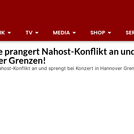
IK
TV
MEDIA
SHOP
SE
 prangert Nahost-Konflikt an und
er Grenzen!