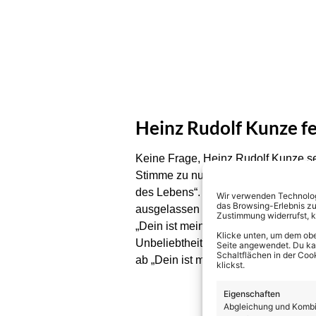
Heinz Rudolf Kunze fe
Keine Frage, Heinz Rudolf Kunze setz
Stimme zu nutzen. Träumerisch fügte
des Lebens“. Denn die gibt es noch, 
Wir verwenden Technologi
das Browsing-Erlebnis zu
ausgelassen mit seinen Fans. So war
Zustimmung widerrufst, 
„Dein ist mein ganzes Herz“ grandi
Klicke unten, um dem obe
Unbeliebtheit singen, wie Heinz Rud
Seite angewendet. Du kann
Schaltflächen in der Coo
ab „Dein ist mein ganzes Herz“ gab 
klickst.
Eigenschaften
Abgleichung und Kombin