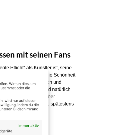
ssen mit seinen Fans
te Pflicht“ als Künstler ist, seine
nstrieren würde… „für die Schönheit
er in Hannover… friedlich und
fen. Wir tun dies, um
zustimmst oder die
 „Finden sie Mabel“ und natürlich
nd wer kann so schön über
l wird nur auf dieser
e zu Minute weiter auf… spätestens
willigung, indem du die
 unteren Bildschirmrand
Immer aktiv
dgeräte,