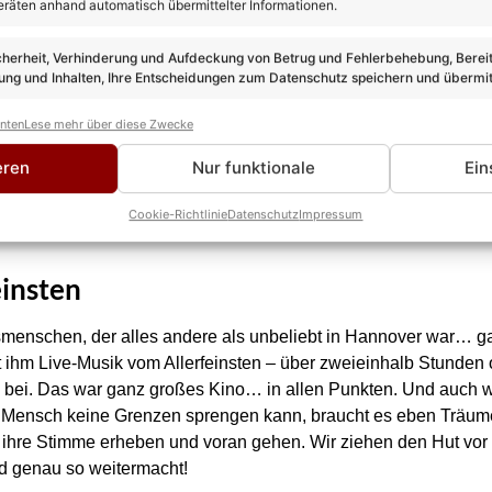
eräten anhand automatisch übermittelter Informationen.
cherheit, Verhinderung und Aufdeckung von Betrug und Fehlerbehebung, Bereit
ng und Inhalten, Ihre Entscheidungen zum Datenschutz speichern und übermit
anten
Lese mehr über diese Zwecke
eren
Nur funktionale
Ein
Cookie-Richtlinie
Datenschutz
Impressum
einsten
menschen, der alles andere als unbeliebt in Hannover war… g
ihm Live-Musik vom Allerfeinsten – über zweieinhalb Stunden oh
ei. Das war ganz großes Kino… in allen Punkten. Und auch wen
ner Mensch keine Grenzen sprengen kann, braucht es eben Träu
e ihre Stimme erheben und voran gehen. Wir ziehen den Hut vor 
nd genau so weitermacht!