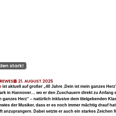
eden stark!
21. AUGUST 2025
DREWES
e
ist aktuell auf großer „40 Jahre ‚Dein ist mein ganzes Her
epark in Hannover… wo er den Zuschauern direkt zu Anfang
n ganzes Herz“ – natürlich inklusive dem titelgebenden Klas
bewies der Musiker, dass er es noch immer mächtig drauf hat
t anzuprangern. Dabei setzte er auch ein starkes Zeichen fü