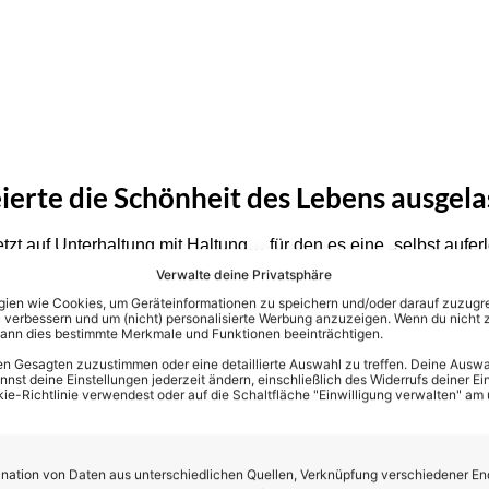
ierte die Schönheit des Lebens ausgela
t auf Unterhaltung mit Haltung… für den es eine „selbst auferleg
 er in Hannover hinzu, dass er gern mit allen Arm in Arm demo
Verwalte deine Privatsphäre
ist er sicher. Und diese Schönheit des Lebens, die zelebrierte 
en wie Cookies, um Geräteinformationen zu speichern und/oder darauf zuzugrei
 verbessern und um (nicht) personalisierte Werbung anzuzeigen. Wenn du nicht 
 die Stimmung bei Songs wie „Längere Tage“, „Dies ist Klaus“,
kann dies bestimmte Merkmale und Funktionen beeinträchtigen.
os… es wurde geklatscht, getanzt und lautstark mitgesungen. U
n Gesagten zuzustimmen oder eine detaillierte Auswahl zu treffen. Deine Auswah
olf Kunze? Dabei drehte der mittlerweile 69-Jährige von Minut
st deine Einstellungen jederzeit ändern, einschließlich des Widerrufs deiner Ein
kie-Richtlinie verwendest oder auf die Schaltfläche "Einwilligung verwalten" am
es kein Halten mehr.
ation von Daten aus unterschiedlichen Quellen, Verknüpfung verschiedener En