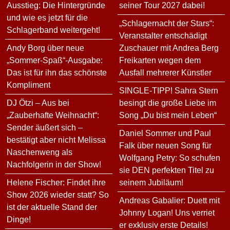
Ausstieg: Die Hintergründe
seiner Tour 2027 dabei!
und wie es jetzt für die
„Schlagernacht der Stars“:
Schlagerband weitergeht!
Veranstalter entschädigt
Andy Borg über neue
Zuschauer mit Andrea Berg
„Sommer-Spaß“-Ausgabe:
Freikarten wegen dem
Das ist für ihn das schönste
Ausfall mehrerer Künstler
Kompliment
SINGLE-TIPP! Sahra Stern
DJ Ötzi – Aus bei
besingt die große Liebe im
„Zauberhafte Weihnacht“:
Song „Du bist mein Leben“
Sender äußert sich –
Daniel Sommer und Paul
bestätigt aber nicht Melissa
Falk über neuen Song für
Naschenweng als
Wolfgang Petry: So schufen
Nachfolgerin in der Show!
sie DEN perfekten Titel zu
Helene Fischer: Findet ihre
seinem Jubiläum!
Show 2026 wieder statt? So
Andreas Gabalier: Duett mit
ist der aktuelle Stand der
Johnny Logan! Uns verriet
Dinge!
er exklusiv erste Details!