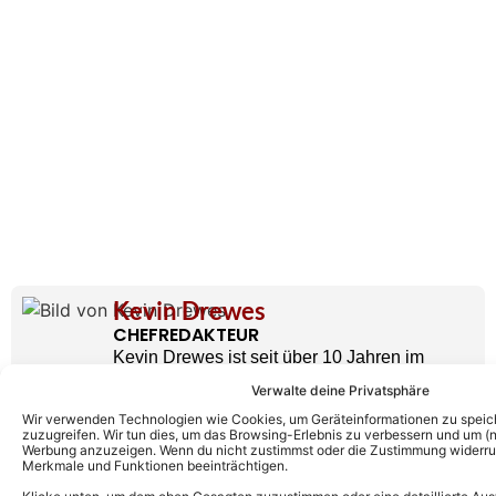
Kevin Drewes
CHEFREDAKTEUR
Kevin Drewes ist seit über 10 Jahren im
Schlager unterwegs und bringt als
Verwalte deine Privatsphäre
Chefredakteur seine ganze Erfahrung und
Wir verwenden Technologien wie Cookies, um Geräteinformationen zu speic
zuzugreifen. Wir tun dies, um das Browsing-Erlebnis zu verbessern und um (ni
Leidenschaft mit hinein. Kein anderer kann
Werbung anzuzeigen. Wenn du nicht zustimmst oder die Zustimmung widerruf
solch eine Expertise wie er vorweisen.
Merkmale und Funktionen beeinträchtigen.
» AUTORENPROFIL & ALLE ARTIKEL VON