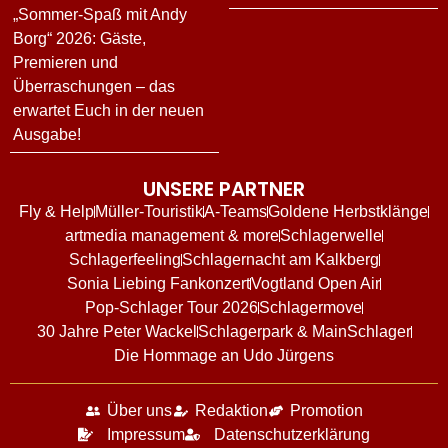
„Sommer-Spaß mit Andy
Borg“ 2026: Gäste,
Premieren und
Überraschungen – das
erwartet Euch in der neuen
Ausgabe!
UNSERE PARTNER
Fly & Help
Müller-Touristik
A-Teams
Goldene Herbstklänge
artmedia management & more
Schlagerwelle
Schlagerfeeling
Schlagernacht am Kalkberg
Sonia Liebing Fankonzert
Vogtland Open Air
Pop-Schlager Tour 2026
Schlagermove
30 Jahre Peter Wackel
Schlagerpark & MainSchlager
Die Hommage an Udo Jürgens
Über uns
Redaktion
Promotion
Impressum
Datenschutzerklärung