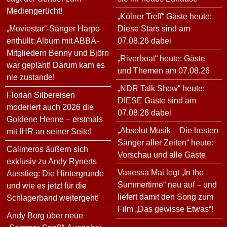
Mediengerücht!
„Kölner Treff“ Gäste heute:
„Moviestar“-Sänger Harpo
Diese Stars sind am
enthüllt: Album mit ABBA-
07.08.26 dabei
Mitgliedern Benny und Björn
„Riverboat“ heute: Gäste
war geplant! Darum kam es
und Themen am 07.08.26
nie zustande!
„NDR Talk Show“ heute:
Florian Silbereisen
DIESE Gäste sind am
moderiert auch 2026 die
07.08.26 dabei
Goldene Henne – erstmals
„Absolut Musik – Die besten
mit IHR an seiner Seite!
Sänger aller Zeiten“ heute:
Calimeros äußern sich
Vorschau und alle Gäste
exklusiv zu Andy Rynerts
Vanessa Mai legt „In the
Ausstieg: Die Hintergründe
Summertime“ neu auf – und
und wie es jetzt für die
liefert damit den Song zum
Schlagerband weitergeht!
Film „Das gewisse Etwas“!
Andy Borg über neue