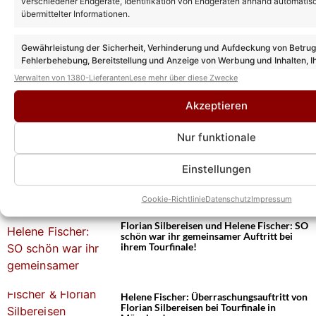
verschiedener Endgeräte, Identifikation von Endgeräten anhand automatis
übermittelter Informationen.
Gewährleistung der Sicherheit, Verhinderung und Aufdeckung von Betru
Fehlerbehebung, Bereitstellung und Anzeige von Werbung und Inhalten, I
Das könnte Euch auch interessieren:
Entscheidungen zum Datenschutz speichern und übermitteln.
Verwalten von 1380-Lieferanten
Lese mehr über diese Zwecke
Goldene Henne 2026: Diese Stars treten in
diesem Jahr bei der Gala auf
Akzeptieren
Nur funktionale
Florian Silbereisen moderiert auch 2026
die Goldene Henne – erstmals mit IHR an
Einstellungen
seiner Seite!
Cookie-Richtlinie
Datenschutz
Impressum
Florian Silbereisen und Helene Fischer: SO
schön war ihr gemeinsamer Auftritt bei
ihrem Tourfinale!
Helene Fischer: Überraschungsauftritt von
Florian Silbereisen bei Tourfinale in