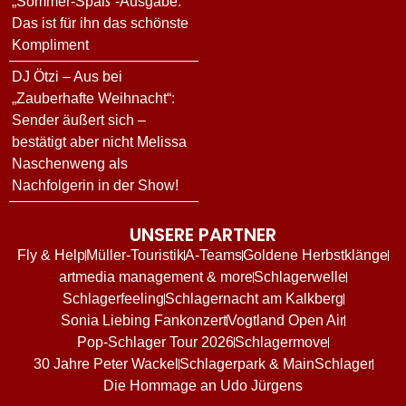
„Sommer-Spaß“-Ausgabe:
Das ist für ihn das schönste
Kompliment
DJ Ötzi – Aus bei
„Zauberhafte Weihnacht“:
Sender äußert sich –
bestätigt aber nicht Melissa
Naschenweng als
Nachfolgerin in der Show!
UNSERE PARTNER
Fly & Help
Müller-Touristik
A-Teams
Goldene Herbstklänge
artmedia management & more
Schlagerwelle
Schlagerfeeling
Schlagernacht am Kalkberg
Sonia Liebing Fankonzert
Vogtland Open Air
Pop-Schlager Tour 2026
Schlagermove
30 Jahre Peter Wackel
Schlagerpark & MainSchlager
Die Hommage an Udo Jürgens