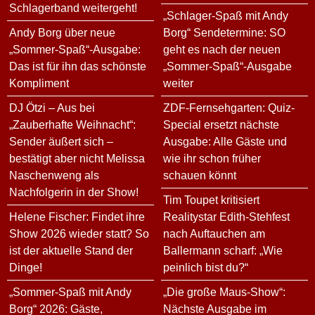
Schlagerband weitergeht!
„Schlager-Spaß mit Andy
Andy Borg über neue
Borg“ Sendetermine: SO
„Sommer-Spaß“-Ausgabe:
geht es nach der neuen
Das ist für ihn das schönste
„Sommer-Spaß“-Ausgabe
Kompliment
weiter
DJ Ötzi – Aus bei
ZDF-Fernsehgarten: Quiz-
„Zauberhafte Weihnacht“:
Special ersetzt nächste
Sender äußert sich –
Ausgabe: Alle Gäste und
bestätigt aber nicht Melissa
wie ihr schon früher
Naschenweng als
schauen könnt
Nachfolgerin in der Show!
Tim Toupet kritisiert
Helene Fischer: Findet ihre
Realitystar Edith-Stehfest
Show 2026 wieder statt? So
nach Auftauchen am
ist der aktuelle Stand der
Ballermann scharf: „Wie
Dinge!
peinlich bist du?“
„Sommer-Spaß mit Andy
„Die große Maus-Show“:
Borg“ 2026: Gäste,
Nächste Ausgabe im