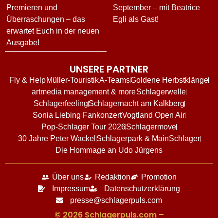
Premieren und
September – mit Beatrice
Überraschungen – das
Egli als Gast!
erwartet Euch in der neuen
Ausgabe!
UNSERE PARTNER
Fly & Help
Müller-Touristik
A-Teams
Goldene Herbstklänge
artmedia management & more
Schlagerwelle
Schlagerfeeling
Schlagernacht am Kalkberg
Sonia Liebing Fankonzert
Vogtland Open Air
Pop-Schlager Tour 2026
Schlagermove
30 Jahre Peter Wackel
Schlagerpark & MainSchlager
Die Hommage an Udo Jürgens
Über uns
Redaktion
Promotion
Impressum
Datenschutzerklärung
presse@schlagerpuls.com
© 2026 Schlagerpuls.com –