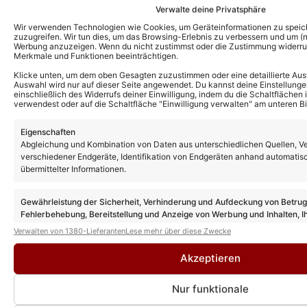
Verwalte deine Privatsphäre
Wir verwenden Technologien wie Cookies, um Geräteinformationen zu speic
zuzugreifen. Wir tun dies, um das Browsing-Erlebnis zu verbessern und um (ni
Werbung anzuzeigen. Wenn du nicht zustimmst oder die Zustimmung widerruf
Merkmale und Funktionen beeinträchtigen.
Klicke unten, um dem oben Gesagten zuzustimmen oder eine detaillierte Aus
Auswahl wird nur auf dieser Seite angewendet. Du kannst deine Einstellunge
einschließlich des Widerrufs deiner Einwilligung, indem du die Schaltflächen 
verwendest oder auf die Schaltfläche "Einwilligung verwalten" am unteren Bi
Eigenschaften
Abgleichung und Kombination von Daten aus unterschiedlichen Quellen, V
verschiedener Endgeräte, Identifikation von Endgeräten anhand automatis
übermittelter Informationen.
Gewährleistung der Sicherheit, Verhinderung und Aufdeckung von Betru
Fehlerbehebung, Bereitstellung und Anzeige von Werbung und Inhalten, I
Entscheidungen zum Datenschutz speichern und übermitteln.
Verwalten von 1380-Lieferanten
Lese mehr über diese Zwecke
Akzeptieren
Weitere News
Nur funktionale
GNTM 2026 Gewinner: Wer siegte? Und
wie lief das Finale ab?