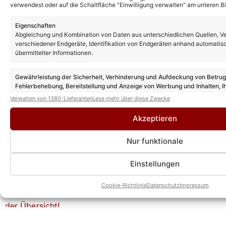
verwendest oder auf die Schaltfläche "Einwilligung verwalten" am unteren Bi
Weitere News
GNTM 2026 Gewinner: Wer siegte? Und
Eigenschaften
wie lief das Finale ab?
Abgleichung und Kombination von Daten aus unterschiedlichen Quellen, V
verschiedener Endgeräte, Identifikation von Endgeräten anhand automatis
übermittelter Informationen.
GNTM 2026 heute Finale: Vorschau und
alle Kandidaten – wer wird der Sieger?
Gewährleistung der Sicherheit, Verhinderung und Aufdeckung von Betru
Fehlerbehebung, Bereitstellung und Anzeige von Werbung und Inhalten, I
Entscheidungen zum Datenschutz speichern und übermitteln.
Verwalten von 1380-Lieferanten
Lese mehr über diese Zwecke
Akzeptieren
GNTM 2026 Gewinner: HIER wurden die
Sieger bereits verraten!
Nur funktionale
Einstellungen
GNTM 2026: Wer ist raus? Und wer ist im
Finale?
Cookie-Richtlinie
Datenschutz
Impressum