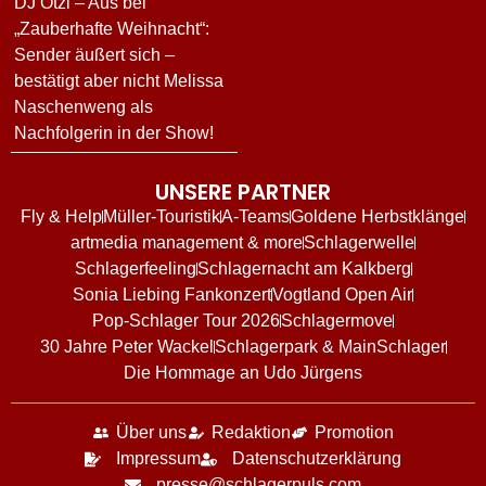
DJ Ötzi – Aus bei
„Zauberhafte Weihnacht“:
Sender äußert sich –
bestätigt aber nicht Melissa
Naschenweng als
Nachfolgerin in der Show!
UNSERE PARTNER
Fly & Help
Müller-Touristik
A-Teams
Goldene Herbstklänge
artmedia management & more
Schlagerwelle
Schlagerfeeling
Schlagernacht am Kalkberg
Sonia Liebing Fankonzert
Vogtland Open Air
Pop-Schlager Tour 2026
Schlagermove
30 Jahre Peter Wackel
Schlagerpark & MainSchlager
Die Hommage an Udo Jürgens
Über uns
Redaktion
Promotion
Impressum
Datenschutzerklärung
presse@schlagerpuls.com