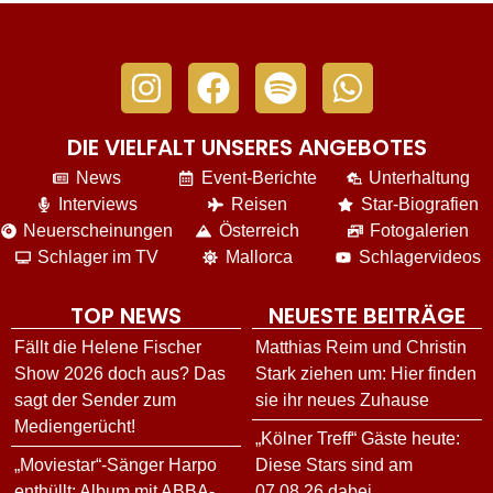
DIE VIELFALT UNSERES ANGEBOTES
News
Event-Berichte
Unterhaltung
Interviews
Reisen
Star-Biografien
Neuerscheinungen
Österreich
Fotogalerien
Schlager im TV
Mallorca
Schlagervideos
TOP NEWS
NEUESTE BEITRÄGE
Fällt die Helene Fischer
Matthias Reim und Christin
Show 2026 doch aus? Das
Stark ziehen um: Hier finden
sagt der Sender zum
sie ihr neues Zuhause
Mediengerücht!
„Kölner Treff“ Gäste heute:
„Moviestar“-Sänger Harpo
Diese Stars sind am
enthüllt: Album mit ABBA-
07.08.26 dabei