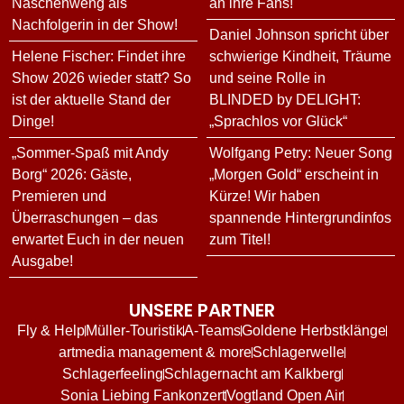
Naschenweng als
an ihre Fans!
Nachfolgerin in der Show!
Daniel Johnson spricht über
Helene Fischer: Findet ihre
schwierige Kindheit, Träume
Show 2026 wieder statt? So
und seine Rolle in
ist der aktuelle Stand der
BLINDED by DELIGHT:
Dinge!
„Sprachlos vor Glück“
„Sommer-Spaß mit Andy
Wolfgang Petry: Neuer Song
Borg“ 2026: Gäste,
„Morgen Gold“ erscheint in
Premieren und
Kürze! Wir haben
Überraschungen – das
spannende Hintergrundinfos
erwartet Euch in der neuen
zum Titel!
Ausgabe!
UNSERE PARTNER
Fly & Help
Müller-Touristik
A-Teams
Goldene Herbstklänge
artmedia management & more
Schlagerwelle
Schlagerfeeling
Schlagernacht am Kalkberg
Sonia Liebing Fankonzert
Vogtland Open Air