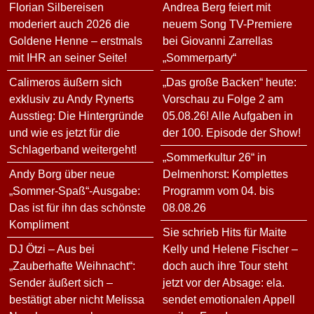
Florian Silbereisen
Andrea Berg feiert mit
moderiert auch 2026 die
neuem Song TV-Premiere
Goldene Henne – erstmals
bei Giovanni Zarrellas
mit IHR an seiner Seite!
„Sommerparty“
Calimeros äußern sich
„Das große Backen“ heute:
exklusiv zu Andy Rynerts
Vorschau zu Folge 2 am
Ausstieg: Die Hintergründe
05.08.26! Alle Aufgaben in
und wie es jetzt für die
der 100. Episode der Show!
Schlagerband weitergeht!
„Sommerkultur 26“ in
Andy Borg über neue
Delmenhorst: Komplettes
„Sommer-Spaß“-Ausgabe:
Programm vom 04. bis
Das ist für ihn das schönste
08.08.26
Kompliment
Sie schrieb Hits für Maite
DJ Ötzi – Aus bei
Kelly und Helene Fischer –
„Zauberhafte Weihnacht“:
doch auch ihre Tour steht
Sender äußert sich –
jetzt vor der Absage: ela.
bestätigt aber nicht Melissa
sendet emotionalen Appell