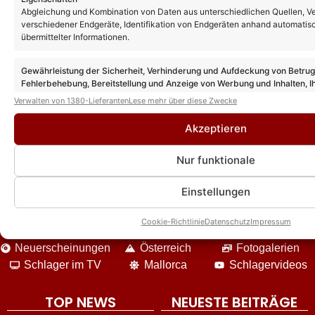
Abgleichung und Kombination von Daten aus unterschiedlichen Quellen, V
ZDF-Fernsehgarten Gäste heute: Diese
verschiedener Endgeräte, Identifikation von Endgeräten anhand automatis
Stars sind am 26.07.26 dabei
übermittelter Informationen.
Gewährleistung der Sicherheit, Verhinderung und Aufdeckung von Betru
Fehlerbehebung, Bereitstellung und Anzeige von Werbung und Inhalten, I
Entscheidungen zum Datenschutz speichern und übermitteln.
Verwalten von 1380-Lieferanten
Lese mehr über diese Zwecke
Akzeptieren
Nur funktionale
DIE VIELFALT UNSERES ANGEBOTES
Einstellungen
News
Event-Berichte
Unterhaltung
Cookie-Richtlinie
Datenschutz
Impressum
Interviews
Reisen
Star-Biografien
Neuerscheinungen
Österreich
Fotogalerien
Schlager im TV
Mallorca
Schlagervideos
TOP NEWS
NEUESTE BEITRÄGE