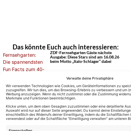
Das könnte Euch auch interessieren:
ZDF-Fernsehgarten Gäste nächste
Ausgabe: Diese Stars sind am 16.08.26
beim Motto „Italo-Schlager“ dabei
Verwalte deine Privatsphäre
ZDF-Fernsehgarten entfällt diese Woche:
Wir verwenden Technologien wie Cookies, um Geräteinformationen zu speic
Dieses Special zeigt man stattdessen
zuzugreifen. Wir tun dies, um das Browsing-Erlebnis zu verbessern und um (ni
Werbung anzuzeigen. Wenn du nicht zustimmst oder die Zustimmung widerruf
Merkmale und Funktionen beeinträchtigen.
Klicke unten, um dem oben Gesagten zuzustimmen oder eine detaillierte Aus
Auswahl wird nur auf dieser Seite angewendet. Du kannst deine Einstellunge
ZDF-Fernsehgarten Gäste heute: Diese
einschließlich des Widerrufs deiner Einwilligung, indem du die Schaltflächen 
Stars sind am 02.08.26 dabei
verwendest oder auf die Schaltfläche "Einwilligung verwalten" am unteren Bi
Eigenschaften