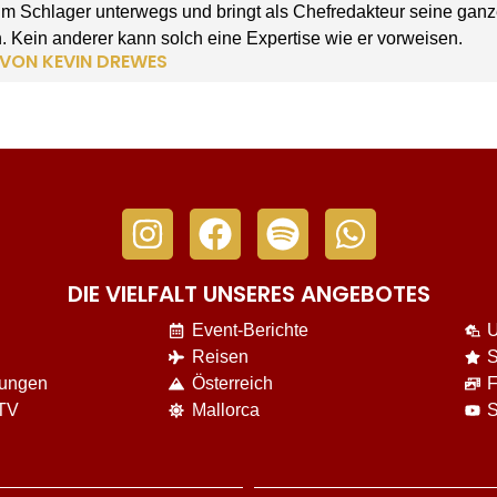
 im Schlager unterwegs und bringt als Chefredakteur seine gan
. Kein anderer kann solch eine Expertise wie er vorweisen.
 VON KEVIN DREWES
DIE VIELFALT UNSERES ANGEBOTES
Event-Berichte
U
Reisen
S
nungen
Österreich
F
 TV
Mallorca
S