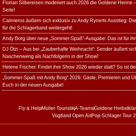
Florian Silbereisen moderiert auch 2026 die Goldene Henne –
Seite!
Calimeros äußern sich exklusiv zu Andy Rynerts Ausstieg: Die
für die Schlagerband weitergeht!
Andy Borg über neue „Sommer-Spaß“-Ausgabe: Das ist für ih
DJ Ötzi – Aus bei „Zauberhafte Weihnacht“: Sender äußert sich
Naschenweng als Nachfolgerin in der Show!
Helene Fischer: Findet ihre Show 2026 wieder statt? So ist de
„Sommer-Spaß mit Andy Borg“ 2026: Gäste, Premieren und Üb
Euch in der neuen Ausgabe!
Fly & Help
Müller-Touristik
A-Teams
Goldene Herbstklä
Vogtland Open Air
Pop-Schlager Tour 