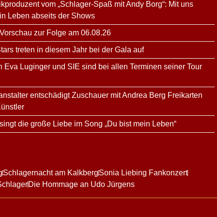
kproduzent vom „Schlager-Spaß mit Andy Borg“: Mit uns
ein Leben abseits der Shows
 Vorschau zur Folge am 06.08.26
rs treten in diesem Jahr bei der Gala auf
n Eva Luginger und SIE sind bei allen Terminen seiner Tour
ranstalter entschädigt Zuschauer mit Andrea Berg Freikarten
ünstler
ingt die große Liebe im Song „Du bist mein Leben“
g
Schlagernacht am Kalkberg
Sonia Liebing Fankonzert
Schlager
Die Hommage an Udo Jürgens