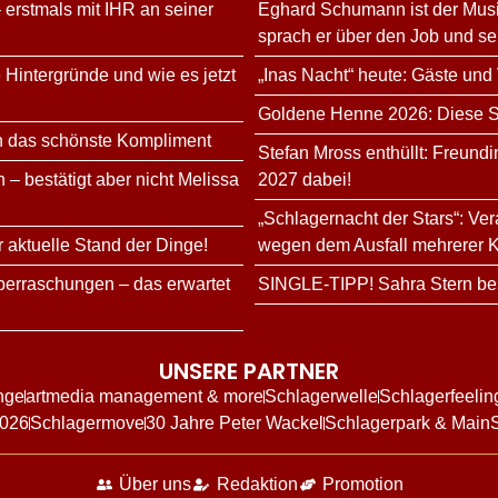
 erstmals mit IHR an seiner
Eghard Schumann ist der Musi
sprach er über den Job und s
 Hintergründe und wie es jetzt
„Inas Nacht“ heute: Gäste und
Goldene Henne 2026: Diese Sta
n das schönste Kompliment
Stefan Mross enthüllt: Freundi
 – bestätigt aber nicht Melissa
2027 dabei!
„Schlagernacht der Stars“: Ve
r aktuelle Stand der Dinge!
wegen dem Ausfall mehrerer K
erraschungen – das erwartet
SINGLE-TIPP! Sahra Stern bes
UNSERE PARTNER
nge
artmedia management & more
Schlagerwelle
Schlagerfeelin
2026
Schlagermove
30 Jahre Peter Wackel
Schlagerpark & Main
Über uns
Redaktion
Promotion