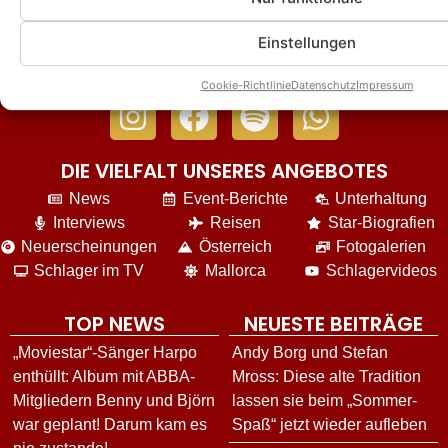
Einstellungen
Cookie-Richtlinie
Datenschutz
Impressum
DIE VIELFALT UNSERES ANGEBOTES
News
Event-Berichte
Unterhaltung
Interviews
Reisen
Star-Biografien
Neuerscheinungen
Österreich
Fotogalerien
Schlager im TV
Mallorca
Schlagervideos
TOP NEWS
NEUESTE BEITRÄGE
„Moviestar“-Sänger Harpo
Andy Borg und Stefan
enthüllt: Album mit ABBA-
Mross: Diese alte Tradition
Mitgliedern Benny und Björn
lassen sie beim „Sommer-
war geplant! Darum kam es
Spaß“ jetzt wieder aufleben