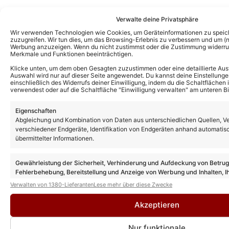
Verwalte deine Privatsphäre
Wir verwenden Technologien wie Cookies, um Geräteinformationen zu speic
zuzugreifen. Wir tun dies, um das Browsing-Erlebnis zu verbessern und um (ni
Werbung anzuzeigen. Wenn du nicht zustimmst oder die Zustimmung widerruf
Merkmale und Funktionen beeinträchtigen.
Klicke unten, um dem oben Gesagten zuzustimmen oder eine detaillierte Aus
Auswahl wird nur auf dieser Seite angewendet. Du kannst deine Einstellunge
einschließlich des Widerrufs deiner Einwilligung, indem du die Schaltflächen 
verwendest oder auf die Schaltfläche "Einwilligung verwalten" am unteren Bi
Eigenschaften
Abgleichung und Kombination von Daten aus unterschiedlichen Quellen, V
Das könnte Euch auch interessieren:
verschiedener Endgeräte, Identifikation von Endgeräten anhand automatis
übermittelter Informationen.
„Gefragt – Gejagt“ heute: Gäste und
Vorschau zur XXL-Ausgabe am 25.07.26
Gewährleistung der Sicherheit, Verhinderung und Aufdeckung von Betru
Fehlerbehebung, Bereitstellung und Anzeige von Werbung und Inhalten, I
Entscheidungen zum Datenschutz speichern und übermitteln.
Verwalten von 1380-Lieferanten
Lese mehr über diese Zwecke
„Gefragt – Gejagt“: Neue Folgen ab Mitte
Oktober vor „Wer weiß denn sowas?“
Akzeptieren
Nur funktionale