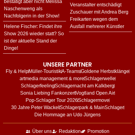
bestätigt aber nicht Melissa
Veranstalter entschädigt
Naschenweng als
Zuschauer mit Andrea Berg
Nachfolgerin in der Show!
Freikarten wegen dem
Helene Fischer: Findet ihre
Ausfall mehrerer Künstler
Show 2026 wieder statt? So
ist der aktuelle Stand der
Dinge!
UNSERE PARTNER
Fly & Help
Müller-Touristik
A-Teams
Goldene Herbstklänge
artmedia management & more
Schlagerwelle
Schlagerfeeling
Schlagernacht am Kalkberg
Sonia Liebing Fankonzert
Vogtland Open Air
Pop-Schlager Tour 2026
Schlagermove
30 Jahre Peter Wackel
Schlagerpark & MainSchlager
Die Hommage an Udo Jürgens
Über uns
Redaktion
Promotion