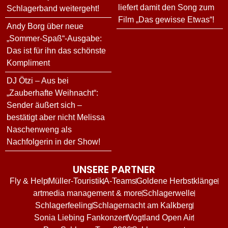
liefert damit den Song zum
Schlagerband weitergeht!
Film „Das gewisse Etwas“!
Andy Borg über neue
„Sommer-Spaß“-Ausgabe:
Das ist für ihn das schönste
Kompliment
DJ Ötzi – Aus bei
„Zauberhafte Weihnacht“:
Sender äußert sich –
bestätigt aber nicht Melissa
Naschenweng als
Nachfolgerin in der Show!
UNSERE PARTNER
Fly & Help
Müller-Touristik
A-Teams
Goldene Herbstklänge
artmedia management & more
Schlagerwelle
Schlagerfeeling
Schlagernacht am Kalkberg
Sonia Liebing Fankonzert
Vogtland Open Air