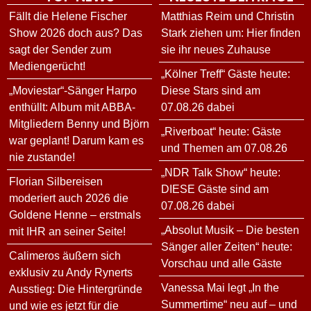
Fällt die Helene Fischer
Matthias Reim und Christin
Show 2026 doch aus? Das
Stark ziehen um: Hier finden
sagt der Sender zum
sie ihr neues Zuhause
Mediengerücht!
„Kölner Treff“ Gäste heute:
„Moviestar“-Sänger Harpo
Diese Stars sind am
enthüllt: Album mit ABBA-
07.08.26 dabei
Mitgliedern Benny und Björn
„Riverboat“ heute: Gäste
war geplant! Darum kam es
und Themen am 07.08.26
nie zustande!
„NDR Talk Show“ heute:
Florian Silbereisen
DIESE Gäste sind am
moderiert auch 2026 die
07.08.26 dabei
Goldene Henne – erstmals
„Absolut Musik – Die besten
mit IHR an seiner Seite!
Sänger aller Zeiten“ heute:
Calimeros äußern sich
Vorschau und alle Gäste
exklusiv zu Andy Rynerts
Vanessa Mai legt „In the
Ausstieg: Die Hintergründe
Summertime“ neu auf – und
und wie es jetzt für die