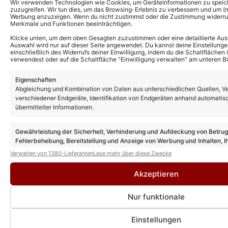
Wir verwenden Technologien wie Cookies, um Geräteinformationen zu speic
zuzugreifen. Wir tun dies, um das Browsing-Erlebnis zu verbessern und um (ni
Werbung anzuzeigen. Wenn du nicht zustimmst oder die Zustimmung widerruf
Merkmale und Funktionen beeinträchtigen.
Klicke unten, um dem oben Gesagten zuzustimmen oder eine detaillierte Aus
Auswahl wird nur auf dieser Seite angewendet. Du kannst deine Einstellunge
einschließlich des Widerrufs deiner Einwilligung, indem du die Schaltflächen 
verwendest oder auf die Schaltfläche "Einwilligung verwalten" am unteren Bi
Eigenschaften
Weitere News
Abgleichung und Kombination von Daten aus unterschiedlichen Quellen, V
verschiedener Endgeräte, Identifikation von Endgeräten anhand automatis
ESC 2027: SWR startet
übermittelter Informationen.
Bewerbungsverfahren – mit neuem Team
Gewährleistung der Sicherheit, Verhinderung und Aufdeckung von Betru
Fehlerbehebung, Bereitstellung und Anzeige von Werbung und Inhalten, I
Entscheidungen zum Datenschutz speichern und übermitteln.
ESC 2027: Austragungsort soll bereits
Verwalten von 1380-Lieferanten
Lese mehr über diese Zwecke
feststehen!
Akzeptieren
Nur funktionale
ESC 2026: Alle Platzierungen in der
Übersicht!
Einstellungen