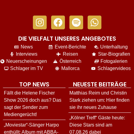
DIE VIELFALT UNSERES ANGEBOTES
News
Event-Berichte
Unterhaltung
Interviews
Reisen
Star-Biografien
Neuerscheinungen
Österreich
Fotogalerien
Schlager im TV
Mallorca
Schlagervideos
TOP NEWS
NEUESTE BEITRÄGE
Fällt die Helene Fischer
Matthias Reim und Christin
Show 2026 doch aus? Das
Stark ziehen um: Hier finden
sagt der Sender zum
sie ihr neues Zuhause
Mediengerücht!
„Kölner Treff“ Gäste heute:
„Moviestar“-Sänger Harpo
Diese Stars sind am
enthüllt: Album mit ABBA-
07.08.26 dabei