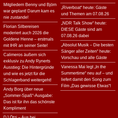
Mitgliedern Benny und Björn
„Riverboat“ heute: Gäste
war geplant! Darum kam es
und Themen am 07.08.26
nie zustande!
„NDR Talk Show“ heute:
Florian Silbereisen
DIESE Gäste sind am
moderiert auch 2026 die
07.08.26 dabei
Goldene Henne – erstmals
„Absolut Musik – Die besten
mit IHR an seiner Seite!
Sänger aller Zeiten“ heute:
Calimeros äußern sich
Vorschau und alle Gäste
exklusiv zu Andy Rynerts
Vanessa Mai legt „In the
Ausstieg: Die Hintergründe
Summertime“ neu auf – und
und wie es jetzt für die
liefert damit den Song zum
Schlagerband weitergeht!
Film „Das gewisse Etwas“!
Andy Borg über neue
„Sommer-Spaß“-Ausgabe:
Das ist für ihn das schönste
Kompliment
DJ Ötzi – Aus bei