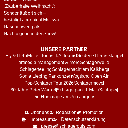
„Zauberhafte Weihnacht“:
Sender äußert sich –
bestätigt aber nicht Melissa
Naschenweng als
Nachfolgerin in der Show!
UNSERE PARTNER
Fly & Help
Müller-Touristik
A-Teams
Goldene Herbstklänge
artmedia management & more
Schlagerwelle
Schlagerfeeling
Schlagernacht am Kalkberg
Sonia Liebing Fankonzert
Vogtland Open Air
Pop-Schlager Tour 2026
Schlagermove
30 Jahre Peter Wackel
Schlagerpark & MainSchlager
Die Hommage an Udo Jürgens
Über uns
Redaktion
Promotion
Impressum
Datenschutzerklärung
presse@schlagerpuls.com