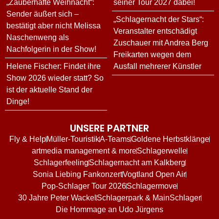
„Zauberhafte Weihnacht“:
seiner Tour 2027 dabei!
Sender äußert sich –
„Schlagernacht der Stars“:
bestätigt aber nicht Melissa
Veranstalter entschädigt
Naschenweng als
Zuschauer mit Andrea Berg
Nachfolgerin in der Show!
Freikarten wegen dem
Helene Fischer: Findet ihre
Ausfall mehrerer Künstler
Show 2026 wieder statt? So
ist der aktuelle Stand der
Dinge!
UNSERE PARTNER
Fly & Help
Müller-Touristik
A-Teams
Goldene Herbstklänge
artmedia management & more
Schlagerwelle
Schlagerfeeling
Schlagernacht am Kalkberg
Sonia Liebing Fankonzert
Vogtland Open Air
Pop-Schlager Tour 2026
Schlagermove
30 Jahre Peter Wackel
Schlagerpark & MainSchlager
Die Hommage an Udo Jürgens