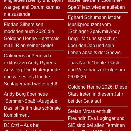
Mitgliedern Benny und Björn
lassen sie beim „Sommer-
war geplant! Darum kam es
Spaß“ jetzt wieder aufleben
nie zustande!
Eghard Schumann ist der
Florian Silbereisen
Musikproduzent vom
moderiert auch 2026 die
„Schlager-Spaß mit Andy
Goldene Henne – erstmals
Borg“: Mit uns sprach er
mit IHR an seiner Seite!
über den Job und sein
Leben abseits der Shows
Calimeros äußern sich
exklusiv zu Andy Rynerts
„Inas Nacht“ heute: Gäste
Ausstieg: Die Hintergründe
und Vorschau zur Folge am
und wie es jetzt für die
06.08.26
Schlagerband weitergeht!
Goldene Henne 2026: Diese
Andy Borg über neue
Stars treten in diesem Jahr
„Sommer-Spaß“-Ausgabe:
bei der Gala auf
Das ist für ihn das schönste
Stefan Mross enthüllt:
Kompliment
Freundin Eva Luginger und
DJ Ötzi – Aus bei
SIE sind bei allen Terminen