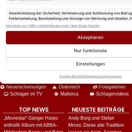
Das könnte Euch auch interessieren:
Gewährleistung der Sicherheit, Verhinderung und Aufdeckung von Betru
Fehlerbehebung, Bereitstellung und Anzeige von Werbung und Inhalten, I
Entscheidungen zum Datenschutz speichern und übermitteln.
Verwalten von 1380-Lieferanten
Lese mehr über diese Zwecke
Akzeptieren
Nur funktionale
DIE VIELFALT UNSERES ANGEBOTES
Einstellungen
News
Event-Berichte
Unterhaltung
Cookie-Richtlinie
Datenschutz
Impressum
Interviews
Reisen
Star-Biografien
Neuerscheinungen
Österreich
Fotogalerien
Schlager im TV
Mallorca
Schlagervideos
TOP NEWS
NEUESTE BEITRÄGE
„Moviestar“-Sänger Harpo
Andy Borg und Stefan
enthüllt: Album mit ABBA-
Mross: Diese alte Tradition