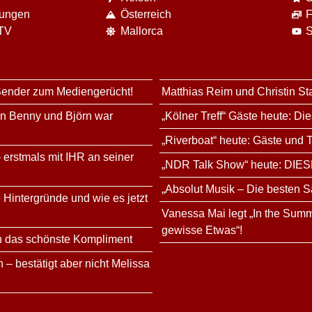
nungen
Österreich
F
 TV
Mallorca
S
 Sender zum Mediengerücht!
Matthias Reim und Christin St
rn Benny und Björn war
„Kölner Treff“ Gäste heute: Di
„Riverboat“ heute: Gäste und
 erstmals mit IHR an seiner
„NDR Talk Show“ heute: DIES
„Absolut Musik – Die besten S
 Hintergründe und wie es jetzt
Vanessa Mai legt „In the Summ
gewisse Etwas“!
n das schönste Kompliment
 – bestätigt aber nicht Melissa