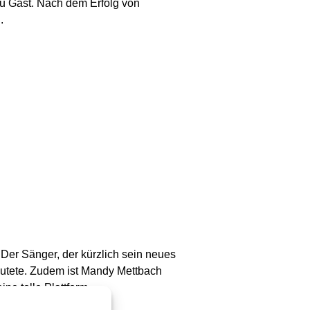
zu Gast. Nach dem Erfolg von
.
er Sänger, der kürzlich sein neues
 outete. Zudem ist Mandy Mettbach
ne tolle Plattform.