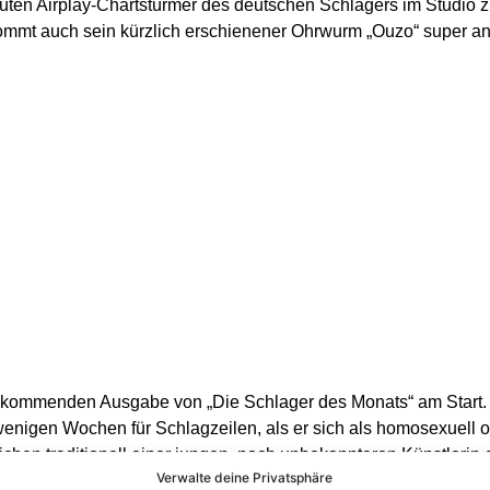
oluten Airplay-Chartstürmer des deutschen Schlagers im Studio 
ommt auch sein kürzlich erschienener Ohrwurm „Ouzo“ super an
 kommenden Ausgabe von „Die Schlager des Monats“ am Start. D
r wenigen Wochen für Schlagzeilen, als er sich als homosexuell
chen traditionell einer jungen, noch unbekannteren Künstlerin ei
Verwalte deine Privatsphäre