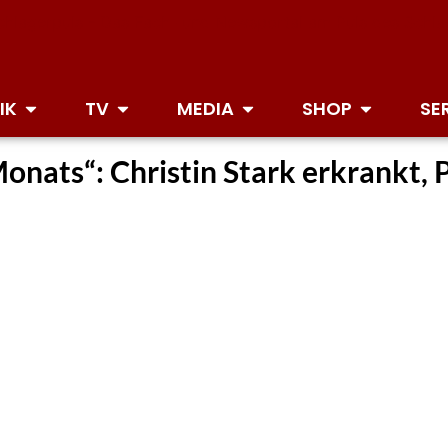
IK
TV
MEDIA
SHOP
SE
onats“: Christin Stark erkrankt, 