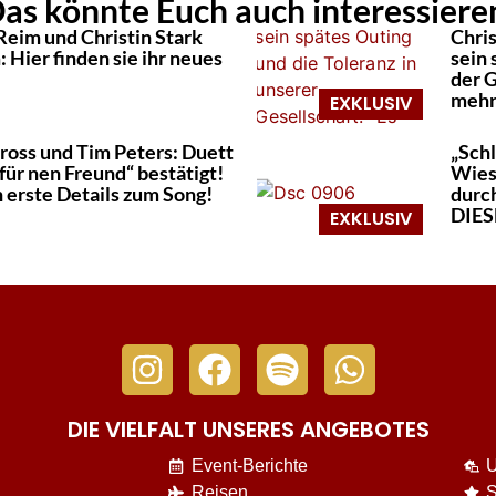
as könnte Euch auch interessiere
Reim und Christin Stark
Chris
 Hier finden sie ihr neues
sein 
der G
mehr
ross und Tim Peters: Duett
„Schl
 für nen Freund“ bestätigt!
Wies
 erste Details zum Song!
durc
DIESE
DIE VIELFALT UNSERES ANGEBOTES
Event-Berichte
U
Reisen
S