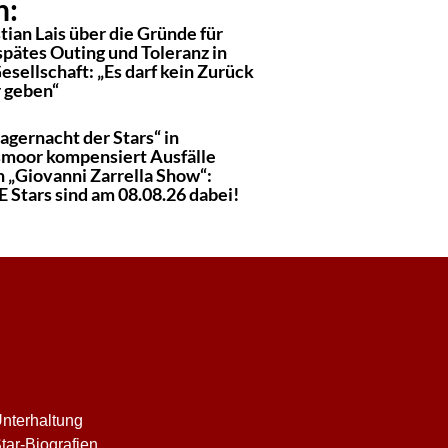
n:
tian Lais über die Gründe für
spätes Outing und Toleranz in
esellschaft: „Es darf kein Zurück
 geben“
agernacht der Stars“ in
moor kompensiert Ausfälle
h „Giovanni Zarrella Show“:
 Stars sind am 08.08.26 dabei!
nterhaltung
tar-Biografien