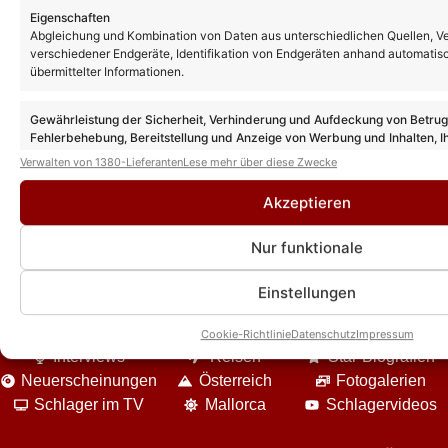
Eigenschaften
Abgleichung und Kombination von Daten aus unterschiedlichen Quellen, V
verschiedener Endgeräte, Identifikation von Endgeräten anhand automatis
„Die Landarztpraxis“ heute: Vorschau auf
übermittelter Informationen.
die Folge am 07.01.26
Gewährleistung der Sicherheit, Verhinderung und Aufdeckung von Betru
Fehlerbehebung, Bereitstellung und Anzeige von Werbung und Inhalten, I
Entscheidungen zum Datenschutz speichern und übermitteln.
Verwalten von 1380-Lieferanten
Lese mehr über diese Zwecke
Akzeptieren
Nur funktionale
Einstellungen
DIE VIELFALT UNSERES ANGEBOTES
News
Event-Berichte
Unterhaltung
Cookie-Richtlinie
Datenschutz
Impressum
Interviews
Reisen
Star-Biografien
Neuerscheinungen
Österreich
Fotogalerien
Schlager im TV
Mallorca
Schlagervideos