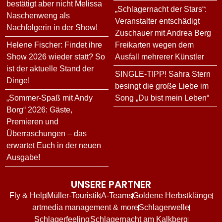
bestätigt aber nicht Melissa
„Schlagernacht der Stars“:
Naschenweng als
Veranstalter entschädigt
Nachfolgerin in der Show!
Zuschauer mit Andrea Berg
Helene Fischer: Findet ihre
Freikarten wegen dem
Show 2026 wieder statt? So
Ausfall mehrerer Künstler
ist der aktuelle Stand der
SINGLE-TIPP! Sahra Stern
Dinge!
besingt die große Liebe im
„Sommer-Spaß mit Andy
Song „Du bist mein Leben“
Borg“ 2026: Gäste,
Premieren und
Überraschungen – das
erwartet Euch in der neuen
Ausgabe!
UNSERE PARTNER
Fly & Help
Müller-Touristik
A-Teams
Goldene Herbstklänge
artmedia management & more
Schlagerwelle
Schlagerfeeling
Schlagernacht am Kalkberg