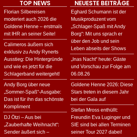
TOP NEWS
NEUESTE BEITRÄGE
Florian Silbereisen
Eghard Schumann ist der
moderiert auch 2026 die
Musikproduzent vom
Goldene Henne – erstmals
„Schlager-Spaß mit Andy
mit IHR an seiner Seite!
Borg“: Mit uns sprach er
über den Job und sein
Calimeros äußern sich
Leben abseits der Shows
exklusiv zu Andy Rynerts
Ausstieg: Die Hintergründe
„Inas Nacht“ heute: Gäste
und wie es jetzt für die
und Vorschau zur Folge am
Schlagerband weitergeht!
06.08.26
Andy Borg über neue
Goldene Henne 2026: Diese
„Sommer-Spaß“-Ausgabe:
Stars treten in diesem Jahr
Das ist für ihn das schönste
bei der Gala auf
Kompliment
Stefan Mross enthüllt:
DJ Ötzi – Aus bei
Freundin Eva Luginger und
„Zauberhafte Weihnacht“:
SIE sind bei allen Terminen
Sender äußert sich –
seiner Tour 2027 dabei!