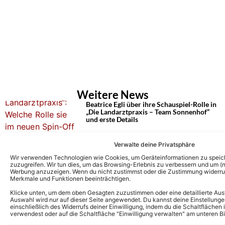
Weitere News
Beatrice Egli über ihre Schauspiel-Rolle in
„Die Landarztpraxis – Team Sonnenhof“
und erste Details
Verwalte deine Privatsphäre
„Die Landarztpraxis“: Florian Künstler
Wir verwenden Technologien wie Cookies, um Geräteinformationen zu speic
über Gastrolle – „Ich wollte immer
zuzugreifen. Wir tun dies, um das Browsing-Erlebnis zu verbessern und um (ni
Schauspieler werden“
Werbung anzuzeigen. Wenn du nicht zustimmst oder die Zustimmung widerruf
Merkmale und Funktionen beeinträchtigen.
Klicke unten, um dem oben Gesagten zuzustimmen oder eine detaillierte Aus
Auswahl wird nur auf dieser Seite angewendet. Du kannst deine Einstellunge
„Die Landarztpraxis“ heute: Vorschau auf
einschließlich des Widerrufs deiner Einwilligung, indem du die Schaltflächen 
die Folge am 16.01.26
verwendest oder auf die Schaltfläche "Einwilligung verwalten" am unteren Bi