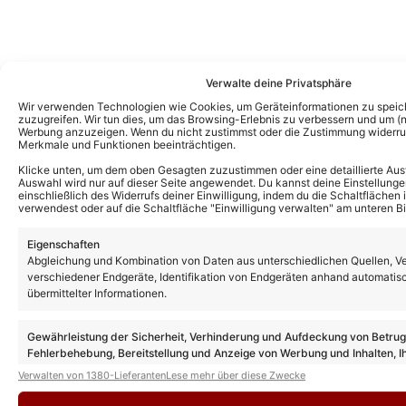
Verwalte deine Privatsphäre
Wir verwenden Technologien wie Cookies, um Geräteinformationen zu speic
zuzugreifen. Wir tun dies, um das Browsing-Erlebnis zu verbessern und um (ni
Werbung anzuzeigen. Wenn du nicht zustimmst oder die Zustimmung widerruf
Merkmale und Funktionen beeinträchtigen.
Klicke unten, um dem oben Gesagten zuzustimmen oder eine detaillierte Aus
Auswahl wird nur auf dieser Seite angewendet. Du kannst deine Einstellunge
einschließlich des Widerrufs deiner Einwilligung, indem du die Schaltflächen 
verwendest oder auf die Schaltfläche "Einwilligung verwalten" am unteren Bi
Eigenschaften
Abgleichung und Kombination von Daten aus unterschiedlichen Quellen, V
verschiedener Endgeräte, Identifikation von Endgeräten anhand automatis
übermittelter Informationen.
Das könnte Euch auch interessieren:
Dennis Wilms – Ich Träum Von Dir
(Offizielles Musikvideo)
Gewährleistung der Sicherheit, Verhinderung und Aufdeckung von Betru
Fehlerbehebung, Bereitstellung und Anzeige von Werbung und Inhalten, I
Entscheidungen zum Datenschutz speichern und übermitteln.
Verwalten von 1380-Lieferanten
Lese mehr über diese Zwecke