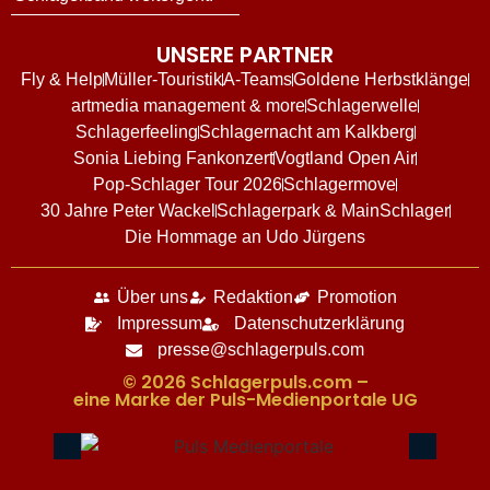
UNSERE PARTNER
Fly & Help
Müller-Touristik
A-Teams
Goldene Herbstklänge
artmedia management & more
Schlagerwelle
Schlagerfeeling
Schlagernacht am Kalkberg
Sonia Liebing Fankonzert
Vogtland Open Air
Pop-Schlager Tour 2026
Schlagermove
30 Jahre Peter Wackel
Schlagerpark & MainSchlager
Die Hommage an Udo Jürgens
Über uns
Redaktion
Promotion
Impressum
Datenschutzerklärung
presse@schlagerpuls.com
© 2026 Schlagerpuls.com –
eine Marke der Puls-Medienportale UG​