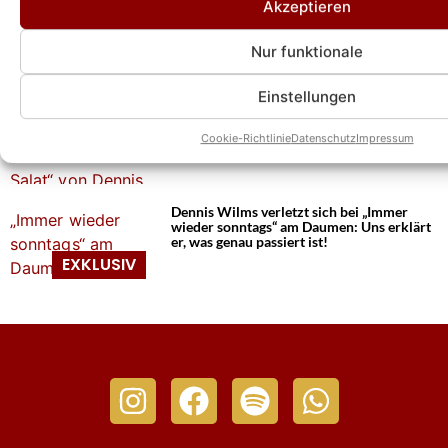
Akzeptieren
Dennis Wilms über neuen Song „Träum
von dir“ und wie die 80er seinen Sound
beeinflussen
Nur funktionale
Einstellungen
„Immer wieder sonntags: Das Rezept zum
„Tomaten-Gurken-Salat“ von Dennis
Cookie-Richtlinie
Datenschutz
Impressum
Wilms
Dennis Wilms verletzt sich bei „Immer
wieder sonntags“ am Daumen: Uns erklärt
er, was genau passiert ist!