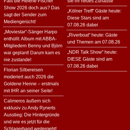
Fällt die Helene Fischer
sie ihr neues Zuhause
Show 2026 doch aus? Das
„Kölner Treff“ Gäste heute:
sagt der Sender zum
Diese Stars sind am
Mediengerücht!
07.08.26 dabei
„Moviestar“-Sänger Harpo
„Riverboat“ heute: Gäste
enthüllt: Album mit ABBA-
und Themen am 07.08.26
Mitgliedern Benny und Björn
„NDR Talk Show“ heute:
war geplant! Darum kam es
DIESE Gäste sind am
nie zustande!
07.08.26 dabei
Florian Silbereisen
moderiert auch 2026 die
Goldene Henne – erstmals
mit IHR an seiner Seite!
Calimeros äußern sich
exklusiv zu Andy Rynerts
Ausstieg: Die Hintergründe
und wie es jetzt für die
Schlagerband weitergeht!