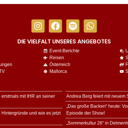
DIE VIELFALT UNSERES ANGEBOTES
Event-Berichte
U
Reisen
S
nungen
Österreich
F
 TV
Mallorca
S
 erstmals mit IHR an seiner
Andrea Berg feiert mit neuem
„Das große Backen“ heute: Vor
 Hintergründe und wie es jetzt
Episode der Show!
„Sommerkultur 26“ in Delmenh