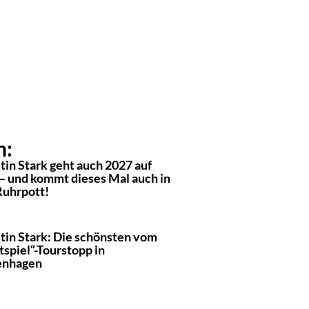
n:
tin Stark geht auch 2027 auf
 – und kommt dieses Mal auch in
Ruhrpott!
stin Stark: Die schönsten vom
tspiel“-Tourstopp in
enhagen