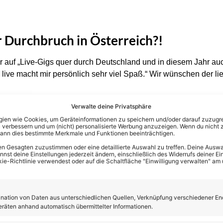
r Durchbruch in Österreich?!
r auf „Live-Gigs quer durch Deutschland und in diesem Jahr auc
ive macht mir persönlich sehr viel Spaß.“ Wir wünschen der lie
Verwalte deine Privatsphäre
en wie Cookies, um Geräteinformationen zu speichern und/oder darauf zuzugrei
 verbessern und um (nicht) personalisierte Werbung anzuzeigen. Wenn du nicht 
kann dies bestimmte Merkmale und Funktionen beeinträchtigen.
n Gesagten zuzustimmen oder eine detaillierte Auswahl zu treffen. Deine Auswah
st deine Einstellungen jederzeit ändern, einschließlich des Widerrufs deiner Ein
kie-Richtlinie verwendest oder auf die Schaltfläche "Einwilligung verwalten" am
ation von Daten aus unterschiedlichen Quellen, Verknüpfung verschiedener En
eräten anhand automatisch übermittelter Informationen.