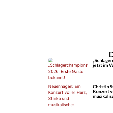
D
„Schlager
jetzt im V
Christin 
Konzert v
musikalis