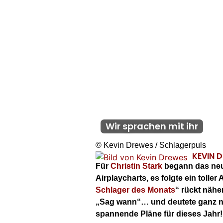
Wir sprachen mit ihr
© Kevin Drewes / Schlagerpuls
KEVIN 
Für
Christin Stark
begann das neue
Airplaycharts, es folgte ein toll
Schlager des Monats
“ rückt nähe
„Sag wann“… und deutete ganz ne
spannende Pläne für dieses Jahr!