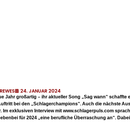
24. JANUAR 2024
DREWES
 Jahr großartig – ihr aktueller Song „Sag wann“ schaffte es
er Auftritt bei den „Schlagerchampions“. Auch die nächste A
r. Im exklusiven Interview mit www.schlagerpuls.com sprac
benbei für 2024 „eine berufliche Überraschung an“. Dabei