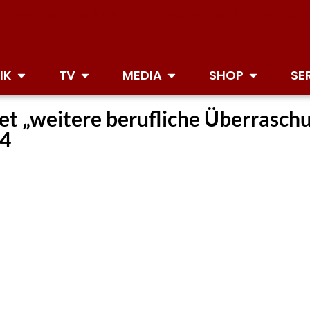
IK
TV
MEDIA
SHOP
SE
tet „weitere berufliche Überrasch
24