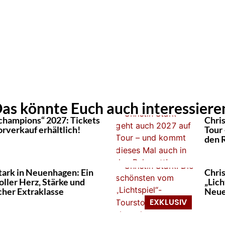
as könnte Euch auch interessiere
champions“ 2027: Tickets
Chris
orverkauf erhältlich!
Tour
den 
Stark in Neuenhagen: Ein
Chri
oller Herz, Stärke und
„Lich
cher Extraklasse
Neu