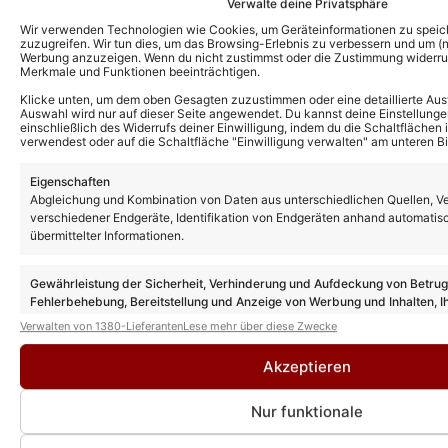
Verwalte deine Privatsphäre
Wir verwenden Technologien wie Cookies, um Geräteinformationen zu speic
zuzugreifen. Wir tun dies, um das Browsing-Erlebnis zu verbessern und um (ni
Werbung anzuzeigen. Wenn du nicht zustimmst oder die Zustimmung widerruf
Merkmale und Funktionen beeinträchtigen.
Klicke unten, um dem oben Gesagten zuzustimmen oder eine detaillierte Aus
Auswahl wird nur auf dieser Seite angewendet. Du kannst deine Einstellunge
einschließlich des Widerrufs deiner Einwilligung, indem du die Schaltflächen 
verwendest oder auf die Schaltfläche "Einwilligung verwalten" am unteren Bi
Eigenschaften
Abgleichung und Kombination von Daten aus unterschiedlichen Quellen, V
Das könnte Euch auch interessieren:
verschiedener Endgeräte, Identifikation von Endgeräten anhand automatis
Charlien spricht offen über Erfolgsdruck,
übermittelter Informationen.
ihre Karriere und was sie in der Branche
vermisst
Gewährleistung der Sicherheit, Verhinderung und Aufdeckung von Betru
Fehlerbehebung, Bereitstellung und Anzeige von Werbung und Inhalten, I
Entscheidungen zum Datenschutz speichern und übermitteln.
Verwalten von 1380-Lieferanten
Lese mehr über diese Zwecke
Charlien: Ihr neuer Song „Du willst es doch
auch!“ unterstreicht wieder einmal ihre
ganze Klasse
Akzeptieren
Nur funktionale
Charlien – Kapitel 1 (Offizielles
Musikvideo)