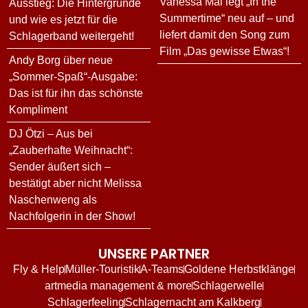
Vanessa Mai legt „In the
Ausstieg: Die Hintergründe
Summertime“ neu auf – und
und wie es jetzt für die
liefert damit den Song zum
Schlagerband weitergeht!
Film „Das gewisse Etwas“!
Andy Borg über neue
„Sommer-Spaß“-Ausgabe:
Das ist für ihn das schönste
Kompliment
DJ Ötzi – Aus bei
„Zauberhafte Weihnacht“:
Sender äußert sich –
bestätigt aber nicht Melissa
Naschenweng als
Nachfolgerin in der Show!
UNSERE PARTNER
Fly & Help
Müller-Touristik
A-Teams
Goldene Herbstklänge
artmedia management & more
Schlagerwelle
Schlagerfeeling
Schlagernacht am Kalkberg