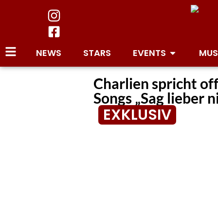
NEWS
STARS
EVENTS
MUS
Charlien spricht o
Songs „Sag lieber n
EXKLUSIV