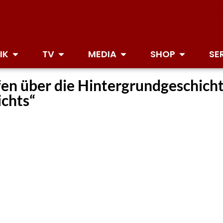
IK
TV
MEDIA
SHOP
SE
ffen über die Hintergrundgeschich
ichts“