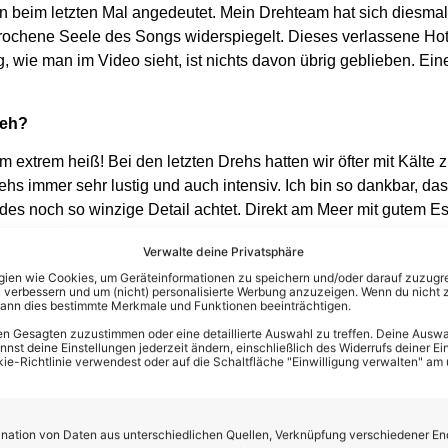
n beim letzten Mal angedeutet. Mein Drehteam hat sich diesma
ochene Seele des Songs widerspiegelt. Dieses verlassene Hotel
, wie man im Video sieht, ist nichts davon übrig geblieben. Ei
reh?
 extrem heiß! Bei den letzten Drehs hatten wir öfter mit Kälte
ehs immer sehr lustig und auch intensiv. Ich bin so dankbar, da
edes noch so winzige Detail achtet. Direkt am Meer mit gutem Es
Verwalte deine Privatsphäre
en wie Cookies, um Geräteinformationen zu speichern und/oder darauf zuzugrei
 verbessern und um (nicht) personalisierte Werbung anzuzeigen. Wenn du nicht 
kann dies bestimmte Merkmale und Funktionen beeinträchtigen.
uf Euer Handy… mit dem Schlagerpuls-Whatsapp-Kanal…
den ihr
n Gesagten zuzustimmen oder eine detaillierte Auswahl zu treffen. Deine Auswah
st deine Einstellungen jederzeit ändern, einschließlich des Widerrufs deiner Ein
kie-Richtlinie verwendest oder auf die Schaltfläche "Einwilligung verwalten" am
ation von Daten aus unterschiedlichen Quellen, Verknüpfung verschiedener En