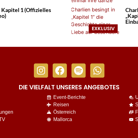
 Kapitel 1 (Offizielles
Char
eo)
„Kapi
Einb
DIE VIELFALT UNSERES ANGEBOTES
Event-Berichte
U
Reisen
S
nungen
Österreich
F
 TV
Mallorca
S