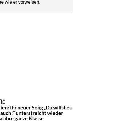
se wie er vorweisen.
n:
ien: Ihr neuer Song „Du willst es
 auch!“ unterstreicht wieder
l ihre ganze Klasse