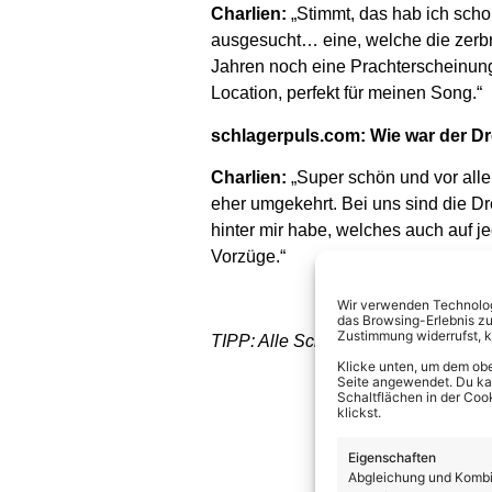
Charlien:
„Stimmt, das hab ich scho
ausgesucht… eine, welche die zerbr
Jahren noch eine Prachterscheinung
Location, perfekt für meinen Song.“
schlagerpuls.com: Wie war der D
Charlien:
„Super schön und vor allem
eher umgekehrt. Bei uns sind die Dr
hinter mir habe, welches auch auf j
Vorzüge.“
Wir verwenden Technologi
das Browsing-Erlebnis zu
Zustimmung widerrufst, 
TIPP: Alle Schlagernews direkt a
Klicke unten, um dem obe
Seite angewendet. Du kann
Schaltflächen in der Coo
klickst.
Eigenschaften
Abgleichung und Kombin