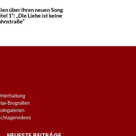
lien über ihren neuen Song
tel 1“: „Die Liebe ist keine
ahnstraße“
nterhaltung
tar-Biografien
otogalerien
chlagervideos
NEUESTE BEITRÄGE