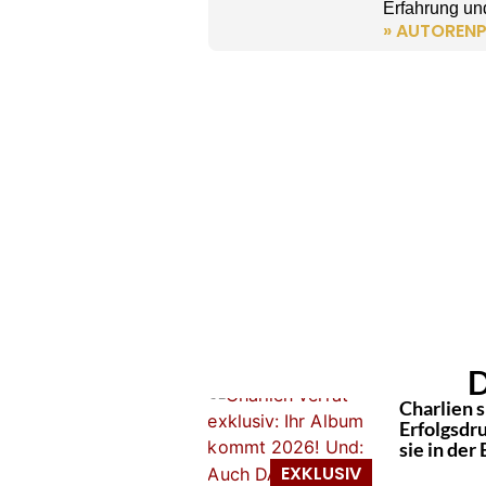
Erfahrung und
» AUTORENP
D
Charlien s
Erfolgsdru
sie in der