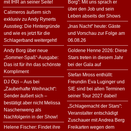
mit IHR an seiner Seite!
Borg“: Mit uns sprach er
über den Job und sein
Calimeros äußern sich
Leben abseits der Shows
exklusiv zu Andy Rynerts
Ausstieg: Die Hintergründe
„Inas Nacht“ heute: Gäste
und wie es jetzt für die
und Vorschau zur Folge am
Schlagerband weitergeht!
06.08.26
Andy Borg über neue
Goldene Henne 2026: Diese
„Sommer-Spaß“-Ausgabe:
Stars treten in diesem Jahr
Das ist für ihn das schönste
bei der Gala auf
Kompliment
Stefan Mross enthüllt:
DJ Ötzi – Aus bei
Freundin Eva Luginger und
„Zauberhafte Weihnacht“:
SIE sind bei allen Terminen
Sender äußert sich –
seiner Tour 2027 dabei!
bestätigt aber nicht Melissa
„Schlagernacht der Stars“:
Naschenweng als
Veranstalter entschädigt
Nachfolgerin in der Show!
Zuschauer mit Andrea Berg
Helene Fischer: Findet ihre
Freikarten wegen dem