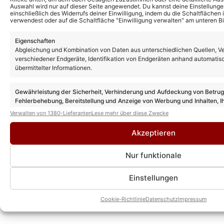
Auswahl wird nur auf dieser Seite angewendet. Du kannst deine Einstellunge
» AUTORENPROFIL & ALLE ARTIKEL VON
einschließlich des Widerrufs deiner Einwilligung, indem du die Schaltflächen 
KEVIN DREWES
verwendest oder auf die Schaltfläche "Einwilligung verwalten" am unteren Bi
Eigenschaften
Abgleichung und Kombination von Daten aus unterschiedlichen Quellen, V
verschiedener Endgeräte, Identifikation von Endgeräten anhand automatis
übermittelter Informationen.
Gewährleistung der Sicherheit, Verhinderung und Aufdeckung von Betru
Fehlerbehebung, Bereitstellung und Anzeige von Werbung und Inhalten, I
Entscheidungen zum Datenschutz speichern und übermitteln.
Verwalten von 1380-Lieferanten
Lese mehr über diese Zwecke
Akzeptieren
Nur funktionale
Einstellungen
Cookie-Richtlinie
Datenschutz
Impressum