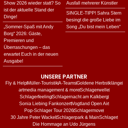
Show 2026 wieder statt? So
Ausfall mehrerer Künstler
ist der aktuelle Stand der
SINGLE-TIPP! Sahra Stern
Dinge!
besingt die große Liebe im
„Sommer-Spaß mit Andy
Song „Du bist mein Leben“
Borg“ 2026: Gäste,
Premieren und
Überraschungen – das
erwartet Euch in der neuen
Ausgabe!
UNSERE PARTNER
Fly & Help
Müller-Touristik
A-Teams
Goldene Herbstklänge
artmedia management & more
Schlagerwelle
Schlagerfeeling
Schlagernacht am Kalkberg
Sonia Liebing Fankonzert
Vogtland Open Air
Pop-Schlager Tour 2026
Schlagermove
30 Jahre Peter Wackel
Schlagerpark & MainSchlager
Die Hommage an Udo Jürgens