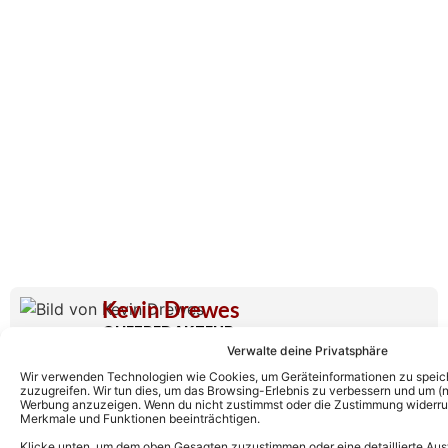
Kevin Drewes
CHEFREDAKTEUR
Kevin Drewes ist seit über 10 Jahren im
Verwalte deine Privatsphäre
Schlager unterwegs und bringt als
Wir verwenden Technologien wie Cookies, um Geräteinformationen zu speic
zuzugreifen. Wir tun dies, um das Browsing-Erlebnis zu verbessern und um (ni
Chefredakteur seine ganze Erfahrung und
Werbung anzuzeigen. Wenn du nicht zustimmst oder die Zustimmung widerruf
Merkmale und Funktionen beeinträchtigen.
Leidenschaft mit hinein. Kein anderer kann
solch eine Expertise wie er vorweisen.
Klicke unten, um dem oben Gesagten zuzustimmen oder eine detaillierte Aus