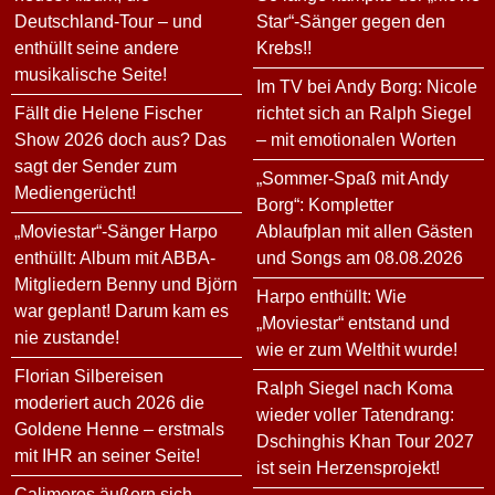
Deutschland-Tour – und
Star“-Sänger gegen den
enthüllt seine andere
Krebs!!
musikalische Seite!
Im TV bei Andy Borg: Nicole
Fällt die Helene Fischer
richtet sich an Ralph Siegel
Show 2026 doch aus? Das
– mit emotionalen Worten
sagt der Sender zum
„Sommer-Spaß mit Andy
Mediengerücht!
Borg“: Kompletter
„Moviestar“-Sänger Harpo
Ablaufplan mit allen Gästen
enthüllt: Album mit ABBA-
und Songs am 08.08.2026
Mitgliedern Benny und Björn
Harpo enthüllt: Wie
war geplant! Darum kam es
„Moviestar“ entstand und
nie zustande!
wie er zum Welthit wurde!
Florian Silbereisen
Ralph Siegel nach Koma
moderiert auch 2026 die
wieder voller Tatendrang:
Goldene Henne – erstmals
Dschinghis Khan Tour 2027
mit IHR an seiner Seite!
ist sein Herzensprojekt!
Calimeros äußern sich