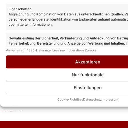
Eigenschaften
Abgleichung und Kombination von Daten aus unterschiedlichen Quellen, V
verschiedener Endgeräte, Identifikation von Endgeräten anhand automatis
übermittelter Informationen.
Gewährleistung der Sicherheit, Verhinderung und Aufdeckung von Betru
Fehlerbehebung, Bereitstellung und Anzeige von Werbung und Inhalten, I
Entscheidungen zum Datenschutz speichern und übermitteln.
Verwalten von 1380-Lieferanten
Lese mehr über diese Zwecke
Akzeptieren
Nur funktionale
Das könnte Euch auch interessieren:
Einstellungen
Caro Winter & Justin Flieger – Willst du
(Offizielles Musikvideo)
Cookie-Richtlinie
Datenschutz
Impressum