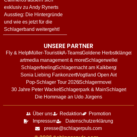
exklusiv zu Andy Rynerts
Ausstieg: Die Hintergründe
und wie es jetzt für die
Schlagerband weitergeht!
UNSERE PARTNER
Fly & Help
Müller-Touristik
A-Teams
Goldene Herbstklänge
artmedia management & more
Schlagerwelle
Schlagerfeeling
Schlagernacht am Kalkberg
Sonia Liebing Fankonzert
Vogtland Open Air
Pop-Schlager Tour 2026
Schlagermove
30 Jahre Peter Wackel
Schlagerpark & MainSchlager
Die Hommage an Udo Jürgens
Über uns
Redaktion
Promotion
Impressum
Datenschutzerklärung
presse@schlagerpuls.com