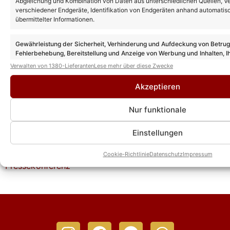
Abgleichung und Kombination von Daten aus unterschiedlichen Quellen, V
Worte!
verschiedener Endgeräte, Identifikation von Endgeräten anhand automatis
übermittelter Informationen.
Bernhard Brink verrät neue Details zur
Abschiedstour: Fans dürfen sich auf
Gewährleistung der Sicherheit, Verhinderung und Aufdeckung von Betru
Überraschungen freuen
Fehlerbehebung, Bereitstellung und Anzeige von Werbung und Inhalten, I
Entscheidungen zum Datenschutz speichern und übermitteln.
Verwalten von 1380-Lieferanten
Lese mehr über diese Zwecke
Bernhard Brink erinnert an Gerhard
Akzeptieren
Kämpfe: „Dieser Mann für mein Leben
ganz, ganz wichtig“
Nur funktionale
Einstellungen
Bernhard Brink: Die schönsten Fotos der
Pressekonferenz zur Abschiedstour
Cookie-Richtlinie
Datenschutz
Impressum