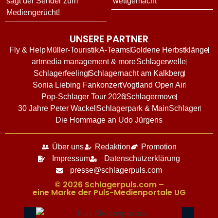
sagt der Sender zum
wettgemacht“
Mediengerücht!
UNSERE PARTNER
Fly & Help
Müller-Touristik
A-Teams
Goldene Herbstklänge
artmedia management & more
Schlagerwelle
Schlagerfeeling
Schlagernacht am Kalkberg
Sonia Liebing Fankonzert
Vogtland Open Air
Pop-Schlager Tour 2026
Schlagermove
30 Jahre Peter Wackel
Schlagerpark & MainSchlager
Die Hommage an Udo Jürgens
Über uns
Redaktion
Promotion
Impressum
Datenschutzerklärung
presse@schlagerpuls.com
© 2026 Schlagerpuls.com –
eine Marke der Puls-Medienportale UG​