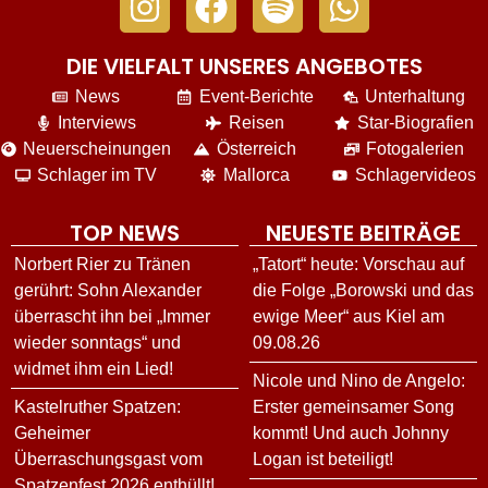
DIE VIELFALT UNSERES ANGEBOTES
News
Event-Berichte
Unterhaltung
Interviews
Reisen
Star-Biografien
Neuerscheinungen
Österreich
Fotogalerien
Schlager im TV
Mallorca
Schlagervideos
TOP NEWS
NEUESTE BEITRÄGE
Norbert Rier zu Tränen
„Tatort“ heute: Vorschau auf
gerührt: Sohn Alexander
die Folge „Borowski und das
überrascht ihn bei „Immer
ewige Meer“ aus Kiel am
wieder sonntags“ und
09.08.26
widmet ihm ein Lied!
Nicole und Nino de Angelo:
Kastelruther Spatzen:
Erster gemeinsamer Song
Geheimer
kommt! Und auch Johnny
Überraschungsgast vom
Logan ist beteiligt!
Spatzenfest 2026 enthüllt!