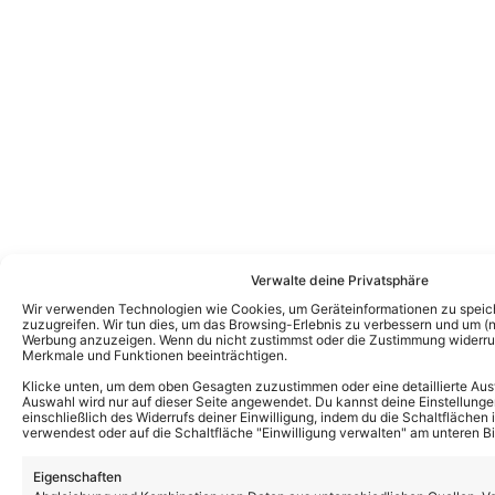
Verwalte deine Privatsphäre
Wir verwenden Technologien wie Cookies, um Geräteinformationen zu speic
zuzugreifen. Wir tun dies, um das Browsing-Erlebnis zu verbessern und um (ni
Werbung anzuzeigen. Wenn du nicht zustimmst oder die Zustimmung widerruf
Merkmale und Funktionen beeinträchtigen.
Klicke unten, um dem oben Gesagten zuzustimmen oder eine detaillierte Aus
Auswahl wird nur auf dieser Seite angewendet. Du kannst deine Einstellunge
einschließlich des Widerrufs deiner Einwilligung, indem du die Schaltflächen 
Das könnte Euch auch interessieren:
verwendest oder auf die Schaltfläche "Einwilligung verwalten" am unteren Bi
Romy Kirsch: Bernhard Brink verrät,
warum sie sein Supportact bei der
Eigenschaften
Abschiedstour ist – und findet herzliche