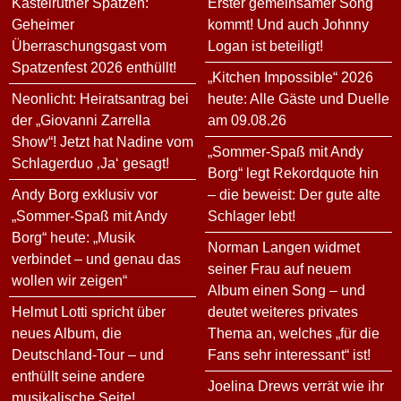
Kastelruther Spatzen:
Erster gemeinsamer Song
Geheimer
kommt! Und auch Johnny
Überraschungsgast vom
Logan ist beteiligt!
Spatzenfest 2026 enthüllt!
„Kitchen Impossible“ 2026
Neonlicht: Heiratsantrag bei
heute: Alle Gäste und Duelle
der „Giovanni Zarrella
am 09.08.26
Show“! Jetzt hat Nadine vom
„Sommer-Spaß mit Andy
Schlagerduo ‚Ja‘ gesagt!
Borg“ legt Rekordquote hin
Andy Borg exklusiv vor
– die beweist: Der gute alte
„Sommer-Spaß mit Andy
Schlager lebt!
Borg“ heute: „Musik
Norman Langen widmet
verbindet – und genau das
seiner Frau auf neuem
wollen wir zeigen“
Album einen Song – und
Helmut Lotti spricht über
deutet weiteres privates
neues Album, die
Thema an, welches „für die
Deutschland-Tour – und
Fans sehr interessant“ ist!
enthüllt seine andere
Joelina Drews verrät wie ihr
musikalische Seite!