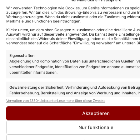
Das könnte Euch auch interessieren:
Wir verwenden Technologien wie Cookies, um Geräteinformationen zu speic
zuzugreifen. Wir tun dies, um das Browsing-Erlebnis zu verbessern und um (ni
Joel Mattli und Malika Dzumaev: Mit
Werbung anzuzeigen. Wenn du nicht zustimmst oder die Zustimmung widerruf
diesen Fotos heizen sie die Liebesgerüchte
Merkmale und Funktionen beeinträchtigen.
erneut an!
Klicke unten, um dem oben Gesagten zuzustimmen oder eine detaillierte Aus
Auswahl wird nur auf dieser Seite angewendet. Du kannst deine Einstellunge
einschließlich des Widerrufs deiner Einwilligung, indem du die Schaltflächen 
verwendest oder auf die Schaltfläche "Einwilligung verwalten" am unteren Bi
Ben Zucker zeigt sich nach Tod von Bonnie
Tyler emotional: „Ich denk an sie“
Eigenschaften
Abgleichung und Kombination von Daten aus unterschiedlichen Quellen, V
verschiedener Endgeräte, Identifikation von Endgeräten anhand automatis
übermittelter Informationen.
„Let’s Dance“: Große Veränderung in 2028
– das ändert sich hinter den Kulissen!
Gewährleistung der Sicherheit, Verhinderung und Aufdeckung von Betru
Fehlerbehebung, Bereitstellung und Anzeige von Werbung und Inhalten, I
Entscheidungen zum Datenschutz speichern und übermitteln.
Verwalten von 1380-Lieferanten
Lese mehr über diese Zwecke
„Let’s Dance“ Tour 2026: Auch No Angels-
Mitglied Nadja Benaissa nun bestätigt!
Akzeptieren
Nur funktionale