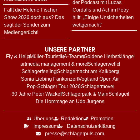
der Podcast mit Lucas
Fällt die Helene Fischer
Cordalis und Achim Petry
Show 2026 doch aus? Das
hilft: „Einige Unsicherheiten
sagt der Sender zum
wettgemacht“
Mediengerücht!
UNSERE PARTNER
Fly & Help
Müller-Touristik
A-Teams
Goldene Herbstklänge
artmedia management & more
Schlagerwelle
Schlagerfeeling
Schlagernacht am Kalkberg
Sonia Liebing Fankonzert
Vogtland Open Air
Pop-Schlager Tour 2026
Schlagermove
30 Jahre Peter Wackel
Schlagerpark & MainSchlager
Die Hommage an Udo Jürgens
Über uns
Redaktion
Promotion
Impressum
Datenschutzerklärung
presse@schlagerpuls.com