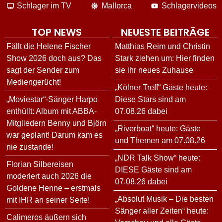
Schlager im TV
Mallorca
Schlagervideos
TOP NEWS
NEUESTE BEITRÄGE
Fällt die Helene Fischer
Matthias Reim und Christin
Show 2026 doch aus? Das
Stark ziehen um: Hier finden
sagt der Sender zum
sie ihr neues Zuhause
Mediengerücht!
„Kölner Treff“ Gäste heute:
„Moviestar“-Sänger Harpo
Diese Stars sind am
enthüllt: Album mit ABBA-
07.08.26 dabei
Mitgliedern Benny und Björn
„Riverboat“ heute: Gäste
war geplant! Darum kam es
und Themen am 07.08.26
nie zustande!
„NDR Talk Show“ heute:
Florian Silbereisen
DIESE Gäste sind am
moderiert auch 2026 die
07.08.26 dabei
Goldene Henne – erstmals
„Absolut Musik – Die besten
mit IHR an seiner Seite!
Sänger aller Zeiten“ heute:
Calimeros äußern sich