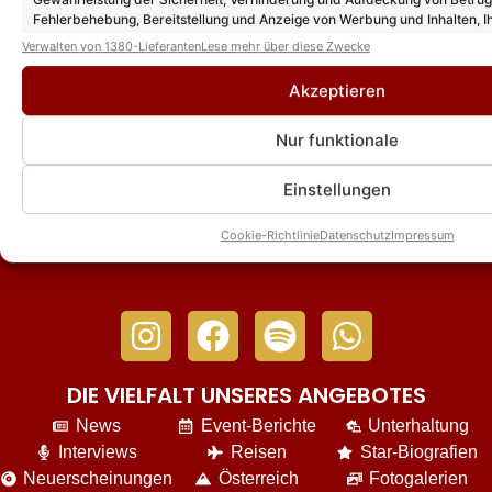
Beatrice Egli feiert Jubiläum: Vinyl ihres
Fehlerbehebung, Bereitstellung und Anzeige von Werbung und Inhalten, I
Erfolgsalbums „Kick im Augenblick“
Entscheidungen zum Datenschutz speichern und übermitteln.
Verwalten von 1380-Lieferanten
Lese mehr über diese Zwecke
kommt
Akzeptieren
„Schlagernacht der Stars“ in Wiesmoor
Nur funktionale
kompensiert Ausfälle durch „Giovanni
Zarrella Show“: DIESE Stars sind am
08.08.26 dabei!
Einstellungen
Cookie-Richtlinie
Datenschutz
Impressum
DIE VIELFALT UNSERES ANGEBOTES
News
Event-Berichte
Unterhaltung
Interviews
Reisen
Star-Biografien
Neuerscheinungen
Österreich
Fotogalerien