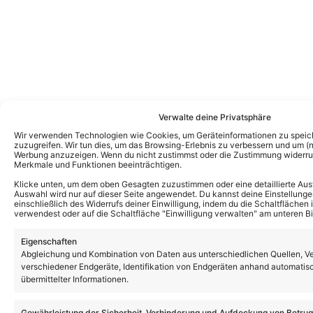
Verwalte deine Privatsphäre
Wir verwenden Technologien wie Cookies, um Geräteinformationen zu speic
zuzugreifen. Wir tun dies, um das Browsing-Erlebnis zu verbessern und um (ni
Werbung anzuzeigen. Wenn du nicht zustimmst oder die Zustimmung widerruf
Merkmale und Funktionen beeinträchtigen.
Das könnte Euch auch interessieren:
„Die große Maus-Show“: Nächste Ausgabe
Klicke unten, um dem oben Gesagten zuzustimmen oder eine detaillierte Aus
im September – mit Beatrice Egli als Gast!
Auswahl wird nur auf dieser Seite angewendet. Du kannst deine Einstellunge
einschließlich des Widerrufs deiner Einwilligung, indem du die Schaltflächen 
verwendest oder auf die Schaltfläche "Einwilligung verwalten" am unteren Bi
Eigenschaften
„Schlagernacht der Stars“ in Wiesmoor:
Abgleichung und Kombination von Daten aus unterschiedlichen Quellen, V
Ablaufplan am 08.08.26 – wer tritt wann
verschiedener Endgeräte, Identifikation von Endgeräten anhand automatis
auf?
übermittelter Informationen.
Gewährleistung der Sicherheit, Verhinderung und Aufdeckung von Betru