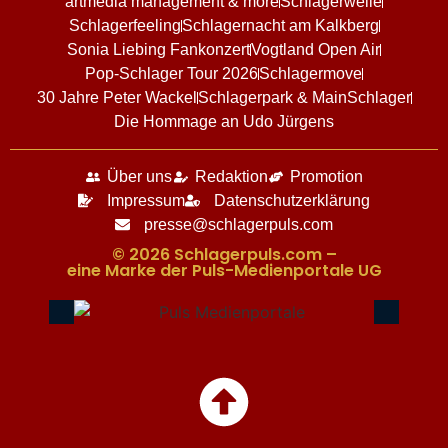
artmedia management & more
Schlagerwelle
Schlagerfeeling
Schlagernacht am Kalkberg
Sonia Liebing Fankonzert
Vogtland Open Air
Pop-Schlager Tour 2026
Schlagermove
30 Jahre Peter Wackel
Schlagerpark & MainSchlager
Die Hommage an Udo Jürgens
Über uns
Redaktion
Promotion
Impressum
Datenschutzerklärung
presse@schlagerpuls.com
© 2026 Schlagerpuls.com –
eine Marke der Puls-Medienportale UG​