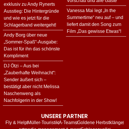
Vorschau und alle Gäste
exklusiv zu Andy Rynerts
Vanessa Mai legt „In the
Ausstieg: Die Hintergründe
Summertime“ neu auf – und
und wie es jetzt für die
liefert damit den Song zum
Schlagerband weitergeht!
Film „Das gewisse Etwas“!
Andy Borg über neue
„Sommer-Spaß“-Ausgabe:
Das ist für ihn das schönste
Kompliment
DJ Ötzi – Aus bei
„Zauberhafte Weihnacht“:
Sender äußert sich –
bestätigt aber nicht Melissa
Naschenweng als
Nachfolgerin in der Show!
UNSERE PARTNER
Fly & Help
Müller-Touristik
A-Teams
Goldene Herbstklänge