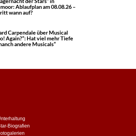
agernacht der Stars“ in
moor: Ablaufplan am 08.08.26 –
ritt wann auf?
rd Carpendale über Musical
o! Again?“: Hat viel mehr Tiefe
 manch andere Musicals“
nterhaltung
tar-Biografien
otogalerien