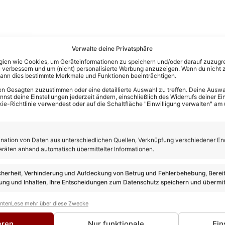
Verwalte deine Privatsphäre
en wie Cookies, um Geräteinformationen zu speichern und/oder darauf zuzugrei
 verbessern und um (nicht) personalisierte Werbung anzuzeigen. Wenn du nicht 
kann dies bestimmte Merkmale und Funktionen beeinträchtigen.
n Gesagten zuzustimmen oder eine detaillierte Auswahl zu treffen. Deine Auswah
st deine Einstellungen jederzeit ändern, einschließlich des Widerrufs deiner Ein
kie-Richtlinie verwendest oder auf die Schaltfläche "Einwilligung verwalten" am
ation von Daten aus unterschiedlichen Quellen, Verknüpfung verschiedener En
eräten anhand automatisch übermittelter Informationen.
cherheit, Verhinderung und Aufdeckung von Betrug und Fehlerbehebung, Bereit
ng und Inhalten, Ihre Entscheidungen zum Datenschutz speichern und übermit
anten
Lese mehr über diese Zwecke
eren
Nur funktionale
Ein