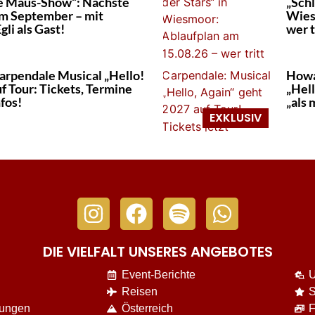
e Maus-Show“: Nächste
„Schl
m September – mit
Wies
gli als Gast!
wer t
rpendale Musical „Hello!
Howa
f Tour: Tickets, Termine
„Hell
nfos!
„als
DIE VIELFALT UNSERES ANGEBOTES
Event-Berichte
U
Reisen
S
nungen
Österreich
F