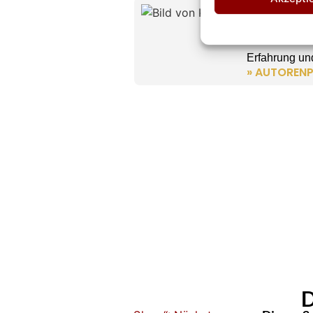
Kevin D
CHEFREDAK
Kevin Drewes
Erfahrung und
» AUTORENP
D