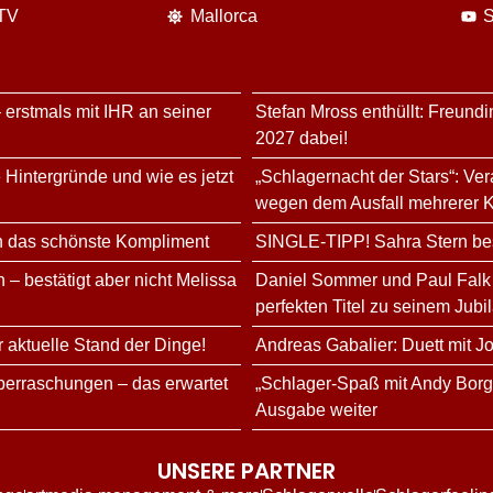
 TV
Mallorca
S
 erstmals mit IHR an seiner
Stefan Mross enthüllt: Freundi
2027 dabei!
 Hintergründe und wie es jetzt
„Schlagernacht der Stars“: Ve
wegen dem Ausfall mehrerer K
n das schönste Kompliment
SINGLE-TIPP! Sahra Stern bes
 – bestätigt aber nicht Melissa
Daniel Sommer und Paul Falk 
perfekten Titel zu seinem Jubi
r aktuelle Stand der Dinge!
Andreas Gabalier: Duett mit Jo
erraschungen – das erwartet
„Schlager-Spaß mit Andy Bor
Ausgabe weiter
UNSERE PARTNER