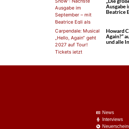
„Die groß
Ausgabe i
Beatrice E
Howard Ca
Again?“ au
und alle I
News
Interviews
Neuerschei