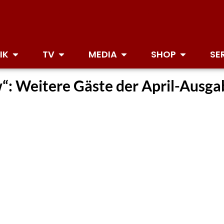
IK
TV
MEDIA
SHOP
SE
w“: Weitere Gäste der April-Ausg