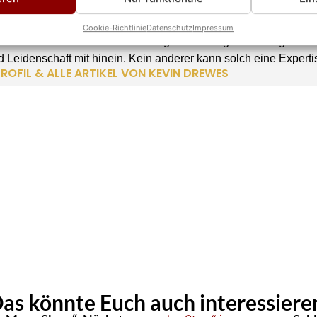
rewes
TEUR
Cookie-Richtlinie
Datenschutz
Impressum
 ist seit über 10 Jahren im Schlager unterwegs und bringt als 
 Leidenschaft mit hinein. Kein anderer kann solch eine Experti
ROFIL & ALLE ARTIKEL VON KEVIN DREWES
as könnte Euch auch interessiere