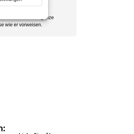
Chefredakteur seine ganze
se wie er vorweisen.
n: