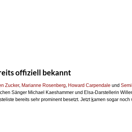
its offiziell bekannt
en Zucker
,
Marianne Rosenberg
,
Howard Carpendale
und
Semi
schen Sänger Michael Kaeshammer und Elsa-Darstellerin Wille
teliste bereits sehr prominent besetzt. Jetzt
k
amen sogar noch 