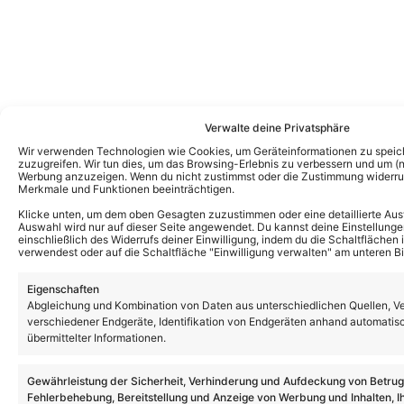
Verwalte deine Privatsphäre
Wir verwenden Technologien wie Cookies, um Geräteinformationen zu speic
zuzugreifen. Wir tun dies, um das Browsing-Erlebnis zu verbessern und um (ni
Werbung anzuzeigen. Wenn du nicht zustimmst oder die Zustimmung widerruf
Merkmale und Funktionen beeinträchtigen.
Klicke unten, um dem oben Gesagten zuzustimmen oder eine detaillierte Aus
Auswahl wird nur auf dieser Seite angewendet. Du kannst deine Einstellunge
einschließlich des Widerrufs deiner Einwilligung, indem du die Schaltflächen 
verwendest oder auf die Schaltfläche "Einwilligung verwalten" am unteren Bi
Eigenschaften
Abgleichung und Kombination von Daten aus unterschiedlichen Quellen, V
verschiedener Endgeräte, Identifikation von Endgeräten anhand automatis
übermittelter Informationen.
Das könnte Euch auch interessieren:
Gewährleistung der Sicherheit, Verhinderung und Aufdeckung von Betru
„Die große Maus-Show“: Nächste Ausgabe
Fehlerbehebung, Bereitstellung und Anzeige von Werbung und Inhalten, I
im September – mit Beatrice Egli als Gast!