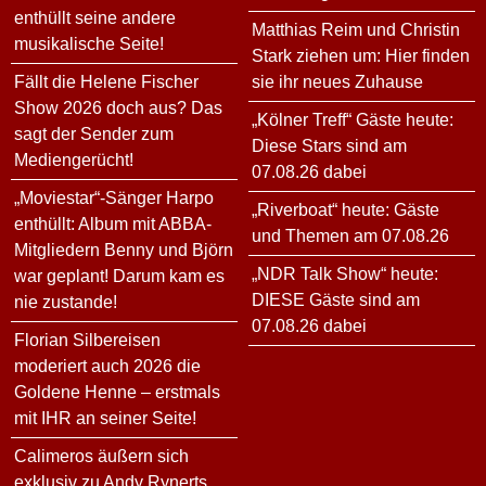
enthüllt seine andere
Matthias Reim und Christin
musikalische Seite!
Stark ziehen um: Hier finden
Fällt die Helene Fischer
sie ihr neues Zuhause
Show 2026 doch aus? Das
„Kölner Treff“ Gäste heute:
sagt der Sender zum
Diese Stars sind am
Mediengerücht!
07.08.26 dabei
„Moviestar“-Sänger Harpo
„Riverboat“ heute: Gäste
enthüllt: Album mit ABBA-
und Themen am 07.08.26
Mitgliedern Benny und Björn
„NDR Talk Show“ heute:
war geplant! Darum kam es
DIESE Gäste sind am
nie zustande!
07.08.26 dabei
Florian Silbereisen
moderiert auch 2026 die
Goldene Henne – erstmals
mit IHR an seiner Seite!
Calimeros äußern sich
exklusiv zu Andy Rynerts