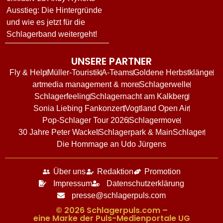
Ausstieg: Die Hintergründe
und wie es jetzt für die
Schlagerband weitergeht!
UNSERE PARTNER
Fly & Help
Müller-Touristik
A-Teams
Goldene Herbstklänge
artmedia management & more
Schlagerwelle
Schlagerfeeling
Schlagernacht am Kalkberg
Sonia Liebing Fankonzert
Vogtland Open Air
Pop-Schlager Tour 2026
Schlagermove
30 Jahre Peter Wackel
Schlagerpark & MainSchlager
Die Hommage an Udo Jürgens
Über uns
Redaktion
Promotion
Impressum
Datenschutzerklärung
presse@schlagerpuls.com
© 2026 Schlagerpuls.com –
eine Marke der Puls-Medienportale UG​