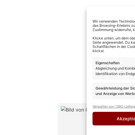
Wir verwenden Technologi
das Browsing-Erlebnis zu
Zustimmung widerrufst, 
Klicke unten, um dem obe
Seite angewendet. Du kann
Schaltflächen in der Coo
klickst.
Eigenschaften
Abgleichung und Kombin
Identifikation von Endg
Gewährleistung der Si
und Anzeige von Werbu
Verwalten von 1380-Liefer
Kevin D
CHEFREDAK
Akzepti
Kevin Drewes
Erfahrung und