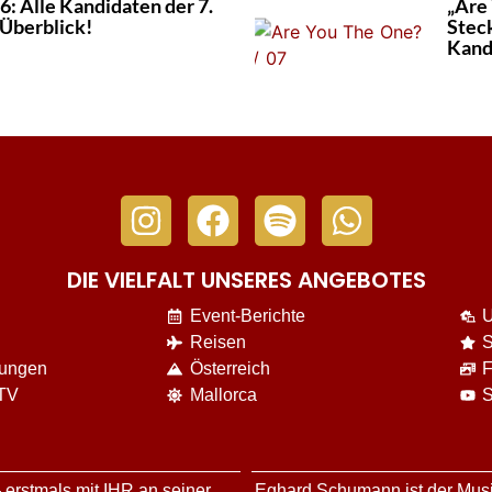
: Alle Kandidaten der 7.
„Are
 Überblick!
Steck
Kand
DIE VIELFALT UNSERES ANGEBOTES
Event-Berichte
U
Reisen
S
nungen
Österreich
F
 TV
Mallorca
S
 erstmals mit IHR an seiner
Eghard Schumann ist der Musi