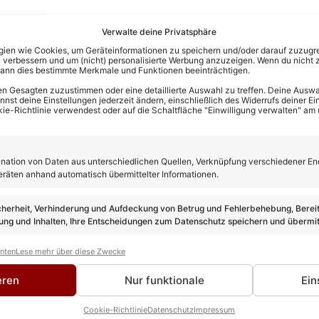
Verwalte deine Privatsphäre
en wie Cookies, um Geräteinformationen zu speichern und/oder darauf zuzugrei
 verbessern und um (nicht) personalisierte Werbung anzuzeigen. Wenn du nicht 
kann dies bestimmte Merkmale und Funktionen beeinträchtigen.
n Gesagten zuzustimmen oder eine detaillierte Auswahl zu treffen. Deine Auswah
st deine Einstellungen jederzeit ändern, einschließlich des Widerrufs deiner Ein
kie-Richtlinie verwendest oder auf die Schaltfläche "Einwilligung verwalten" am
ation von Daten aus unterschiedlichen Quellen, Verknüpfung verschiedener En
eräten anhand automatisch übermittelter Informationen.
cherheit, Verhinderung und Aufdeckung von Betrug und Fehlerbehebung, Bereit
ng und Inhalten, Ihre Entscheidungen zum Datenschutz speichern und übermit
anten
Lese mehr über diese Zwecke
rewes
TEUR
eren
Nur funktionale
Ein
 ist seit über 10 Jahren im Schlager unterwegs und bringt als 
 Leidenschaft mit hinein. Kein anderer kann solch eine Experti
Cookie-Richtlinie
Datenschutz
Impressum