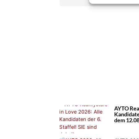
» AUTORENP
AYTO Real
Kandidaten
dem 12.08