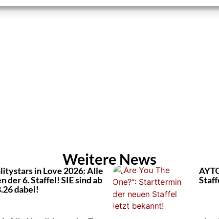
ROFIL & ALLE ARTIKEL VON KEVIN DREWES
Weitere News
itystars in Love 2026: Alle
AYTO
 der 6. Staffel! SIE sind ab
Staff
.26 dabei!