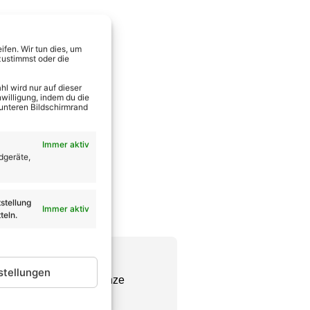
fen. Wir tun dies, um
zustimmst oder die
l wird nur auf dieser
willigung, indem du die
 unteren Bildschirmrand
Immer aktiv
dgeräte,
stellung
Immer aktiv
teln.
stellungen
Chefredakteur seine ganze
se wie er vorweisen.