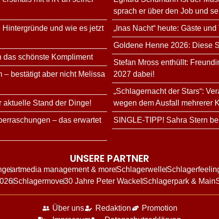
sprach er über den Job und s
 Hintergründe und wie es jetzt
„Inas Nacht“ heute: Gäste und
Goldene Henne 2026: Diese Sta
n das schönste Kompliment
Stefan Mross enthüllt: Freundi
 – bestätigt aber nicht Melissa
2027 dabei!
„Schlagernacht der Stars“: Ve
r aktuelle Stand der Dinge!
wegen dem Ausfall mehrerer K
erraschungen – das erwartet
SINGLE-TIPP! Sahra Stern bes
UNSERE PARTNER
nge
artmedia management & more
Schlagerwelle
Schlagerfeelin
2026
Schlagermove
30 Jahre Peter Wackel
Schlagerpark & Main
Über uns
Redaktion
Promotion