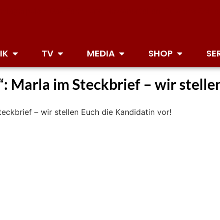
IK
TV
MEDIA
SHOP
SE
 Marla im Steckbrief – wir stelle