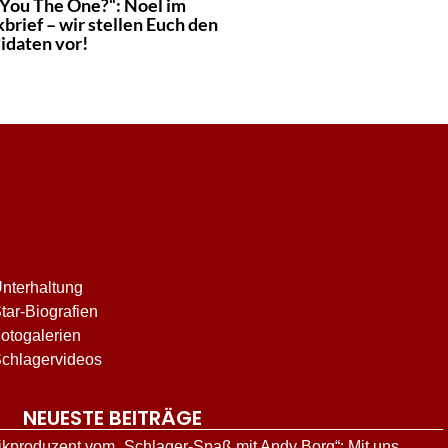
 You The One?“: Noel im
brief – wir stellen Euch den
idaten vor!
nterhaltung
tar-Biografien
otogalerien
chlagervideos
NEUESTE BEITRÄGE
kproduzent vom „Schlager-Spaß mit Andy Borg“: Mit uns