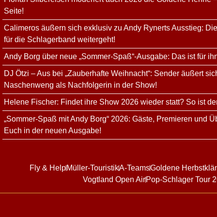
Seite!
Calimeros äußern sich exklusiv zu Andy Rynerts Ausstieg: Die
für die Schlagerband weitergeht!
Andy Borg über neue „Sommer-Spaß“-Ausgabe: Das ist für ih
DJ Ötzi – Aus bei „Zauberhafte Weihnacht“: Sender äußert sich
Naschenweng als Nachfolgerin in der Show!
Helene Fischer: Findet ihre Show 2026 wieder statt? So ist de
„Sommer-Spaß mit Andy Borg“ 2026: Gäste, Premieren und Üb
Euch in der neuen Ausgabe!
Fly & Help
Müller-Touristik
A-Teams
Goldene Herbstklä
Vogtland Open Air
Pop-Schlager Tour 