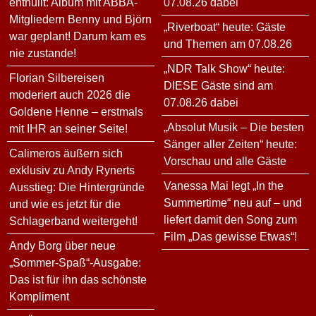
enthüllt: Album mit ABBA-
07.08.26 dabei
Mitgliedern Benny und Björn
„Riverboat“ heute: Gäste
war geplant! Darum kam es
und Themen am 07.08.26
nie zustande!
„NDR Talk Show“ heute:
Florian Silbereisen
DIESE Gäste sind am
moderiert auch 2026 die
07.08.26 dabei
Goldene Henne – erstmals
„Absolut Musik – Die besten
mit IHR an seiner Seite!
Sänger aller Zeiten“ heute:
Calimeros äußern sich
Vorschau und alle Gäste
exklusiv zu Andy Rynerts
Vanessa Mai legt „In the
Ausstieg: Die Hintergründe
Summertime“ neu auf – und
und wie es jetzt für die
liefert damit den Song zum
Schlagerband weitergeht!
Film „Das gewisse Etwas“!
Andy Borg über neue
„Sommer-Spaß“-Ausgabe:
Das ist für ihn das schönste
Kompliment