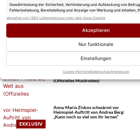
Gewährleistung der Sicherheit, Verhinderung und Aufdeckung von Betru
Das könnte Euch auch interessieren:
Fehlerbehebung, Bereitstellung und Anzeige von Werbung und Inhalten, I
Anna-Maria Zivkov über ihren Heimspiel-
Entscheidungen zum Datenschutz speichern und übermitteln.
Auftritt bei Andrea Berg und ihre Familie:
Verwalten von 1380-Lieferanten
Lese mehr über diese Zwecke
„Ich bin mein größter Kritiker“
Akzeptieren
Nur funktionale
Andrea Berg Heimspiel: Bonnie-Tyler-
Hommage, Schlager-Neuentdeckung und
Rebel Tell begeisterten im Vorprogramm
Einstellungen
am Freitag!
Cookie-Richtlinie
Datenschutz
Impressum
Anna-Maria Zivkov – Herz an, Welt aus
(Offizielles Musikvideo)
Anna-Maria Zivkov schwärmt vor
Heimspiel-Auftritt von Andrea Berg:
„Kann noch so viel von ihr lernen“