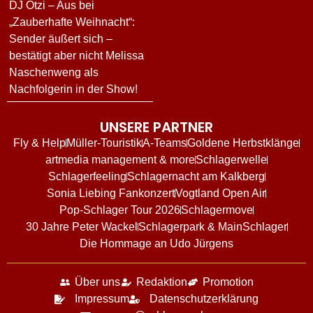
DJ Ötzi – Aus bei
„Zauberhafte Weihnacht“:
Sender äußert sich –
bestätigt aber nicht Melissa
Naschenweng als
Nachfolgerin in der Show!
UNSERE PARTNER
Fly & Help
Müller-Touristik
A-Teams
Goldene Herbstklänge
artmedia management & more
Schlagerwelle
Schlagerfeeling
Schlagernacht am Kalkberg
Sonia Liebing Fankonzert
Vogtland Open Air
Pop-Schlager Tour 2026
Schlagermove
30 Jahre Peter Wackel
Schlagerpark & MainSchlager
Die Hommage an Udo Jürgens
Über uns
Redaktion
Promotion
Impressum
Datenschutzerklärung