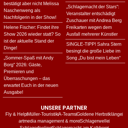
bestätigt aber nicht Melissa
„Schlagernacht der Stars“:
Naschenweng als
Veranstalter entschädigt
Nachfolgerin in der Show!
Zuschauer mit Andrea Berg
Helene Fischer: Findet ihre
Freikarten wegen dem
Show 2026 wieder statt? So
Ausfall mehrerer Künstler
ist der aktuelle Stand der
SINGLE-TIPP! Sahra Stern
Dinge!
besingt die große Liebe im
„Sommer-Spaß mit Andy
Song „Du bist mein Leben“
Borg“ 2026: Gäste,
Premieren und
Überraschungen – das
erwartet Euch in der neuen
Ausgabe!
UNSERE PARTNER
Fly & Help
Müller-Touristik
A-Teams
Goldene Herbstklänge
artmedia management & more
Schlagerwelle
Schlagerfeeling
Schlagernacht am Kalkberg