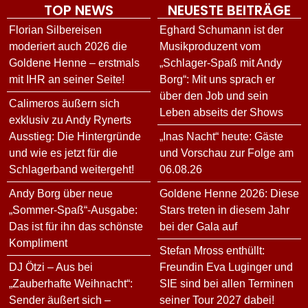
TOP NEWS
NEUESTE BEITRÄGE
Florian Silbereisen
Eghard Schumann ist der
moderiert auch 2026 die
Musikproduzent vom
Goldene Henne – erstmals
„Schlager-Spaß mit Andy
mit IHR an seiner Seite!
Borg“: Mit uns sprach er
über den Job und sein
Calimeros äußern sich
Leben abseits der Shows
exklusiv zu Andy Rynerts
Ausstieg: Die Hintergründe
„Inas Nacht“ heute: Gäste
und wie es jetzt für die
und Vorschau zur Folge am
Schlagerband weitergeht!
06.08.26
Andy Borg über neue
Goldene Henne 2026: Diese
„Sommer-Spaß“-Ausgabe:
Stars treten in diesem Jahr
Das ist für ihn das schönste
bei der Gala auf
Kompliment
Stefan Mross enthüllt:
DJ Ötzi – Aus bei
Freundin Eva Luginger und
„Zauberhafte Weihnacht“:
SIE sind bei allen Terminen
Sender äußert sich –
seiner Tour 2027 dabei!