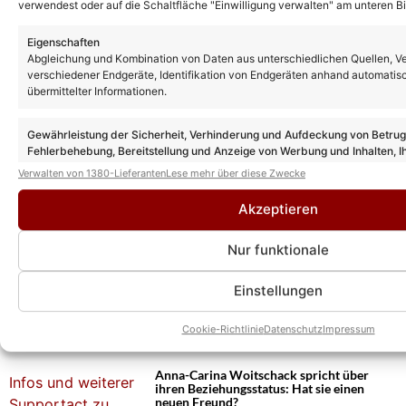
verwendest oder auf die Schaltfläche "Einwilligung verwalten" am unteren Bi
Eigenschaften
Abgleichung und Kombination von Daten aus unterschiedlichen Quellen, V
verschiedener Endgeräte, Identifikation von Endgeräten anhand automatis
übermittelter Informationen.
Gewährleistung der Sicherheit, Verhinderung und Aufdeckung von Betru
Fehlerbehebung, Bereitstellung und Anzeige von Werbung und Inhalten, I
Entscheidungen zum Datenschutz speichern und übermitteln.
Weitere News
Verwalten von 1380-Lieferanten
Lese mehr über diese Zwecke
Joel Mattli und Malika Dzumaev: Mit
diesen Fotos heizen sie die Liebesgerüchte
Akzeptieren
erneut an!
Nur funktionale
Schlagernacht am Kalkberg 2027 mit
Einstellungen
Matthias Reim, Heino & weiteren klasse
Acts!
Cookie-Richtlinie
Datenschutz
Impressum
Anna-Carina Woitschack spricht über
ihren Beziehungsstatus: Hat sie einen
neuen Freund?