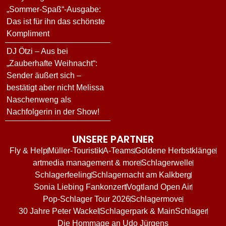
„Sommer-Spaß“-Ausgabe:
Das ist für ihn das schönste
Kompliment
DJ Ötzi – Aus bei
„Zauberhafte Weihnacht“:
Sender äußert sich –
bestätigt aber nicht Melissa
Naschenweng als
Nachfolgerin in der Show!
UNSERE PARTNER
Fly & Help
Müller-Touristik
A-Teams
Goldene Herbstklänge
artmedia management & more
Schlagerwelle
Schlagerfeeling
Schlagernacht am Kalkberg
Sonia Liebing Fankonzert
Vogtland Open Air
Pop-Schlager Tour 2026
Schlagermove
30 Jahre Peter Wackel
Schlagerpark & MainSchlager
Die Hommage an Udo Jürgens