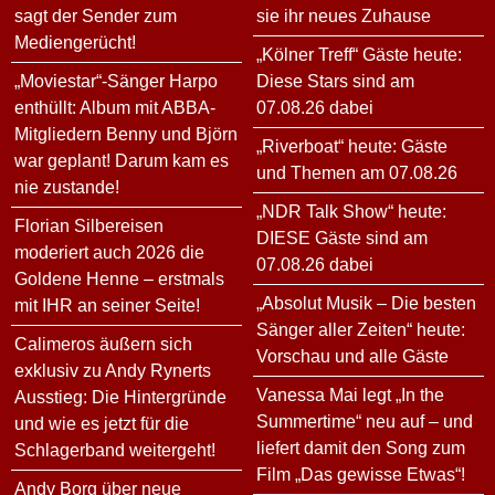
sagt der Sender zum
sie ihr neues Zuhause
Mediengerücht!
„Kölner Treff“ Gäste heute:
„Moviestar“-Sänger Harpo
Diese Stars sind am
enthüllt: Album mit ABBA-
07.08.26 dabei
Mitgliedern Benny und Björn
„Riverboat“ heute: Gäste
war geplant! Darum kam es
und Themen am 07.08.26
nie zustande!
„NDR Talk Show“ heute:
Florian Silbereisen
DIESE Gäste sind am
moderiert auch 2026 die
07.08.26 dabei
Goldene Henne – erstmals
„Absolut Musik – Die besten
mit IHR an seiner Seite!
Sänger aller Zeiten“ heute:
Calimeros äußern sich
Vorschau und alle Gäste
exklusiv zu Andy Rynerts
Vanessa Mai legt „In the
Ausstieg: Die Hintergründe
Summertime“ neu auf – und
und wie es jetzt für die
liefert damit den Song zum
Schlagerband weitergeht!
Film „Das gewisse Etwas“!
Andy Borg über neue