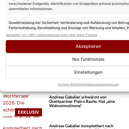
verschiedener Endgeräte, Identifikation von Endgeräten anhand automatis
übermittelter Informationen.
Gewährleistung der Sicherheit, Verhinderung und Aufdeckung von Betru
Fehlerbehebung, Bereitstellung und Anzeige von Werbung und Inhalten, I
Das könnte Euch auch interessieren:
Entscheidungen zum Datenschutz speichern und übermitteln.
Verwalten von 1380-Lieferanten
Lese mehr über diese Zwecke
Andreas Gabalier: Duett mit Johnny
Logan! Uns verriet er exklusiv erste
Akzeptieren
Details!
Nur funktionale
Andreas Gabalier mit neuem Album
Einstellungen
„zurück zum Ursprung“: Uns verriet er die
Beweggründe und sprach über zwei
besondere Duette!
Cookie-Richtlinie
Datenschutz
Impressum
Andreas Gabalier schwärmt von
Duettpartner Pietro Basile: Hat „eine
Wahnsinnstimme“
Andreas Gabalier komplettiert nach