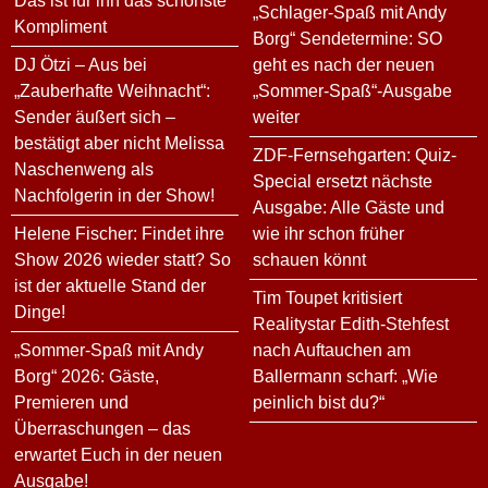
Das ist für ihn das schönste
„Schlager-Spaß mit Andy
Kompliment
Borg“ Sendetermine: SO
DJ Ötzi – Aus bei
geht es nach der neuen
„Zauberhafte Weihnacht“:
„Sommer-Spaß“-Ausgabe
Sender äußert sich –
weiter
bestätigt aber nicht Melissa
ZDF-Fernsehgarten: Quiz-
Naschenweng als
Special ersetzt nächste
Nachfolgerin in der Show!
Ausgabe: Alle Gäste und
Helene Fischer: Findet ihre
wie ihr schon früher
Show 2026 wieder statt? So
schauen könnt
ist der aktuelle Stand der
Tim Toupet kritisiert
Dinge!
Realitystar Edith-Stehfest
„Sommer-Spaß mit Andy
nach Auftauchen am
Borg“ 2026: Gäste,
Ballermann scharf: „Wie
Premieren und
peinlich bist du?“
Überraschungen – das
erwartet Euch in der neuen
Ausgabe!