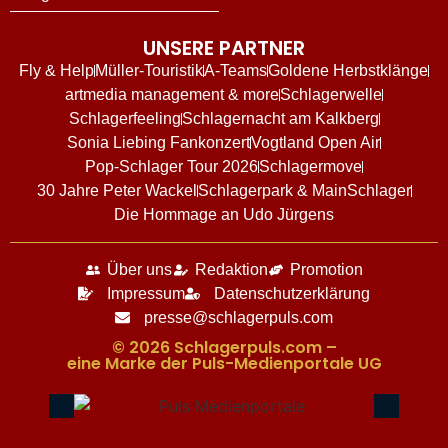
UNSERE PARTNER
Fly & Help
Müller-Touristik
A-Teams
Goldene Herbstklänge
artmedia management & more
Schlagerwelle
Schlagerfeeling
Schlagernacht am Kalkberg
Sonia Liebing Fankonzert
Vogtland Open Air
Pop-Schlager Tour 2026
Schlagermove
30 Jahre Peter Wackel
Schlagerpark & MainSchlager
Die Hommage an Udo Jürgens
Über uns
Redaktion
Promotion
Impressum
Datenschutzerklärung
presse@schlagerpuls.com
© 2026 Schlagerpuls.com –
eine Marke der Puls-Medienportale UG​