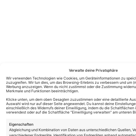
Verwalte deine Privatsphäre
Wir verwenden Technologien wie Cookies, um Geräteinformationen zu speic
zuzugreifen. Wir tun dies, um das Browsing-Erlebnis zu verbessern und um (ni
Werbung anzuzeigen. Wenn du nicht zustimmst oder die Zustimmung widerruf
Merkmale und Funktionen beeinträchtigen.
Das könnte Euch auch interessieren:
Klicke unten, um dem oben Gesagten zuzustimmen oder eine detaillierte Aus
Andrea Berg feiert mit neuem Song TV-
Auswahl wird nur auf dieser Seite angewendet. Du kannst deine Einstellunge
Premiere bei Giovanni Zarrellas
einschließlich des Widerrufs deiner Einwilligung, indem du die Schaltflächen 
„Sommerparty“
verwendest oder auf die Schaltfläche "Einwilligung verwalten" am unteren Bi
Eigenschaften
Abgleichung und Kombination von Daten aus unterschiedlichen Quellen, V
Andrea Berg: Neuer Song „Das kann uns
verschiedener Endgeräte, Identifikation von Endgeräten anhand automatis
keiner nehmen“ erscheint in Kürze!