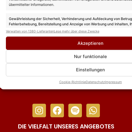
übermittelter Informationen.
Gewährleistung der Sicherheit, Verhinderung und Aufdeckung von Betru
Fehlerbehebung, Bereitstellung und Anzeige von Werbung und Inhalten, I
Andrea Berg tritt im Fernsehgarten-
Gelände auf – bei Open Air Ausgabe der
Entscheidungen zum Datenschutz speichern und übermitteln.
Verwalten von 1380-Lieferanten
Lese mehr über diese Zwecke
„Giovanni Zarrella Show“!
Akzeptieren
Andrea Berg Heimspiel 2027: Tickets jetzt
Nur funktionale
erhältlich! Das erwartet Euch im nächsten
Jahr!
Einstellungen
Cookie-Richtlinie
Datenschutz
Impressum
DIE VIELFALT UNSERES ANGEBOTES