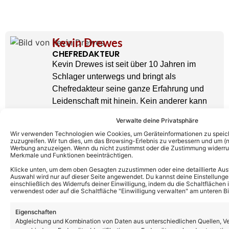
Kevin Drewes
CHEFREDAKTEUR
Kevin Drewes ist seit über 10 Jahren im
Schlager unterwegs und bringt als
Chefredakteur seine ganze Erfahrung und
Leidenschaft mit hinein. Kein anderer kann
solch eine Expertise wie er vorweisen.
Verwalte deine Privatsphäre
» AUTORENPROFIL & ALLE ARTIKEL VON
KEVIN DREWES
Wir verwenden Technologien wie Cookies, um Geräteinformationen zu speic
zuzugreifen. Wir tun dies, um das Browsing-Erlebnis zu verbessern und um (ni
Werbung anzuzeigen. Wenn du nicht zustimmst oder die Zustimmung widerruf
Merkmale und Funktionen beeinträchtigen.
Klicke unten, um dem oben Gesagten zuzustimmen oder eine detaillierte Aus
Auswahl wird nur auf dieser Seite angewendet. Du kannst deine Einstellunge
einschließlich des Widerrufs deiner Einwilligung, indem du die Schaltflächen 
verwendest oder auf die Schaltfläche "Einwilligung verwalten" am unteren Bi
Eigenschaften
Abgleichung und Kombination von Daten aus unterschiedlichen Quellen, V