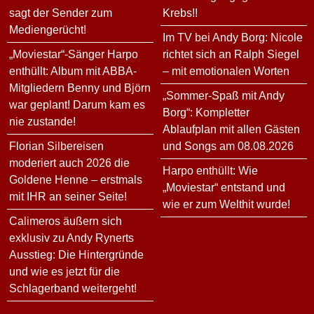
sagt der Sender zum
Krebs!!
Mediengerücht!
Im TV bei Andy Borg: Nicole
„Moviestar“-Sänger Harpo
richtet sich an Ralph Siegel
enthüllt: Album mit ABBA-
– mit emotionalen Worten
Mitgliedern Benny und Björn
„Sommer-Spaß mit Andy
war geplant! Darum kam es
Borg“: Kompletter
nie zustande!
Ablaufplan mit allen Gästen
Florian Silbereisen
und Songs am 08.08.2026
moderiert auch 2026 die
Harpo enthüllt: Wie
Goldene Henne – erstmals
„Moviestar“ entstand und
mit IHR an seiner Seite!
wie er zum Welthit wurde!
Calimeros äußern sich
exklusiv zu Andy Rynerts
Ausstieg: Die Hintergründe
und wie es jetzt für die
Schlagerband weitergeht!