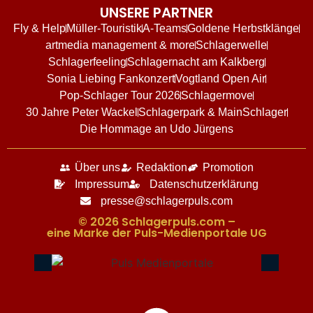
UNSERE PARTNER
Fly & Help
Müller-Touristik
A-Teams
Goldene Herbstklänge
artmedia management & more
Schlagerwelle
Schlagerfeeling
Schlagernacht am Kalkberg
Sonia Liebing Fankonzert
Vogtland Open Air
Pop-Schlager Tour 2026
Schlagermove
30 Jahre Peter Wackel
Schlagerpark & MainSchlager
Die Hommage an Udo Jürgens
Über uns
Redaktion
Promotion
Impressum
Datenschutzerklärung
presse@schlagerpuls.com
© 2026 Schlagerpuls.com –
eine Marke der Puls-Medienportale UG​