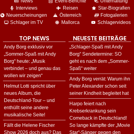
News
Event-Berichte
Unterhaltung
Interviews
Reisen
Star-Biografien
Neuerscheinungen
Österreich
Fotogalerien
Schlager im TV
Mallorca
Schlagervideos
TOP NEWS
NEUESTE BEITRÄGE
Andy Borg exklusiv vor
„Schlager-Spaß mit Andy
„Sommer-Spaß mit Andy
Borg“ Sendetermine: SO
Borg“ heute: „Musik
geht es nach dem „Sommer-
verbindet – und genau das
Spaß“ weiter
wollen wir zeigen“
Andy Borg verrät: Warum ihn
Helmut Lotti spricht über
Peter Alexander schon seit
neues Album, die
seiner Kindheit begleitet hat
Deutschland-Tour – und
Harpo feiert nach
enthüllt seine andere
Krebserkrankung sein
musikalische Seite!
Comeback in Deutschland!
Fällt die Helene Fischer
So lange kämpfte der „Movie
Show 2026 doch aus? Das
Star“-Sänger gegen den