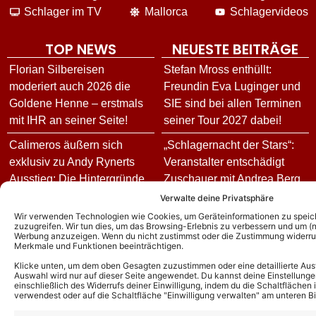
Schlager im TV
Mallorca
Schlagervideos
TOP NEWS
NEUESTE BEITRÄGE
Florian Silbereisen
Stefan Mross enthüllt:
moderiert auch 2026 die
Freundin Eva Luginger und
Goldene Henne – erstmals
SIE sind bei allen Terminen
mit IHR an seiner Seite!
seiner Tour 2027 dabei!
Calimeros äußern sich
„Schlagernacht der Stars“:
exklusiv zu Andy Rynerts
Veranstalter entschädigt
Ausstieg: Die Hintergründe
Zuschauer mit Andrea Berg
und wie es jetzt für die
Freikarten wegen dem
Verwalte deine Privatsphäre
Schlagerband weitergeht!
Ausfall mehrerer Künstler
Wir verwenden Technologien wie Cookies, um Geräteinformationen zu speic
zuzugreifen. Wir tun dies, um das Browsing-Erlebnis zu verbessern und um (ni
Werbung anzuzeigen. Wenn du nicht zustimmst oder die Zustimmung widerruf
Andy Borg über neue
SINGLE-TIPP! Sahra Stern
Merkmale und Funktionen beeinträchtigen.
„Sommer-Spaß“-Ausgabe:
besingt die große Liebe im
Klicke unten, um dem oben Gesagten zuzustimmen oder eine detaillierte Aus
Das ist für ihn das schönste
Song „Du bist mein Leben“
Auswahl wird nur auf dieser Seite angewendet. Du kannst deine Einstellunge
einschließlich des Widerrufs deiner Einwilligung, indem du die Schaltflächen 
Kompliment
verwendest oder auf die Schaltfläche "Einwilligung verwalten" am unteren Bi
Daniel Sommer und Paul
DJ Ötzi – Aus bei
Falk über neuen Song für