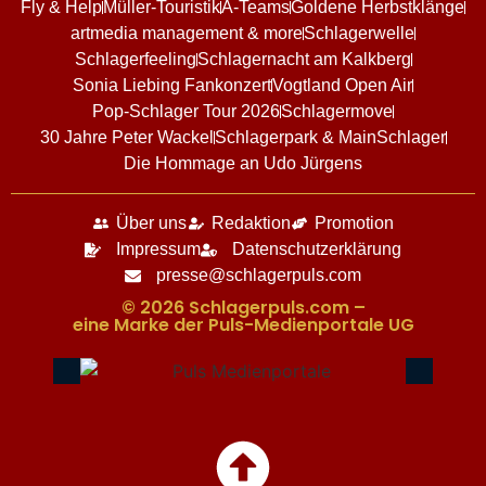
Fly & Help
Müller-Touristik
A-Teams
Goldene Herbstklänge
artmedia management & more
Schlagerwelle
Schlagerfeeling
Schlagernacht am Kalkberg
Sonia Liebing Fankonzert
Vogtland Open Air
Pop-Schlager Tour 2026
Schlagermove
30 Jahre Peter Wackel
Schlagerpark & MainSchlager
Die Hommage an Udo Jürgens
Über uns
Redaktion
Promotion
Impressum
Datenschutzerklärung
presse@schlagerpuls.com
© 2026 Schlagerpuls.com –
eine Marke der Puls-Medienportale UG​