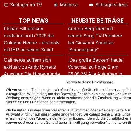
Schlager im TV
Mallorca
Schlagervideos
TOP NEWS
NEUESTE BEITRÄGE
Florian Silbereisen
Andrea Berg feiert mit
moderiert auch 2026 die
neuem Song TV-Premiere
Goldene Henne – erstmals
bei Giovanni Zarrellas
mit IHR an seiner Seite!
„Sommerparty“
Calimeros äußern sich
„Das große Backen“ heute:
exklusiv zu Andy Rynerts
Vorschau zu Folge 2 am
Ausstieg: Die Hintergründe
05.08.26! Alle Aufgaben in
und wie es jetzt für die
der 100. Episode der Show!
Verwalte deine Privatsphäre
Schlagerband weitergeht!
Wir verwenden Technologien wie Cookies, um Geräteinformationen zu speic
„Sommerkultur 26“ in
zuzugreifen. Wir tun dies, um das Browsing-Erlebnis zu verbessern und um (ni
Werbung anzuzeigen. Wenn du nicht zustimmst oder die Zustimmung widerruf
Andy Borg über neue
Delmenhorst: Komplettes
Merkmale und Funktionen beeinträchtigen.
„Sommer-Spaß“-Ausgabe:
Programm vom 04. bis
Klicke unten, um dem oben Gesagten zuzustimmen oder eine detaillierte Aus
Das ist für ihn das schönste
08.08.26
Auswahl wird nur auf dieser Seite angewendet. Du kannst deine Einstellunge
einschließlich des Widerrufs deiner Einwilligung, indem du die Schaltflächen 
Kompliment
verwendest oder auf die Schaltfläche "Einwilligung verwalten" am unteren Bi
Sie schrieb Hits für Maite
DJ Ötzi – Aus bei
Kelly und Helene Fischer –