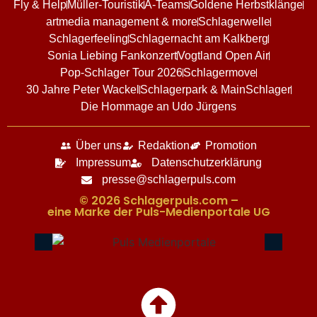
Fly & Help
Müller-Touristik
A-Teams
Goldene Herbstklänge
artmedia management & more
Schlagerwelle
Schlagerfeeling
Schlagernacht am Kalkberg
Sonia Liebing Fankonzert
Vogtland Open Air
Pop-Schlager Tour 2026
Schlagermove
30 Jahre Peter Wackel
Schlagerpark & MainSchlager
Die Hommage an Udo Jürgens
Über uns
Redaktion
Promotion
Impressum
Datenschutzerklärung
presse@schlagerpuls.com
© 2026 Schlagerpuls.com –
eine Marke der Puls-Medienportale UG​