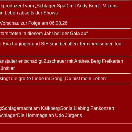
kproduzent vom „Schlager-Spaß mit Andy Borg“: Mit uns
ein Leben abseits der Shows
 Vorschau zur Folge am 06.08.26
rs treten in diesem Jahr bei der Gala auf
n Eva Luginger und SIE sind bei allen Terminen seiner Tour
ranstalter entschädigt Zuschauer mit Andrea Berg Freikarten
ünstler
ingt die große Liebe im Song „Du bist mein Leben“
g
Schlagernacht am Kalkberg
Sonia Liebing Fankonzert
Schlager
Die Hommage an Udo Jürgens