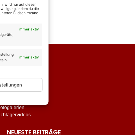
l wird nur auf dieser
willigung, indem du die
 unteren Bildschirmrand
Immer aktiv
dgeräte,
stellung
Immer aktiv
teln.
stellungen
nterhaltung
tar-Biografien
otogalerien
chlagervideos
NEUESTE BEITRÄGE