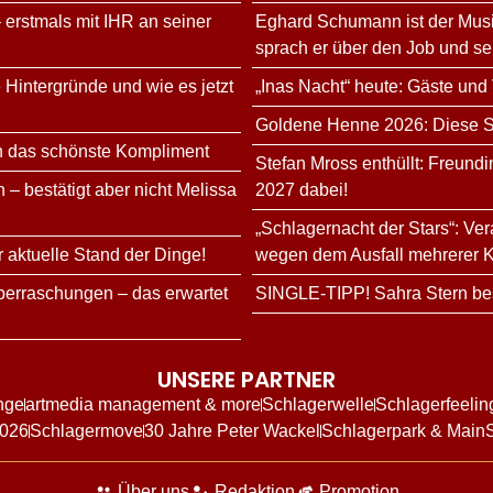
 erstmals mit IHR an seiner
Eghard Schumann ist der Musi
sprach er über den Job und s
 Hintergründe und wie es jetzt
„Inas Nacht“ heute: Gäste und
Goldene Henne 2026: Diese Sta
n das schönste Kompliment
Stefan Mross enthüllt: Freundi
 – bestätigt aber nicht Melissa
2027 dabei!
„Schlagernacht der Stars“: Ve
r aktuelle Stand der Dinge!
wegen dem Ausfall mehrerer K
erraschungen – das erwartet
SINGLE-TIPP! Sahra Stern bes
UNSERE PARTNER
nge
artmedia management & more
Schlagerwelle
Schlagerfeelin
2026
Schlagermove
30 Jahre Peter Wackel
Schlagerpark & Main
Über uns
Redaktion
Promotion