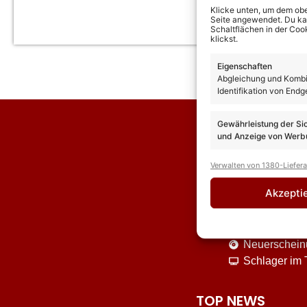
Klicke unten, um dem obe
Seite angewendet. Du kann
Schaltflächen in der Coo
klickst.
Eigenschaften
Abgleichung und Kombin
Identifikation von Endg
Gewährleistung der Si
und Anzeige von Werbu
Verwalten von 1380-Liefer
Akzepti
News
Interviews
Neuerschei
Schlager im
TOP NEWS