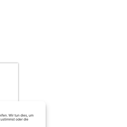
Julian Sommer, Frenzy & Calvin Kle
fen. Wir tun dies, um
zustimmst oder die