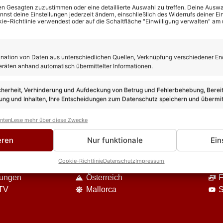
n Gesagten zuzustimmen oder eine detaillierte Auswahl zu treffen. Deine Auswah
st deine Einstellungen jederzeit ändern, einschließlich des Widerrufs deiner Ein
kie-Richtlinie verwendest oder auf die Schaltfläche "Einwilligung verwalten" am
ation von Daten aus unterschiedlichen Quellen, Verknüpfung verschiedener En
eräten anhand automatisch übermittelter Informationen.
cherheit, Verhinderung und Aufdeckung von Betrug und Fehlerbehebung, Bereit
ng und Inhalten, Ihre Entscheidungen zum Datenschutz speichern und übermit
anten
Lese mehr über diese Zwecke
DIE VIELFALT UNSERES ANGEBOTES
eren
Nur funktionale
Ein
Event-Berichte
U
Cookie-Richtlinie
Datenschutz
Impressum
Reisen
S
nungen
Österreich
F
 TV
Mallorca
S