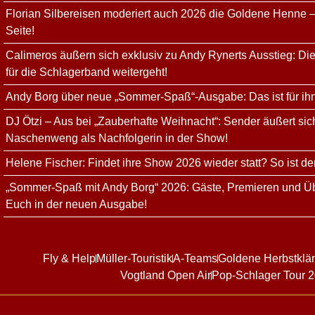
Florian Silbereisen moderiert auch 2026 die Goldene Henne –
Seite!
Calimeros äußern sich exklusiv zu Andy Rynerts Ausstieg: Die
für die Schlagerband weitergeht!
Andy Borg über neue „Sommer-Spaß“-Ausgabe: Das ist für ih
DJ Ötzi – Aus bei „Zauberhafte Weihnacht“: Sender äußert sich
Naschenweng als Nachfolgerin in der Show!
Helene Fischer: Findet ihre Show 2026 wieder statt? So ist de
„Sommer-Spaß mit Andy Borg“ 2026: Gäste, Premieren und Üb
Euch in der neuen Ausgabe!
Fly & Help
Müller-Touristik
A-Teams
Goldene Herbstklä
Vogtland Open Air
Pop-Schlager Tour 