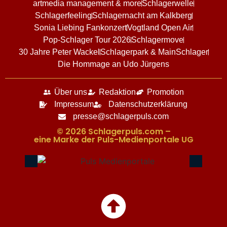
artmedia management & more
Schlagerwelle
Schlagerfeeling
Schlagernacht am Kalkberg
Sonia Liebing Fankonzert
Vogtland Open Air
Pop-Schlager Tour 2026
Schlagermove
30 Jahre Peter Wackel
Schlagerpark & MainSchlager
Die Hommage an Udo Jürgens
Über uns
Redaktion
Promotion
Impressum
Datenschutzerklärung
presse@schlagerpuls.com
© 2026 Schlagerpuls.com –
eine Marke der Puls-Medienportale UG​