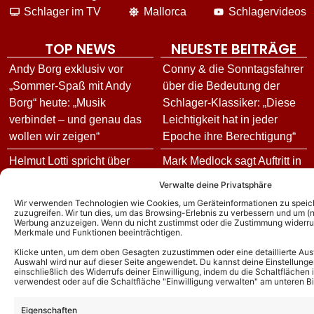
Schlager im TV
Mallorca
Schlagervideos
TOP NEWS
NEUESTE BEITRÄGE
Andy Borg exklusiv vor
Conny & die Sonntagsfahrer
„Sommer-Spaß mit Andy
über die Bedeutung der
Borg“ heute: „Musik
Schlager-Klassiker: „Diese
verbindet – und genau das
Leichtigkeit hat in jeder
wollen wir zeigen“
Epoche ihre Berechtigung“
Helmut Lotti spricht über
Mark Medlock sagt Auftritt in
neues Album, die
„Giovanni Zarrella Show“
Verwalte deine Privatsphäre
Deutschland-Tour – und
unvorhergesehen ab!
Wir verwenden Technologien wie Cookies, um Geräteinformationen zu speic
enthüllt seine andere
zuzugreifen. Wir tun dies, um das Browsing-Erlebnis zu verbessern und um (ni
Matthias Reim und Christin
Werbung anzuzeigen. Wenn du nicht zustimmst oder die Zustimmung widerruf
musikalische Seite!
Merkmale und Funktionen beeinträchtigen.
Stark ziehen um: Hier finden
Fällt die Helene Fischer
sie ihr neues Zuhause
Klicke unten, um dem oben Gesagten zuzustimmen oder eine detaillierte Aus
Auswahl wird nur auf dieser Seite angewendet. Du kannst deine Einstellunge
Show 2026 doch aus? Das
einschließlich des Widerrufs deiner Einwilligung, indem du die Schaltflächen 
„Kölner Treff“ Gäste heute:
verwendest oder auf die Schaltfläche "Einwilligung verwalten" am unteren Bi
sagt der Sender zum
Diese Stars sind am
Mediengerücht!
Eigenschaften
07.08.26 dabei