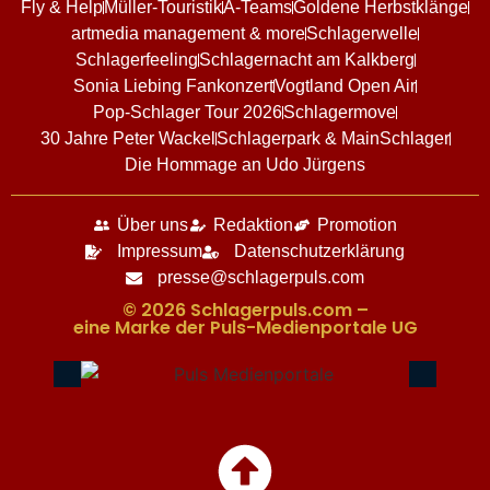
Fly & Help
Müller-Touristik
A-Teams
Goldene Herbstklänge
artmedia management & more
Schlagerwelle
Schlagerfeeling
Schlagernacht am Kalkberg
Sonia Liebing Fankonzert
Vogtland Open Air
Pop-Schlager Tour 2026
Schlagermove
30 Jahre Peter Wackel
Schlagerpark & MainSchlager
Die Hommage an Udo Jürgens
Über uns
Redaktion
Promotion
Impressum
Datenschutzerklärung
presse@schlagerpuls.com
© 2026 Schlagerpuls.com –
eine Marke der Puls-Medienportale UG​