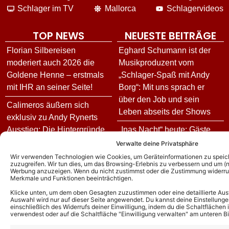
Schlager im TV
Mallorca
Schlagervideos
TOP NEWS
NEUESTE BEITRÄGE
Florian Silbereisen
Eghard Schumann ist der
moderiert auch 2026 die
Musikproduzent vom
Goldene Henne – erstmals
„Schlager-Spaß mit Andy
mit IHR an seiner Seite!
Borg“: Mit uns sprach er
über den Job und sein
Calimeros äußern sich
Leben abseits der Shows
exklusiv zu Andy Rynerts
Ausstieg: Die Hintergründe
„Inas Nacht“ heute: Gäste
und wie es jetzt für die
und Vorschau zur Folge am
Verwalte deine Privatsphäre
Schlagerband weitergeht!
06.08.26
Wir verwenden Technologien wie Cookies, um Geräteinformationen zu speic
zuzugreifen. Wir tun dies, um das Browsing-Erlebnis zu verbessern und um (ni
Werbung anzuzeigen. Wenn du nicht zustimmst oder die Zustimmung widerruf
Andy Borg über neue
Goldene Henne 2026: Diese
Merkmale und Funktionen beeinträchtigen.
„Sommer-Spaß“-Ausgabe:
Stars treten in diesem Jahr
Klicke unten, um dem oben Gesagten zuzustimmen oder eine detaillierte Aus
Das ist für ihn das schönste
bei der Gala auf
Auswahl wird nur auf dieser Seite angewendet. Du kannst deine Einstellunge
einschließlich des Widerrufs deiner Einwilligung, indem du die Schaltflächen 
Kompliment
verwendest oder auf die Schaltfläche "Einwilligung verwalten" am unteren Bi
Stefan Mross enthüllt:
DJ Ötzi – Aus bei
Freundin Eva Luginger und