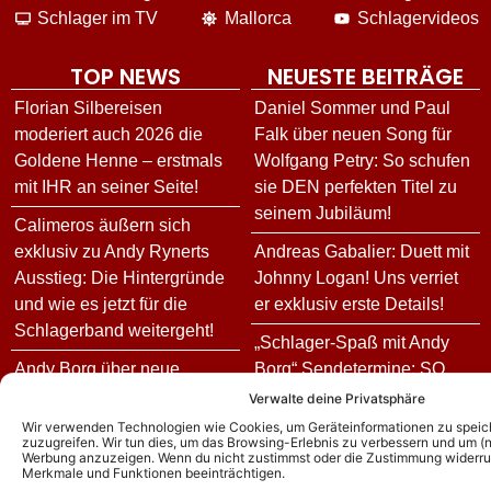
Schlager im TV
Mallorca
Schlagervideos
TOP NEWS
NEUESTE BEITRÄGE
Florian Silbereisen
Daniel Sommer und Paul
moderiert auch 2026 die
Falk über neuen Song für
Goldene Henne – erstmals
Wolfgang Petry: So schufen
mit IHR an seiner Seite!
sie DEN perfekten Titel zu
seinem Jubiläum!
Calimeros äußern sich
exklusiv zu Andy Rynerts
Andreas Gabalier: Duett mit
Ausstieg: Die Hintergründe
Johnny Logan! Uns verriet
und wie es jetzt für die
er exklusiv erste Details!
Schlagerband weitergeht!
„Schlager-Spaß mit Andy
Andy Borg über neue
Borg“ Sendetermine: SO
„Sommer-Spaß“-Ausgabe:
geht es nach der neuen
Verwalte deine Privatsphäre
Das ist für ihn das schönste
„Sommer-Spaß“-Ausgabe
Wir verwenden Technologien wie Cookies, um Geräteinformationen zu speic
zuzugreifen. Wir tun dies, um das Browsing-Erlebnis zu verbessern und um (ni
Kompliment
weiter
Werbung anzuzeigen. Wenn du nicht zustimmst oder die Zustimmung widerruf
Merkmale und Funktionen beeinträchtigen.
DJ Ötzi – Aus bei
ZDF-Fernsehgarten: Quiz-