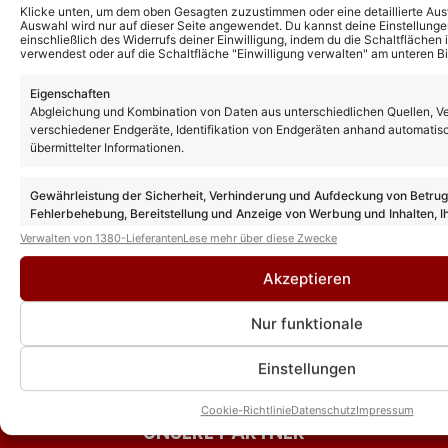
Klicke unten, um dem oben Gesagten zuzustimmen oder eine detaillierte Aus
„Zauberhafte Weihnacht“:
Special ersetzt nächste
Auswahl wird nur auf dieser Seite angewendet. Du kannst deine Einstellunge
einschließlich des Widerrufs deiner Einwilligung, indem du die Schaltflächen 
Sender äußert sich –
Ausgabe: Alle Gäste und
verwendest oder auf die Schaltfläche "Einwilligung verwalten" am unteren Bi
bestätigt aber nicht Melissa
wie ihr schon früher
Naschenweng als
schauen könnt
Eigenschaften
Abgleichung und Kombination von Daten aus unterschiedlichen Quellen, V
Nachfolgerin in der Show!
Tim Toupet kritisiert
verschiedener Endgeräte, Identifikation von Endgeräten anhand automatis
übermittelter Informationen.
Helene Fischer: Findet ihre
Realitystar Edith-Stehfest
Show 2026 wieder statt? So
nach Auftauchen am
Gewährleistung der Sicherheit, Verhinderung und Aufdeckung von Betru
ist der aktuelle Stand der
Ballermann scharf: „Wie
Fehlerbehebung, Bereitstellung und Anzeige von Werbung und Inhalten, I
Dinge!
peinlich bist du?“
Entscheidungen zum Datenschutz speichern und übermitteln.
Verwalten von 1380-Lieferanten
Lese mehr über diese Zwecke
„Sommer-Spaß mit Andy
„Die große Maus-Show“:
Akzeptieren
Borg“ 2026: Gäste,
Nächste Ausgabe im
Premieren und
September – mit Beatrice
Nur funktionale
Überraschungen – das
Egli als Gast!
erwartet Euch in der neuen
Einstellungen
Ausgabe!
Cookie-Richtlinie
Datenschutz
Impressum
UNSERE PARTNER