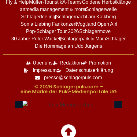
Fly & Help
Müller-Touristik
A-Teams
Goldene Herbstklänge
artmedia management & more
Schlagerwelle
Schlagerfeeling
Schlagernacht am Kalkberg
Sonia Liebing Fankonzert
Vogtland Open Air
Pop-Schlager Tour 2026
Schlagermove
30 Jahre Peter Wackel
Schlagerpark & MainSchlager
Die Hommage an Udo Jürgens
Über uns
Redaktion
Promotion
Impressum
Datenschutzerklärung
presse@schlagerpuls.com
© 2026 Schlagerpuls.com –
eine Marke der Puls-Medienportale UG​