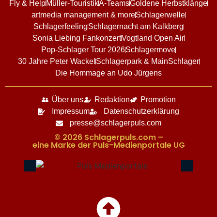
Fly & Help
Müller-Touristik
A-Teams
Goldene Herbstklänge
artmedia management & more
Schlagerwelle
Schlagerfeeling
Schlagernacht am Kalkberg
Sonia Liebing Fankonzert
Vogtland Open Air
Pop-Schlager Tour 2026
Schlagermove
30 Jahre Peter Wackel
Schlagerpark & MainSchlager
Die Hommage an Udo Jürgens
Über uns
Redaktion
Promotion
Impressum
Datenschutzerklärung
presse@schlagerpuls.com
© 2026 Schlagerpuls.com –
eine Marke der Puls-Medienportale UG​