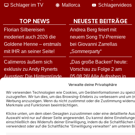
Schlager im TV
Mallorca
Schlagervideos
TOP NEWS
NEUESTE BEITRÄGE
Florian Silbereisen
Andrea Berg feiert mit
moderiert auch 2026 die
neuem Song TV-Premiere
Goldene Henne – erstmals
bei Giovanni Zarrellas
mit IHR an seiner Seite!
„Sommerparty“
Calimeros äußern sich
„Das große Backen“ heute:
exklusiv zu Andy Rynerts
Vorschau zu Folge 2 am
Ausstieg: Die Hintergründe
05.08.26! Alle Aufgaben in
und wie es jetzt für die
der 100. Episode der Show!
Verwalte deine Privatsphäre
Schlagerband weitergeht!
Wir verwenden Technologien wie Cookies, um Geräteinformationen zu speic
„Sommerkultur 26“ in
zuzugreifen. Wir tun dies, um das Browsing-Erlebnis zu verbessern und um (ni
Werbung anzuzeigen. Wenn du nicht zustimmst oder die Zustimmung widerruf
Andy Borg über neue
Delmenhorst: Komplettes
Merkmale und Funktionen beeinträchtigen.
„Sommer-Spaß“-Ausgabe:
Programm vom 04. bis
Klicke unten, um dem oben Gesagten zuzustimmen oder eine detaillierte Aus
Das ist für ihn das schönste
08.08.26
Auswahl wird nur auf dieser Seite angewendet. Du kannst deine Einstellunge
einschließlich des Widerrufs deiner Einwilligung, indem du die Schaltflächen 
Kompliment
verwendest oder auf die Schaltfläche "Einwilligung verwalten" am unteren Bi
Sie schrieb Hits für Maite
DJ Ötzi – Aus bei
Kelly und Helene Fischer –